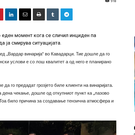
918
о еден момент кога се сличил инциден па
а ја смирува ситуацијата.
ед „Вардар винарија“ во Кавадарци. Тие дошле да го
нски услови е со лош квалитет а од него е планирано
 да го предадат грозјето биле клиенти на винаријата.
а дена чекање, дошле од откупниот пункт ка „лазово
. Тоа било причина за создавање тензична атмосфера и