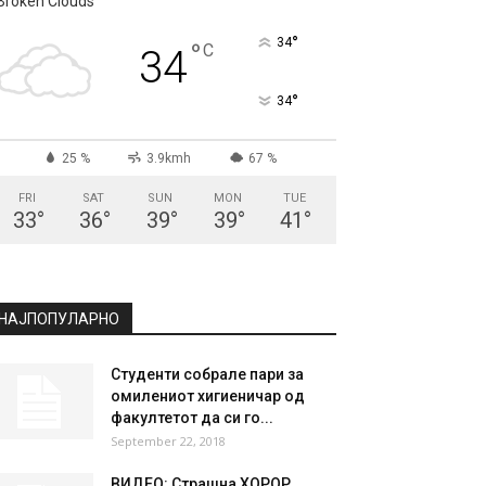
СКОПЈЕ
Broken Clouds
°
34
°
C
34
°
34
25 %
3.9kmh
67 %
FRI
SAT
SUN
MON
TUE
33
°
36
°
39
°
39
°
41
°