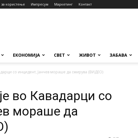
 за користење
Импресум
Маркетинг
Контакт
ЕКОНОМИЈА
СВЕТ
ЖИВОТ
ЗАБАВА
вадарци со инцидент, Јанчев мораше да смирува (ВИДЕО)
је во Кавадарци со
ев мораше да
О)