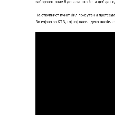
заборават оние 8 денари што ќе ги добијат 
На откупниот пункт бил присутен и претсед
Во изјава за КТВ, тој најгласил дека влоќил