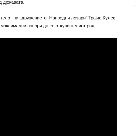
од државата.
ателот на здружението „Напредни лозари“ Трајче Кулев.
е максимални напори да се откупи целиот род.