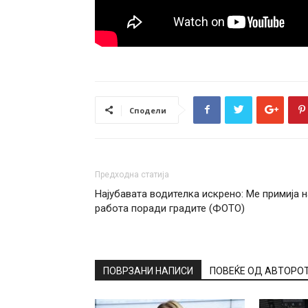
Сподели
Предходна статија
Најубавата водителка искрено: Ме примија н
работа поради градите (ФОТО)
ПОВРЗАНИ НАПИСИ
ПОВЕЌЕ ОД АВТОРО