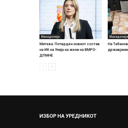
Македонија
Македонија
Митева: Потврден новиот состав
На Табановц
на ИК на Унија на жени на ВМРО-
државјанин
ДПМНЕ
ИЗБОР НА УРЕДНИКОТ