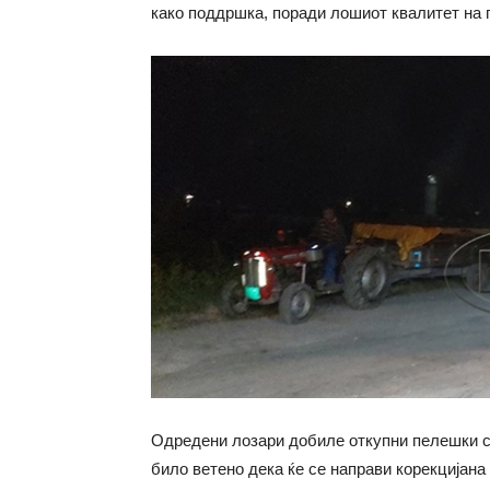
како поддршка, поради лошиот квалитет на г
Одредени лозари добиле откупни пелешки со
било ветено дека ќе се направи корекцијана 