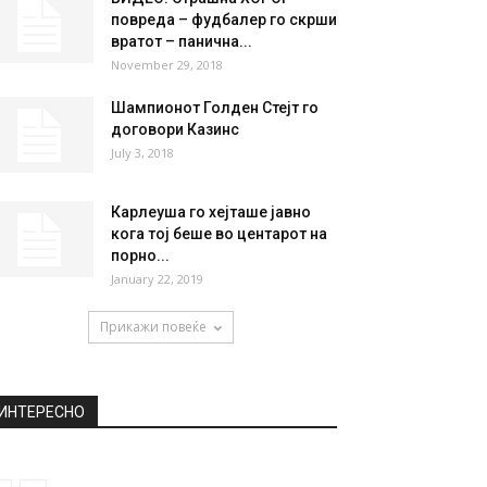
НАЈПОПУЛАРНО
Студенти собрале пари за
омилениот хигиеничар од
факултетот да си го...
September 22, 2018
ВИДЕО: Страшна ХОРОР
повреда – фудбалер го скрши
вратот – панична...
November 29, 2018
Шампионот Голден Стејт го
договори Казинс
July 3, 2018
Карлеуша го хејташе јавно