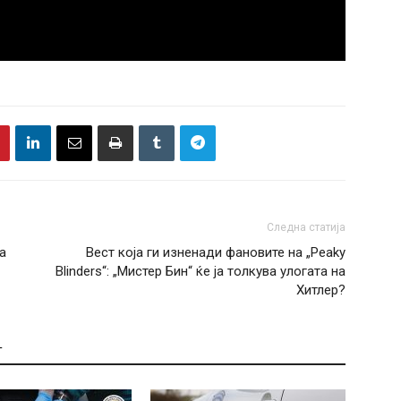
Следна статија
а
Вест која ги изненади фановите на „Peaky
Blinders“: „Мистер Бин“ ќе ја толкува улогата на
Хитлер?
Т