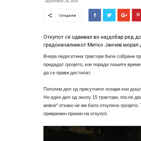
September 26, 2020
Сподели
Откупот се одвивал во најдобар ред д
градоначалникот Митко Јанчев морал д
Вчера педесетина трактори биле собрани пр
предадат грозјето, кое поради лошите време
да се прави дестилат.
Поголем дел од присутните лозари кои дошле
Но еден дел од околу 15 трактори, после дв
мовче“ откако не им било откупено грозјето
привремен прекин на откупот.