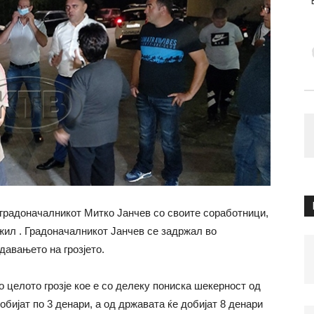
градоначалникот Митко Јанчев со своите соработници,
жил . Градоначалникот Јанчев се задржал во
давањето на грозјето.
 целото грозје кое е со делеку пониска шекерност од
добијат по 3 денари, а од државата ќе добијат 8 денари