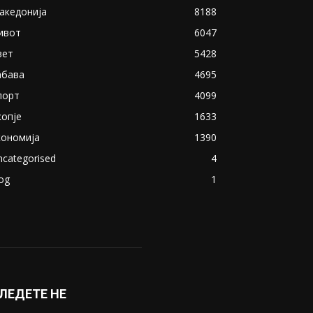
акедонија
8188
ивот
6047
вет
5428
абава
4695
порт
4099
копје
1633
кономија
1390
ncategorised
4
og
1
ЛЕДЕТЕ НЕ