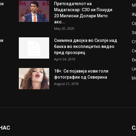
ки
Претседателот на
М
Мадагаскар: СЗО ни Понуди
Ж
20 Милиони Долари Мито
ако...
С
May 20, 2020
З
ни
Снимена двојка во Скопје над
С
банка во експлицитно видео
С
пред прозорец
April 24, 2019
Е
U
18+: Се појавија нови голи
фотографии од Северина
bl
August 21, 2018
 НАС
С