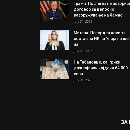
Трамп: Постигнат е историс
договор за целосно
разоружување на Хамас
July 31, 2026
Митева: Потврден новиот
состав на ИК на Унија на же
на...
July 31, 2026
На Табановце, кај грчки
државјанин најдени 64.000
евра
July 31, 2026
ЗА