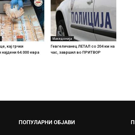
Македонија
е, кај грчки
Гевгеличанец ЛЕТАЛ со 204 км на
 најдени 64.000 евра
час, завршил во ПРИТВОР
ПОПУЛАРНИ ОБЈАВИ
П