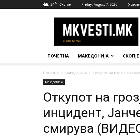
C
34
Friday, August 7, 2026
Услови
Скопје
МК
Вести
ПОЧЕТНА
МАКЕДОНИЈА
СКОПЈЕ
Почетна
Македонија
Откупот на грозје во Ка
Македонија
Откупот на гроз
инцидент, Јанч
смирува (ВИДЕ