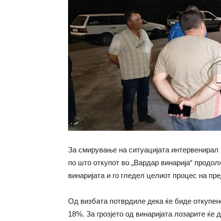
За смирување на ситуацијата интервенирал 
по што откупот во „Вардар винарија“ продол
винаријата и го гледел целиот процес на пре
Од визбата потврдиле дека ќе биде откупено
18%. За грозјето од винаријата лозарите ќе 