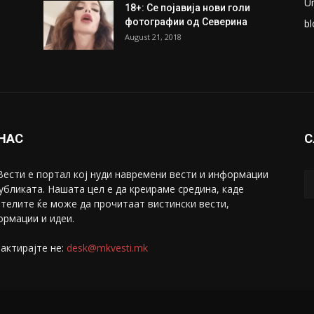
U
18+: Се појавија нови голи
фотографии од Северина
bl
August 21, 2018
 НАС
С
ести е портал коj нуди навремени вести и информации
убликата. Нашата цел е да креираме средина, каде
телите ќе може да прочитаат вистински вести,
рмации и идеи.
актирајте не:
desk@mkvesti.mk