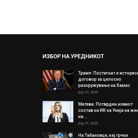
ИЗБОР НА УРЕДНИКОТ
Трамп: Постигнат е историс
договор за целосно
разоружување на Хамас
July 31, 2026
Митева: Потврден новиот
состав на ИК на Унија на же
на...
July 31, 2026
На Табановце, кај грчки