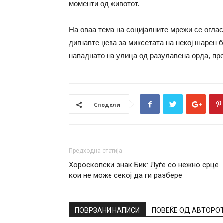
моменти од животот.
На оваа тема на социјалните мрежи се оглас
дигнавте џева за миксетата на некој шарен 
нападнато на улица од разулавена орда, пр
Сподели
Предходна статија
Хороскопски знак Бик: Луѓе со нежно срце
кои не може секој да ги разбере
ПОВРЗАНИ НАПИСИ
ПОВЕЌЕ ОД АВТОРО