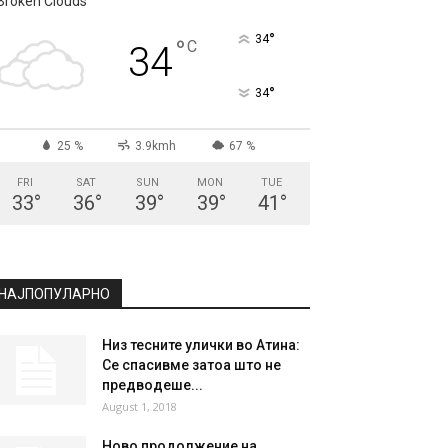
Broken Clouds
°
34
°
C
34
°
34
25 %
3.9kmh
67 %
FRI
SAT
SUN
MON
TUE
33
°
36
°
39
°
39
°
41
°
НАЈПОПУЛАРНО
Низ тесните улички во Атина:
Се спасивме затоа што не
предводеше...
August 1, 2018
Ново продолжение на