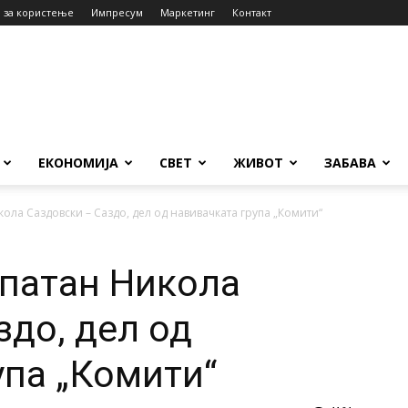
 за користење
Импресум
Маркетинг
Контакт
ЕКОНОМИЈА
СВЕТ
ЖИВОТ
ЗАБАВА
ола Саздовски – Саздо, дел од навивачката група „Комити“
патан Никола
здо, дел од
упа „Комити“