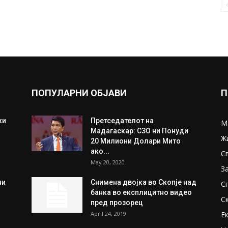
ПОПУЛАРНИ ОБЈАВИ
П
ки
Претседателот на
М
Мадагаскар: СЗО ни Понуди
Ж
20 Милиони Долари Мито
ако...
С
May 20, 2020
З
ни
Снимена двојка во Скопје над
С
банка во експлицитно видео
С
пред прозорец
April 24, 2019
Е