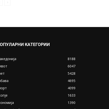
ОПУЛАРНИ КАТЕГОРИИ
акедонија
8188
ивот
6047
вет
5428
абава
4695
порт
4099
копје
1633
кономија
1390