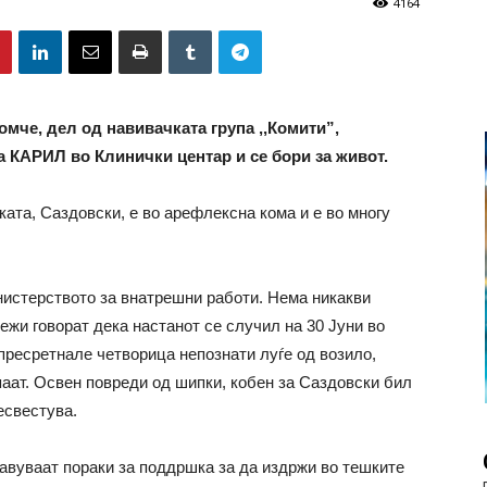
4164
мче, дел од навивачката група ,,Комити”,
на КАРИЛ во Клинички центар и се бори за живот.
та, Саздовски, е во арефлексна кома и е во многу
нистерството за внатрешни работи. Нема никакви
жи говорат дека настанот се случил на 30 Јуни во
ресретнале четворица непознати луѓе од возило,
епаат. Освен повреди од шипки, кобен за Саздовски бил
есвестува.
јавуваат пораки за поддршка за да издржи во тешките