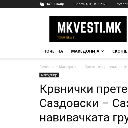
C
34
Friday, August 7, 2026
Услови
Скопје
МК
Вести
ПОЧЕТНА
МАКЕДОНИЈА
СКОПЈЕ
Почетна
Македонија
Крвнички претепатан Ник
Македонија
Крвнички прете
Саздовски – Са
навивачката гр