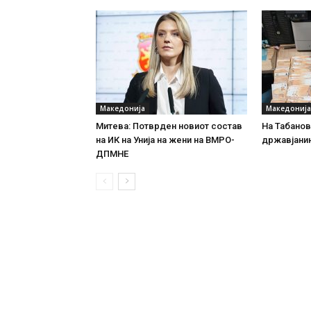
Македонија
Македонија
Митева: Потврден новиот состав
На Табановц
на ИК на Унија на жени на ВМРО-
државјанин
ДПМНЕ