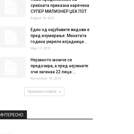
среќната приказна наречена
СУПЕР МИЛИОНЕР ЏЕК ПОТ
August 14, 2021
Еден од најубавите видови е
пред изумирање: Минатата
година умреле илјадници...
May 17, 2019
Нејзиното момче се
предозира, а пред нејзините
очи загинаа 22 лица:...
November 19, 2019
Прикажи повеќе
ИНТЕРЕСНО