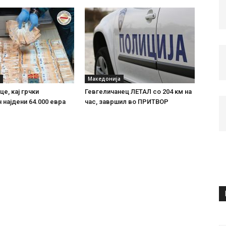
Македонија
е, кај грчки
Гевгеличанец ЛЕТАЛ со 204 км на
 најдени 64.000 евра
час, завршил во ПРИТВОР