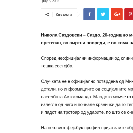
July 5, 2018
Сподели
Никола Саздовски – Саздо, 20-годишно мо
претепан, со смртни повреди, е во кома 
Според неофицијални информации од клиника
тешка состојба.
Случката не е официјално потврдена од Ми
детали, но информациите од социјалните мре
населбата Автокоманда. Младото момче го п
излегле од него и почнале крвнички да го т
и падот на тротоар од ударите, по што се он
На неговиот фејсбук профил пријателите об