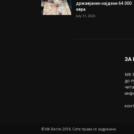
државјанин најдени 64.000
евра
July 31, 2026
ЗА
МК В
до п
чита
инфо
конт
© МК Вести 2018. Сите права се задржани.