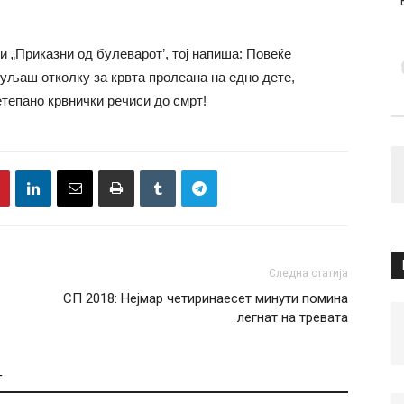
и „Приказни од булеварот’, тој напиша: Повеќе
буљаш отколку за крвта пролеана на едно дете,
етепано крвнички речиси до смрт!
Следна статија
СП 2018: Нејмар четиринаесет минути помина
легнат на тревата
Т