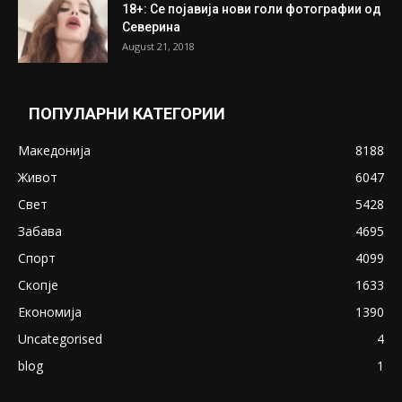
ПОПУЛАРНИ ОБЈАВИ
Претседателот на Мадагаскар: СЗО ни
Понуди 20 Милиони Долари Мито ако...
May 20, 2020
Снимена двојка во Скопје над банка во
експлицитно видео пред прозорец
April 24, 2019
18+: Се појавија нови голи фотографии од
Северина
August 21, 2018
ПОПУЛАРНИ КАТЕГОРИИ
Македонија
8188
Живот
6047