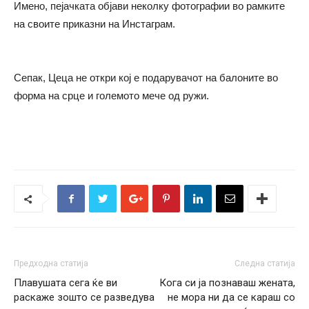
Имено, пејачката објави неколку фотографии во рамките
на своите приказни на Инстаграм.
Сепак, Цеца не откри кој е подарувачот на балоните во
форма на срце и големото мече од ружи.
Предходна статија
Следна статија
Плавушата сега ќе ви
Кога си ја познаваш жената,
раскаже зошто се разведува
не мора ни да се караш со