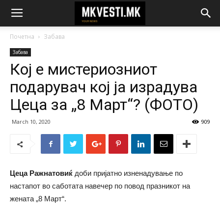
Почетна
Забава
Забава
Кој е мистериозниот
подарувач кој ја израдува
Цеца за „8 Март“? (ФОТО)
March 10, 2020
909
Цеца Ражнатовиќ
доби пријатно изненадување по
настапот во саботата навечер по повод празникот на
жената „8 Март“.