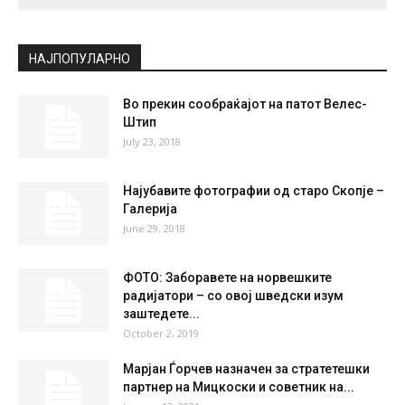
СКОПЈЕ
Clear Sky
°
28.2
°
C
28.2
°
28.2
38 %
1.6kmh
0 %
SUN
MON
TUE
WED
THU
37
°
39
°
41
°
42
°
40
°
НАЈПОПУЛАРНО
Во прекин сообраќајот на патот Велес-
Штип
July 23, 2018
Најубавите фотографии од старо Скопје –