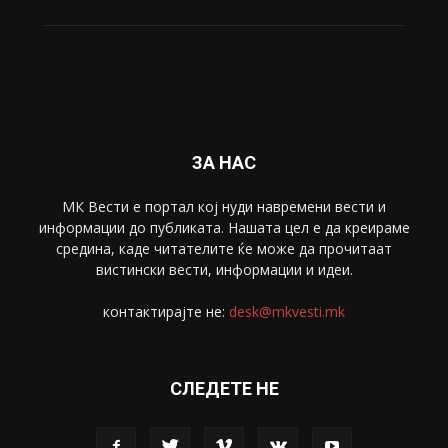
Свет
5428
Забава
4695
Спорт
4099
Скопје
1633
Економија
1390
Uncategorised
4
blog
1
ЗА НАС
МК Вести е портал коj нуди навремени вести и