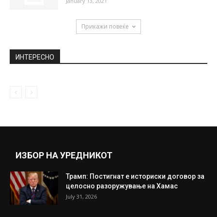
Галерија
June 29, 2018
ФОТО: Заборавете на норвешките
радијатори – со овој шведски изум
заштедете...
October 2, 2019
Марјан Ѓорчев назначен за стратетешки
партнер на Мицкоски и советник на...
January 13, 2021
Прикажи повеќе
ИНТЕРЕСНО