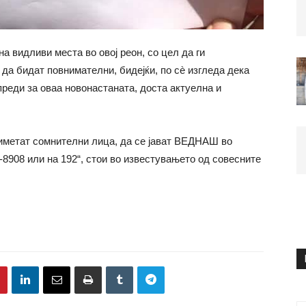
а видливи места во овој реон, со цел да ги
да бидат повнимателни, бидејќи, по сè изгледа дека
реди за оваа новонастаната, доста актуелна и
риметат сомнителни лица, да се јават ВЕДНАШ во
-8908 или на 192“, стои во известувањето од совесните