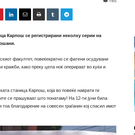
1105
ца Карпош се регистрирани неколку серии на
ошани.
скиот факултет, повеќекратно се фатени осудувани
 кражби, како преку цела ноќ оперираат во куќи и
ата станица Карпош, која во повеќе наврати ги
ите се прашуваат што понатаму! На 12-ти јуни била
 тоа благодарение на совесен граѓанин кој спасил имот