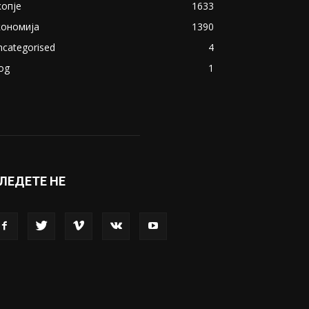
копје
1633
кономија
1390
ncategorised
4
og
1
ЛЕДЕТЕ НЕ