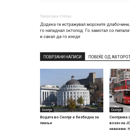
Предходна статија
Додека ги истражувал морските длабочини,
го нападнал октопод: Го замотал со пипала
и сакал да го изеде
ПОВРЗАНИ НАПИСИ
ПОВЕЌЕ ОД АВТОРО
Скопје
Скопје
Водата во Скопје е безбедна за
Скопјанка 
пиење
возач на Ј
невреме: Н