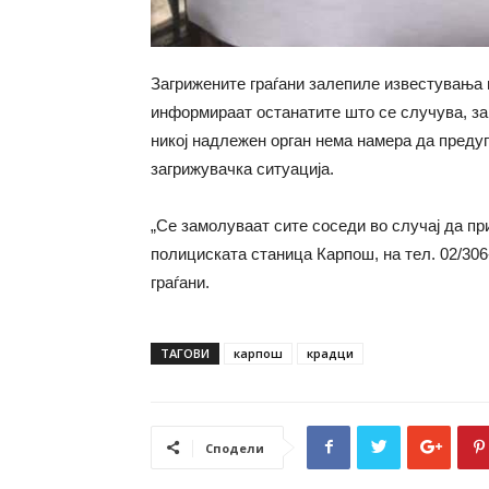
Загрижените граѓани залепиле известувања н
информираат останатите што се случува, за 
никој надлежен орган нема намера да предуп
загрижувачка ситуација.
„Се замолуваат сите соседи во случај да п
полициската станица Карпош, на тел. 02/306
граѓани.
ТАГОВИ
карпош
крадци
Сподели