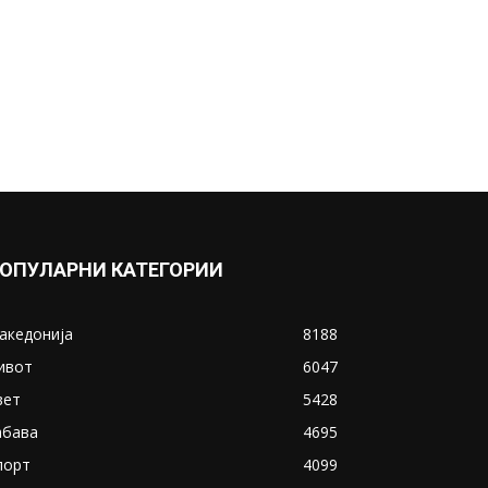
ОПУЛАРНИ КАТЕГОРИИ
акедонија
8188
ивот
6047
вет
5428
абава
4695
порт
4099