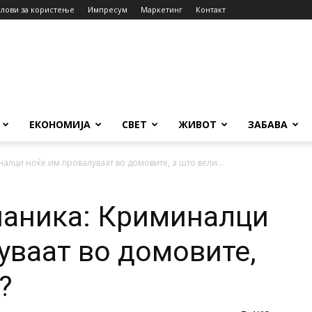
слови за користење
Импресум
Маркетинг
Контакт
ЕКОНОМИЈА
СВЕТ
ЖИВОТ
ЗАБАВА
лци ноќе им провалуваат во домовите, а што вели...
паника: Криминалци
уваат во домовите,
?