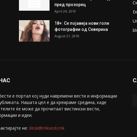
С
пред прозорец
April 24, 2019
Е
U
18+: Се појавија нови голи
фотографии од Северина
bl
August 21, 2018
 НАС
С
ести е портал коj нуди навремени вести и информации
убликата. Нашата цел е да креираме средина, каде
телите ќе може да прочитаат вистински вести,
рмации и идеи.
актирајте не:
desk@mkvesti.mk