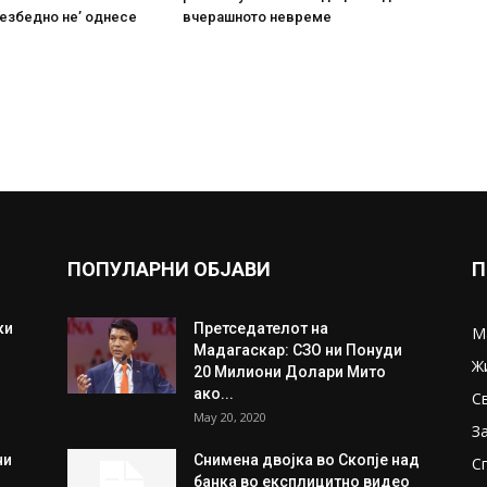
безбедно не’ однесе
вчерашното невреме
ПОПУЛАРНИ ОБЈАВИ
П
ки
Претседателот на
М
Мадагаскар: СЗО ни Понуди
Ж
20 Милиони Долари Мито
ако...
С
May 20, 2020
З
ни
Снимена двојка во Скопје над
С
банка во експлицитно видео