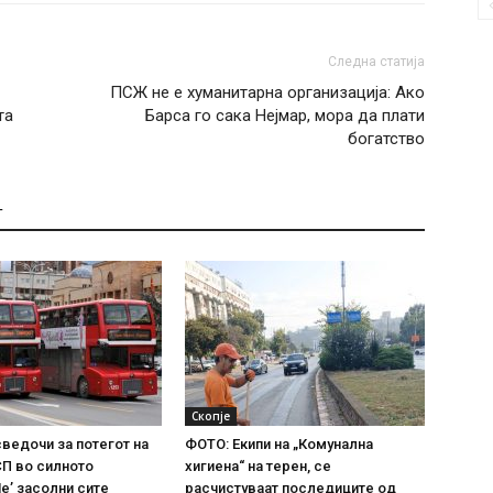
Следна статија
ПСЖ не е хуманитарна организација: Ако
та
Барса го сака Нејмар, мора да плати
богатство
Т
Скопје
сведочи за потегот на
ФОТО: Екипи на „Комунална
СП во силното
хигиена“ на терен, се
е’ засолни сите
расчистуваат последиците од