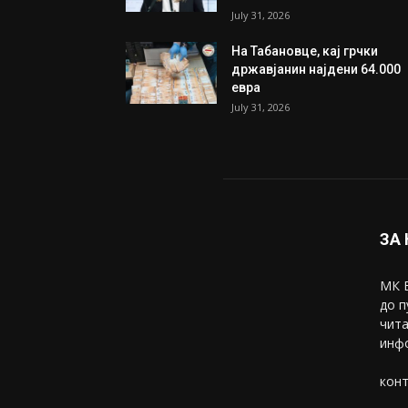
July 31, 2026
На Табановце, кај грчки
државјанин најдени 64.000
евра
July 31, 2026
ЗА
МК В
до п
чита
инфо
конт