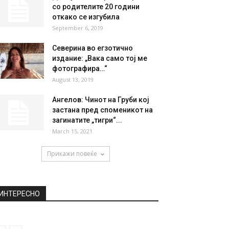
НАЈПОПУЛАРНО
Утре без струја дел од
општините Сарај и Центар
April 17, 2019
Девојка повторно се сретна
со родителите 20 години
откако се изгубила
September 6, 2019
Северина во егзотично
издание: „Вака само тој ме
фотографира…“
August 13, 2019
Ангелов: Чинот на Груби кој