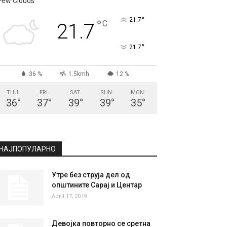
СКОПЈЕ
Few Clouds
°
21.7
°
C
21.7
°
21.7
36 %
1.5kmh
12 %
THU
FRI
SAT
SUN
MON
36
°
37
°
39
°
39
°
35
°