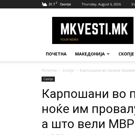
C
21.7
Thursday, August 6, 2026
У
Скопје
МК
Вести
ПОЧЕТНА
МАКЕДОНИЈА
СКОПЈЕ
Почетна
Скопје
Карпошани во паника: Кримина
Скопје
Карпошани во 
ноќе им провал
а што вели МВР