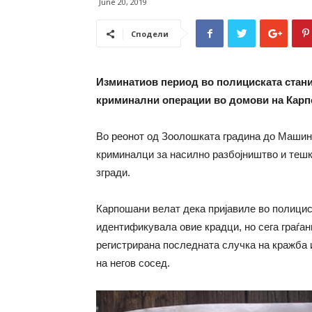
June 20, 2019
Сподели
Изминатиов период во полициската стани
криминални операции во домови на Карп
Во реонот од Зоолошката градина до Машин
криминалци за насилно разбојништво и тешки
згради.
Карпошани велат дека пријавиле во полициск
идентификувала овие крадци, но сега граѓан
регистрирана последната случка на кражба и
на негов сосед.