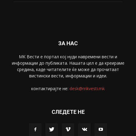
Забава
4695
Спорт
4099
Скопје
1633
Економија
1390
Uncategorised
4
blog
1
ЗА НАС
МК Вести е портал коj нуди навремени вести и
информации до публиката. Нашата цел е да креираме