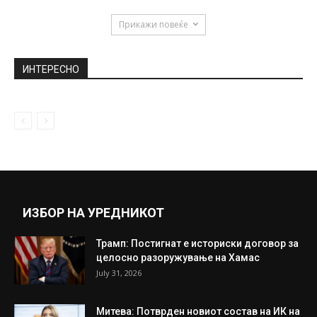
можеше да ја одбие: Од...
July 26, 2019
Исповед на позната стриптизерка: “Ми
плаќаа големи суми на пари за...
June 25, 2018
Андреј Жерновски кандидат за
амбасадор во ОН
March 3, 2021
Прикажи повеќе
ИНТЕРЕСНО