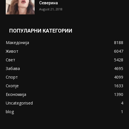
Претседателот на Мадагаскар: СЗО ни
Понуди 20 Милиони Долари Мито ако...
May 20, 2020
Снимена двојка во Скопје над банка во
експлицитно видео пред прозорец
April 24, 2019
18+: Се појавија нови голи фотографии од
Северина
August 21, 2018
ПОПУЛАРНИ КАТЕГОРИИ
Македонија
8188
Живот
6047
Свет
5428