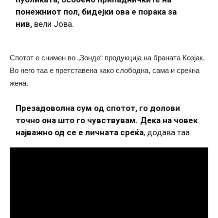
понежниот пол, бидејки ова е порака за
нив,
вели Јова.
Спотот е снимен во „Зонде“ продукција на браната Козјак.
Во него таа е претставена како слободна, сама и среќна
жена.
Презадоволна сум од спотот, го долови
точно она што го чувствувам. Дека на човек
најважно од се е личната среќа
, додава таа.