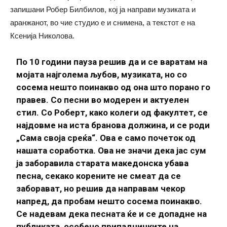
запишани Робер Билбилов, кој ја направи музиката и
аранжанот, во чие студио е и снимена, а текстот е на
Ксенија Николова.
По 10 години пауза решив да и се варатам на
мојата најголема љубов, музиката, но со
сосема нешто поинакво од она што порано го
правев. Со песни во модерен и актуелен
стил. Со Роберт, како колеги од факултет, се
најдовме на иста бранова должина, и се роди
„Сама своја среќа“. Ова е само почеток од
нашата соработка. Ова не значи дека јас сум
ја заборавила старата македонска убава
песна, секако корените не смеат да се
заборават, но решив да направам чекор
напред, да пробам нешто сосема поинакво.
Се надевам дека песната ќе и се допадне на
публиката, особено припадничките на