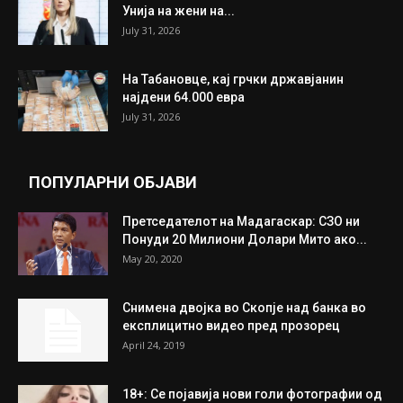
ИЗБОР НА УРЕДНИКОТ
Трамп: Постигнат е историски договор за
целосно разоружување на Хамас
July 31, 2026
Митева: Потврден новиот состав на ИК на
Унија на жени на...
July 31, 2026
На Табановце, кај грчки државјанин
најдени 64.000 евра
July 31, 2026
ПОПУЛАРНИ ОБЈАВИ