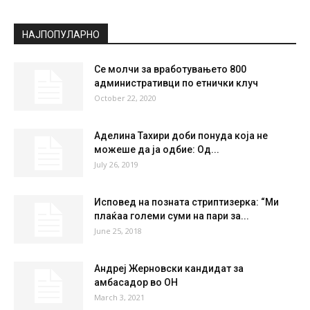
Broken Clouds
°
34
°
C
34
°
34
25 %
3.9kmh
67 %
FRI
SAT
SUN
MON
TUE
33
°
36
°
39
°
39
°
41
°
НАЈПОПУЛАРНО
Се молчи за вработувањето 800
административци по етнички клуч
October 22, 2020
Аделина Тахири доби понуда која не