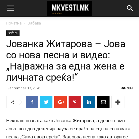
Почетна
Забава
Забава
Јованка Житарова – Јова
со нова песна и видео:
„Најважна за една жена е
личната среќа!“
September 17, 2020
999
Некогаш позната како Јованка Житарова, а денес само
Јова, по една деценија пауза се враќа на сцена со новата
песна „Сама своја среќа“. Зад оваа песна како автори се