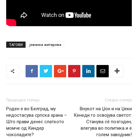
ТАГОВИ
јованка житарова
Предходна статија
Следна статија
Роден е во Белград, му
Внукот на Џон и на Џеки
недостасува српска храна –
Кенеди го освојува светот:
Што прави денес слаткото
Станува сè позгоден,
момче од Киндер
влегува во политика и е
чоколадите?
голем заводник!