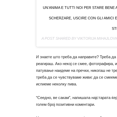
UN’ANIMA E TUTTI NOI PER STARE BENE A
SCHERZARE, USCIRE CON GLI AMICI 
ST
A POST SHARED BY
VIKTORIJA MIHAJLOVI
И знаете што треба да направите? Треба да 
реагираш. Ако некој се смее, фотографира, 
патување наидеме на пречки, никогаш не тр
треба да се чувствуваме живи: да се смееме
испиеме неколку пива.
“Сеедно, ве сакам”, напишала најстарата ќе
голем број позитивни коментари.