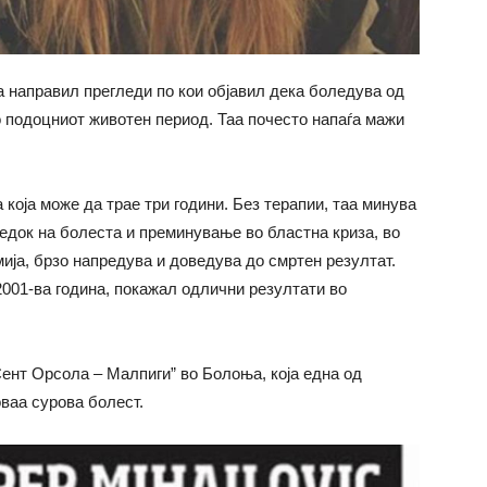
 направил прегледи по кои објавил дека боледува од
во подоцниот животен период. Таа почесто напаѓа мажи
 која може да трае три години. Без терапии, таа минува
редок на болеста и преминување во бластна криза, во
мија, брзо напредува и доведува до смртен резултат.
 2001-ва година, покажал одлични резултати во
Сент Орсола – Малпиги” во Болоња, која една од
оваа сурова болест.