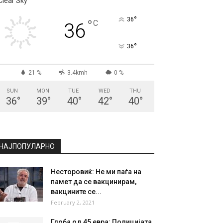
СКОПЈЕ
Clear Sky
°
36
°
C
36
°
36
21 %
3.4kmh
0 %
SUN
MON
TUE
WED
THU
36
°
39
°
40
°
42
°
40
°