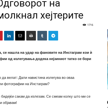
 Одговорот на
молкнал хејтерите
1716
, се нашла на удар на фановите на Инстаграм кои ѝ
фии од излегувања додека нејзиниот татко се бори
о да велат: Дали навистина излегува во оваа
 ли фотографии на Инстаграм?
 бидејќи сакам да излезам. Се смеам колку што ми се
и објавам!