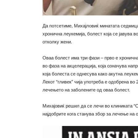
Да потсетиме, Михајловиќ минатата седмица
хронична леукемија, болест која се јавува 
отколку жени.
Оваа болест има три фази – прво е хронична
во фаза на акцелерација, која означува нап
која болеста се однесува како акутна леуке
Лекот “гливек” чија употреба е одобрена во
лечењето на заболените од оваа болест.
Михајовиќ решил да се лечи во клиниката “
најдобрите кога станува збор за лечење на 