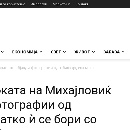
и за користење
Импресум
Маркетинг
Контакт
ЕКОНОМИЈА
СВЕТ
ЖИВОТ
ЗАБАВА
овиќ што објавува фотографии од забава додека татко...
рката на Михајловиќ
отографии од
атко ѝ се бори со