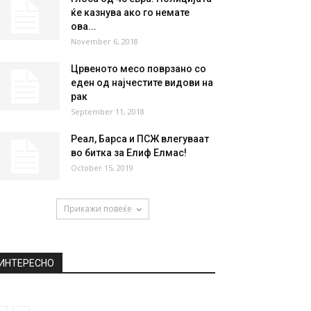
НАЈПОПУЛАРНО
Несторовиќ: Не ми паѓа на
памет да се вакцинирам,
вакцините се...
February 2, 2021
Глоба од 45 евра: Полицијата
ќе казнува ако го немате
ова...
November 6, 2018
Црвеното месо поврзано со
еден од најчестите видови на
рак
September 11, 2018
Реал, Барса и ПСЖ влегуваат