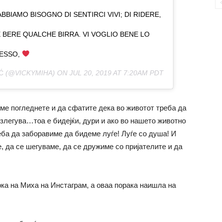
BBIAMO BISOGNO DI SENTIRCI VIVI; DI RIDERE,
E BERE QUALCHE BIRRA. VI VOGLIO BENE LO
ESSO,
Ć
(@VICKYMIHA) ON
JUL 20, 2019 AT 7:20AM PDT
ме погледнете и да сфатите дека во животот треба да
излегува…тоа е бидејќи, дури и ако во нашето животно
еба да заборавиме да бидеме луѓе! Луѓе со душа! И
, да се шегуваме, да се дружиме со пријателите и да
рка на Миха на Инстаграм, а оваа порака наишла на