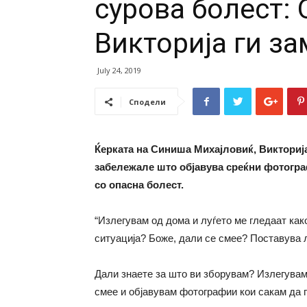
сурова болест:
Викторија ги за
July 24, 2019
Сподели
Ќерката на Синиша Михајловиќ, Викторија
забележале што објавува среќни фотогра
со опасна болест.
“Излегувам од дома и луѓето ме гледаат как
ситуација? Боже, дали се смее? Поставува
Дали знаете за што ви зборувам? Излегувам
смее и објавувам фотографии кои сакам да г