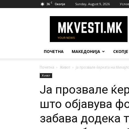
C
36
Sunday, August 9, 2026
Услов
Скопје
МК
Вести
ПОЧЕТНА
МАКЕДОНИЈА
СКОПЈЕ
Почетна
Живот
Ја прозвале ќерката на Михајл
Живот
Ја прозвале ќе
што објавува ф
забава додека т