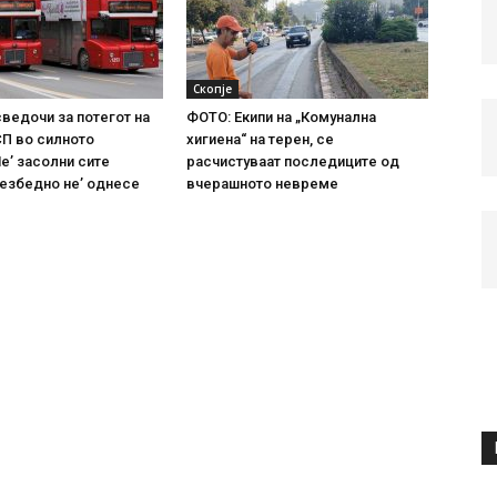
Скопје
сведочи за потегот на
ФОТО: Екипи на „Комунална
СП во силното
хигиена“ на терен, се
е’ засолни сите
расчистуваат последиците од
безбедно не’ однесе
вчерашното невреме