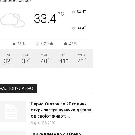
Scattered Clouds
°
33.4
°
C
33.4
°
33.4
23 %
6.7kmh
42 %
SAT
SUN
MON
TUE
WED
32
°
37
°
40
°
41
°
41
°
НАЈПОПУЛАРНО
Парис Хилтон по 20 години
откри застрашувачки детали
од својот живот:...
August 25, 2020
Тимур влезе во одбрано