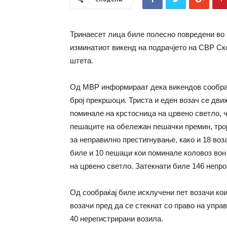
Тринаесет лица биле полесно повредени во 1
изминатиот викенд на подрачјето на СВР Ско
штета.
Од МВР информираат дека викендов сообраќ
број прекршоци. Триста и еден возач се дви
поминале на крстосница на црвено светло, 
пешаците на обележан пешачки премин, трој
за неправилно престигнување, како и 18 во
биле и 10 пешаци кои поминале коловоз во
на црвено светло. Затекнати биле 146 непр
Од сообраќај биле исклучени пет возачи кои
возачи пред да се стекнат со право на упра
40 нерегистрирани возила.