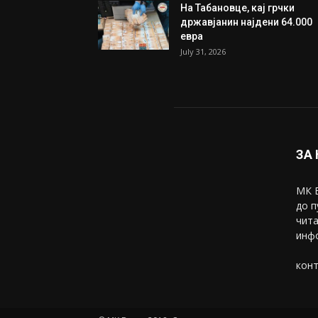
На Табановце, кај грчки
државјанин најдени 64.000
евра
July 31, 2026
ЗА
МК В
до п
чита
инфо
конт