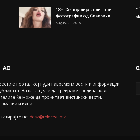
U
18+: Се појавија нови голи
фотографии од Северина
bl
August 21, 2018
 НАС
С
ести е портал коj нуди навремени вести и информации
убликата. Нашата цел е да креираме средина, каде
телите ќе може да прочитаат вистински вести,
рмации и идеи.
актирајте не:
desk@mkvesti.mk