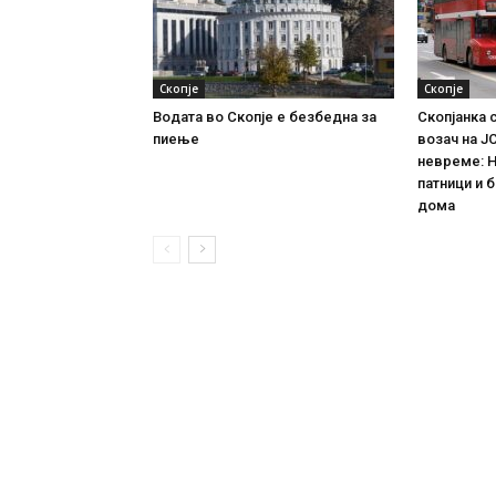
Скопје
Скопје
Водата во Скопје е безбедна за
Скопјанка 
пиење
возач на Ј
невреме: Н
патници и 
дома