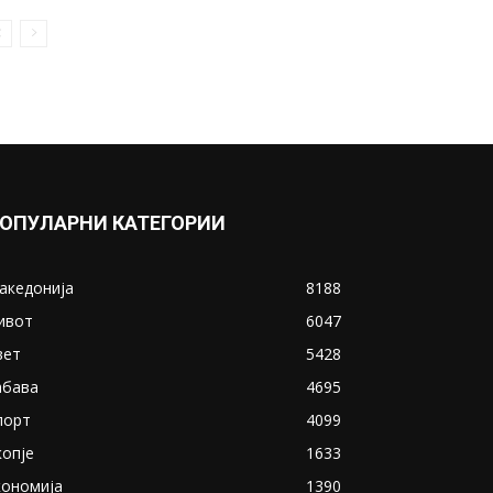
ОПУЛАРНИ КАТЕГОРИИ
акедонија
8188
ивот
6047
вет
5428
абава
4695
порт
4099
копје
1633
кономија
1390