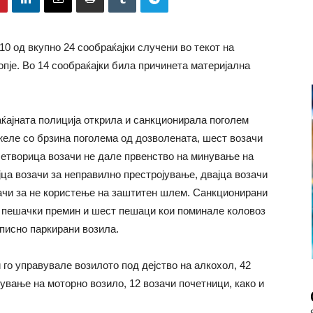
0 од вкупно 24 сообраќајки случени во текот на
пје. Во 14 сообраќајки била причинета материјална
ајната полиција открила и санкционирала поголем
желе со брзина поголема од дозволената, шест возачи
четворица возачи не дале првенство на минување на
ца возачи за неправилно престројување, двајца возачи
зачи за не користење на заштитен шлем. Санкционирани
н пешачки премин и шест пешаци кои поминале коловоз
описно паркирани возила.
 го управувале возилото под дејство на алкохол, 42
вување на моторно возило, 12 возачи почетници, како и