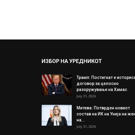
ИЗБОР НА УРЕДНИКОТ
Трамп: Постигнат е историс
договор за целосно
разоружување на Хамас
July 31, 2026
Митева: Потврден новиот
состав на ИК на Унија на же
на...
July 31, 2026