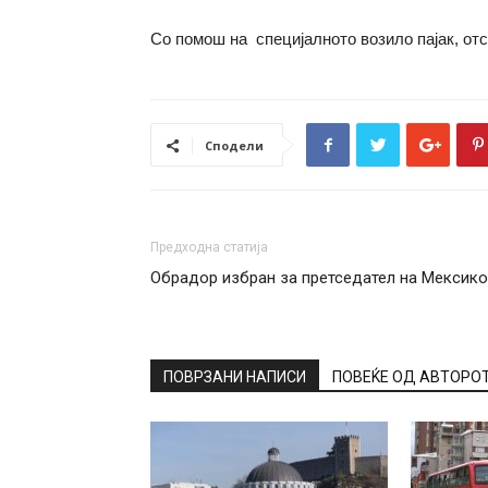
Со помош на специјалното возило пајак, отс
Сподели
Предходна статија
Обрадор избран за претседател на Мексико
ПОВРЗАНИ НАПИСИ
ПОВЕЌЕ ОД АВТОРО