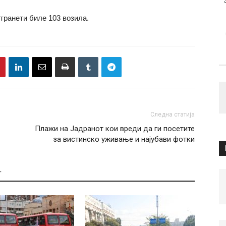
транети биле 103 возила.
Следна статија
Плажи на Јадранот кои вреди да ги посетите
за вистинско уживање и најубави фотки
Т