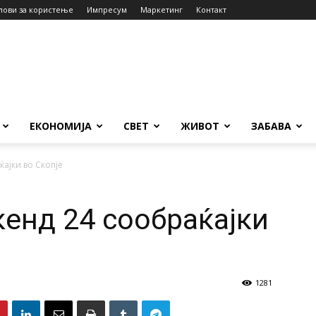
лови за користење
Импресум
Маркетинг
Контакт
ЕКОНОМИЈА
СВЕТ
ЖИВОТ
ЗАБАВА
ајки во Скопје
енд 24 сообраќајки
1281