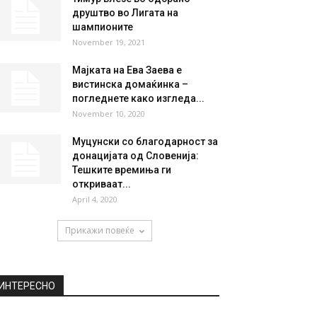
друштво во Лигата на
шампионите
November 19, 2021
Мајката на Ева Заева е
вистинска домаќинка –
погледнете како изгледа...
November 10, 2020
Муцунски со благодарност за
донацијата од Словенија:
Тешките времиња ги
откриваат...
April 4, 2020
Прикажи повеќе
ИНТЕРЕСНО