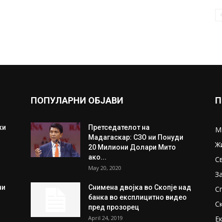
ПОПУЛАРНИ ОБЈАВИ
П
ки
Претседателот на
М
Мадагаскар: СЗО ни Понуди
Ж
20 Милиони Долари Мито
ако...
С
May 20, 2020
З
ни
Снимена двојка во Скопје над
С
банка во експлицитно видео
С
пред прозорец
April 24, 2019
Е