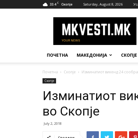
C
33.4
Saturday, August 8, 2026
Ус
Скопје
МК
Вести
ПОЧЕТНА
МАКЕДОНИЈА
СКОПЈЕ
Почетна
Скопје
Изминатиот викенд 24 сообраќ
Скопје
Изминатиот вик
во Скопје
July 2, 2018
Сподели