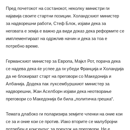
Пред почетокот на состанокот, неколку министри ги
најавија своите стартни позиции. Холандскиот министер
за надворешни работи, Стеф Блок, изјави дека за
неговата е земја е важно да види доказ дека реформите се
имплементираат на одржлив начин и дека за тоа е
потребно време.
Германскиот министер за Европа, Мајкл Рот, порача дека
се надева дека ќе успее да ги убеди Франција и Холандија
да не блокираат старт на преговори со Македонија и
Албанија. Додека пак луксембуршкиот министер за
надворешни, Жан Аселборн изјави дека неотворање
преговори со Македонија би била „политичка грешка“.
Темата длабоко ги поларизира земјите членки на оние кои
се за и оние кои се против. Иако вторите се малубројни
потребен е консензус за поечток на преговори. Не е