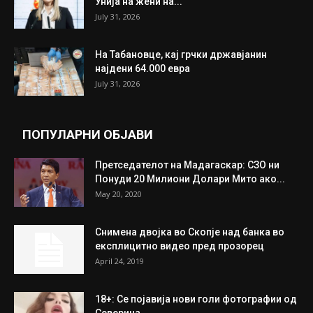
ИЗБОР НА УРЕДНИКОТ
Трамп: Постигнат е историски договор за
целосно разоружување на Хамас
July 31, 2026
Митева: Потврден новиот состав на ИК на
Унија на жени на...
July 31, 2026
На Табановце, кај грчки државјанин
најдени 64.000 евра
July 31, 2026
ПОПУЛАРНИ ОБЈАВИ