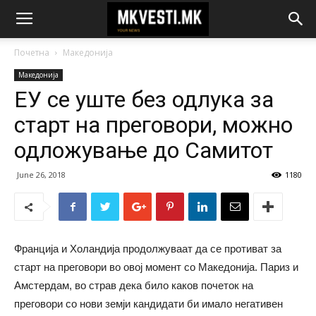
Почетна
Македонија
Македонија
ЕУ се уште без одлука за
старт на преговори, можно
одложување до Самитот
June 26, 2018
1180
Франција и Холандија продолжуваат да се противат за
старт на преговори во овој момент со Македонија. Париз и
Амстердам, во страв дека било каков почеток на
преговори со нови земји кандидати би имало негативен