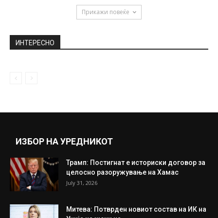
May 4, 2021
Пожарникарите интервенираа во дворот
на Општата болница во Струмица, беа
запалени...
February 17, 2025
Целосно изгоре автомобил во Скопје
June 9, 2018
Прикажи повеќе
ИНТЕРЕСНО