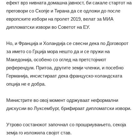
ефект врз нивната домашна јавност, би сакале стартот на
преговори со Скопје и Тирана да се одложи до после
европските избори на пролет 2019, велат за МИА
дипломатски извори во Советот на ЕУ.
Но, и Франција и Холандија се свесни дека по Договорот
за името со Грција мора нешто да и се пружи на
Македонија, особено со оглед на претстојниот
референдум. Притоа, другите земји членки, и посебно
Германија, инсистираат дека француско-холандската
опција не е добра.
Министрите во овој момент одржуваат неформални
дискусии во Луксембург, брифираат дипломатски извори.
Утрово состанокот започнал со прошриувањето, секоја
земја го изложила својот став.