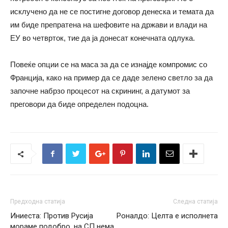
исклучено да не се постигне договор денеска и темата да
им биде препратена на шефовите на држави и влади на
ЕУ во четврток, тие да ја донесат конечната одлука.
Повеќе опции се на маса за да се изнајде компромис со
Франција, како на пример да се даде зелено светло за да
започне набрзо процесот на скрининг, а датумот за
преговори да биде определен подоцна.
Предходна статија
Следна статија
Иниеста: Против Русија
Роналдо: Целта е исполнета
мораме подобро, на СП нема