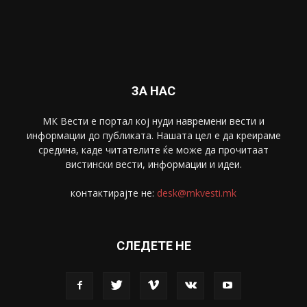
Забава
4695
Спорт
4099
Скопје
1633
Економија
1390
Uncategorised
4
blog
1
ЗА НАС
МК Вести е портал коj нуди навремени вести и
информации до публиката. Нашата цел е да креираме