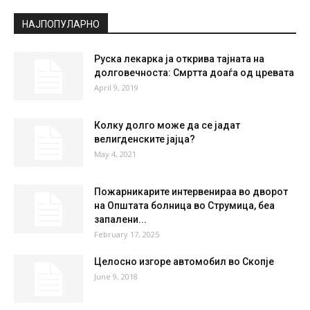
Scattered Clouds
°
33.9
°
C
33.9
°
33.9
19 %
4kmh
34 %
THU
FRI
SAT
SUN
MON
33
°
36
°
38
°
38
°
39
°
НАЈПОПУЛАРНО
Руска лекарка ја открива тајната на
долговечноста: Смртта доаѓа од цревата
April 9, 2019
Колку долго може да се јадат
велигденските јајца?