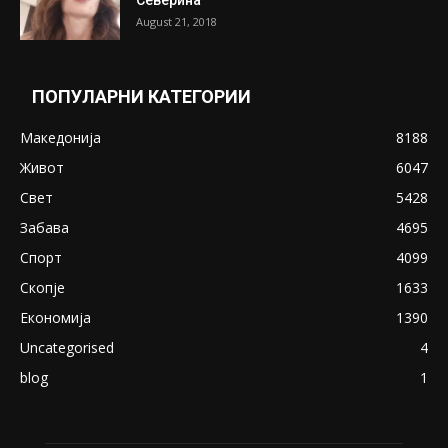
Претседателот на Мадагаскар: СЗО ни
Понуди 20 Милиони Долари Мито ако...
May 20, 2020
Снимена двојка во Скопје над банка во
експлицитно видео пред прозорец
April 24, 2019
18+: Се појавија нови голи фотографии од
Северина
August 21, 2018
ПОПУЛАРНИ КАТЕГОРИИ
Македонија
8188
Живот
6047
Свет
5428