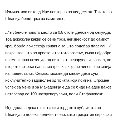
Изминатиов викенд Иџе повторно на пиедестал. Трката во
Шпанија беше трка за паметење.
„Изгубено е првото место за 0.8 стоти делови од секунда.
Тоа докажува какви се овие трки, неизвесност до самиот
крај, борба при секоја кривина за што подобар пласман. И
покрај тоа што во првото и третото возење, имав најдобро
време и прва позиција од сите натпреварувачи, за жал, во
второто возење направив грешка, која не чинеше позиција
на пиедесталот. Секако, можам да кажам дека сум
исклучително задоволен од трката која помина. Огромен
успех за мене и за Македонија е да се биде на еден ваков
натпревар со 100 натпреварувачи, вели Стефановски.
Иџе додава дека е вистински горд што публиката во
Шпанија го дочека величествено, како трикратен европски