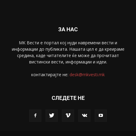
Спорт
4099
Скопје
1633
Економија
1390
Uncategorised
4
blog
1
ЗА НАС
МК Вести е портал коj нуди навремени вести и
информации до публиката. Нашата цел е да креираме
средина, каде читателите ќе може да прочитаат
вистински вести, информации и идеи.