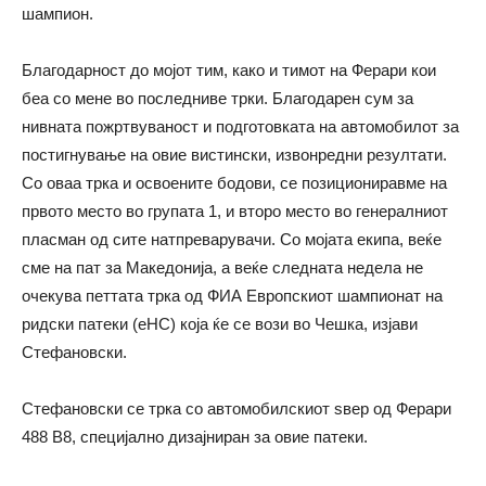
шампион.
Благодарност до мојот тим, како и тимот на Ферари кои
беа со мене во последниве трки. Благодарен сум за
нивната пожртвуваност и подготовката на автомобилот за
постигнување на овие вистински, извонредни резултати.
Со оваа трка и освоените бодови, се позициониравме на
првото место во групата 1, и второ место во генералниот
пласман од сите натпреварувачи. Со мојата екипа, веќе
сме на пат за Македонија, а веќе следната недела не
очекува петтата трка од ФИА Европскиот шампионат на
ридски патеки (еHC) која ќе се вози во Чешка, изјави
Стефановски.
Стефановски се трка со автомобилскиот ѕвер од Ферари
488 B8, специјално дизајниран за овие патеки.