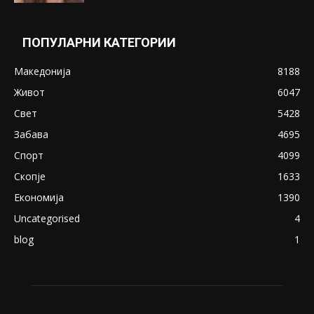
Понуди 20 Милиони Долари Мито ако...
May 20, 2020
Снимена двојка во Скопје над банка во
експлицитно видео пред прозорец
April 24, 2019
18+: Се појавија нови голи фотографии од
Северина
August 21, 2018
ПОПУЛАРНИ КАТЕГОРИИ
Македонија
8188
Живот
6047
Свет
5428
Забава
4695