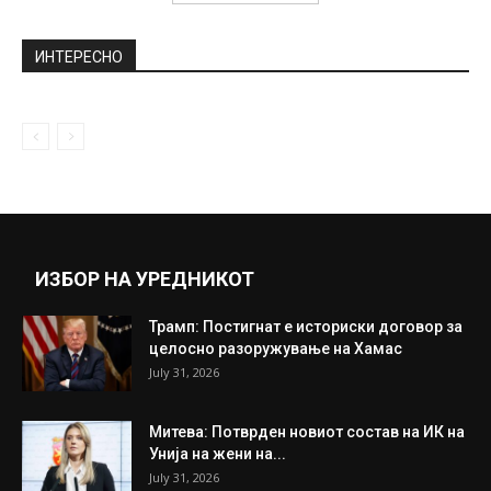
Три нови случаи на коронавирус во
болницата „Плодност“ Битола
April 2, 2020
NBA-Шокантна размена на повидок!?
May 27, 2022
Прикажи повеќе
ИНТЕРЕСНО