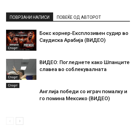
ПОВРЗАНИ НАПИСИ
ПОВЕЌЕ ОД АВТОРОТ
Бокс корнер-Експлозивен судир во
Саудиска Арабија (ВИДЕО)
Спорт
ВИДЕО: Погледнете како Шпанците
славеа во соблекувалната
Спорт
Спорт
Англија победи со играч помалку и
го помина Мексико (ВИДЕО)