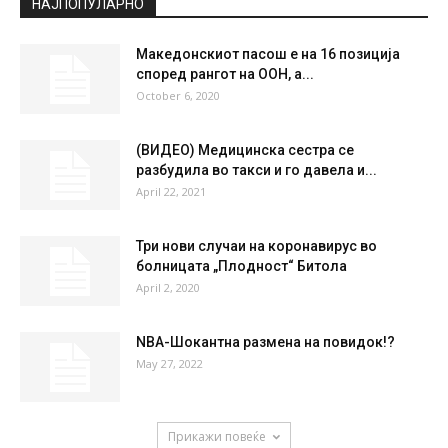
°
27.6
°
C
27.6
°
27.6
41 %
1kmh
0 %
MON
TUE
WED
THU
FRI
37
°
40
°
40
°
38
°
37
°
НАЈПОПУЛАРНО
Македонскиот пасош е на 16 позиција
според рангот на ООН, а...
October 6, 2020
(ВИДЕО) Медицинска сестра се
разбудила во такси и го давела и...
April 22, 2021