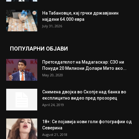
ИЗБОР НА УРЕДНИКОТ
Трамп: Постигнат е историски договор за
целосно разоружување на Хамас
July 31, 2026
Митева: Потврден новиот состав на ИК на
Унија на жени на...
July 31, 2026
На Табановце, кај грчки државјанин
најдени 64.000 евра
July 31, 2026
ПОПУЛАРНИ ОБЈАВИ
Претседателот на Мадагаскар: СЗО ни