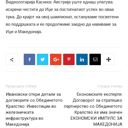
Видеолотарија Касинос Австрија уште еднаш упатува
искрени честити до Иџе за постигнатиот успех во оваа
трка. До крајот на овој шампионат, остануваме посветени
во поддршката и ќе продолжиме заедно да навиваме за
Иџе и Македонија.
Предходна статија
Следна статија
Ивановски откри детали за
Економските експерти:
договорите со Обединетото
Договорот за стратешко
Кралство: Инвестиции во
партнерство со Обединетото
железничката
Кралство ќе има значен
инфраструктура во
ЕКОНОМСКИ ИМПУЛС ЗА
Македонија
МАКЕДОНИЈА