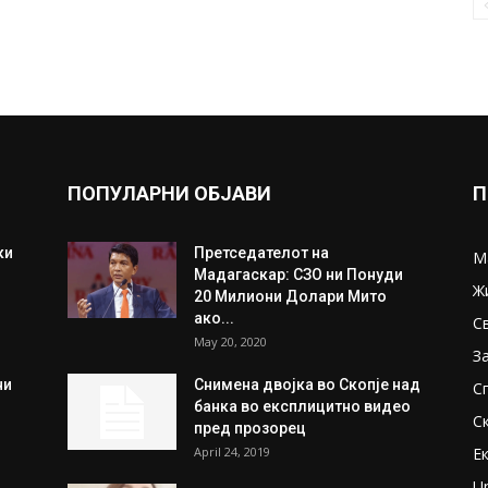
ПОПУЛАРНИ ОБЈАВИ
П
ки
Претседателот на
М
Мадагаскар: СЗО ни Понуди
Ж
20 Милиони Долари Мито
ако...
С
May 20, 2020
З
ни
Снимена двојка во Скопје над
С
банка во експлицитно видео
С
пред прозорец
April 24, 2019
Е
U