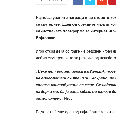
Најпосакуваните награди и во второто
се скутерите. Еден од среќните играчи кој
единствената платформа за интернет игр
Бојчовски.
Игор откри дека со години е редовен играч 
добил скутерот, иако за разлика од повеќето
„Веќе пет години играм на 2win.mk
,
поче
на видеолотариските игри. Искрено, не о
големо изненадување за мене. Се надева
на ќерка ми, да ја изненадам, но излезе 
расположениот Игор.
Бојчовски беше еден од најдобрите минатио