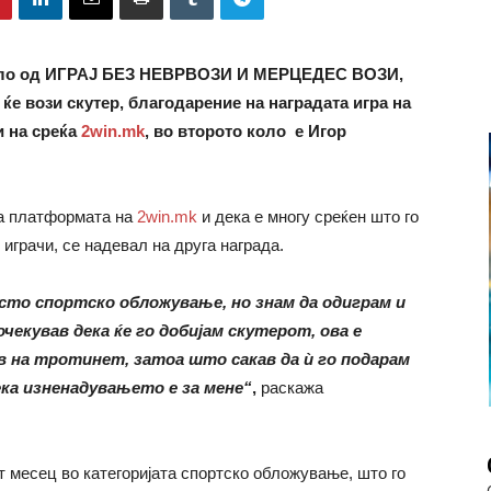
 коло од ИГРАЈ БЕЗ НЕВРВОЗИ И МЕРЦЕДЕС ВОЗИ,
 ќе вози скутер, благодарение на
наградата игра на
и на среќа
2win.mk
, во второто коло
е Игор
на платформата на
2win.mk
и дека е многу среќен што го
 играчи, се надевал на друга награда.
сто спортско обложување, но знам да одиграм и
чекував дека ќе го добијам скутерот, ова е
в на тротинет, затоа што сакав да ѝ го подарам
дека изненадувањето е за мене
“
,
раскажа
т месец во категоријата спортско обложување, што го