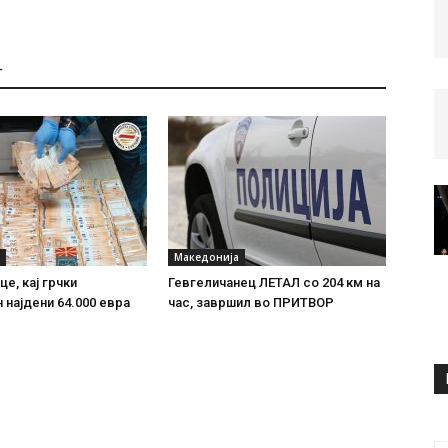
Т
Македонија
е, кај грчки
Гевгеличанец ЛЕТАЛ со 204 км на
 најдени 64.000 евра
час, завршил во ПРИТВОР