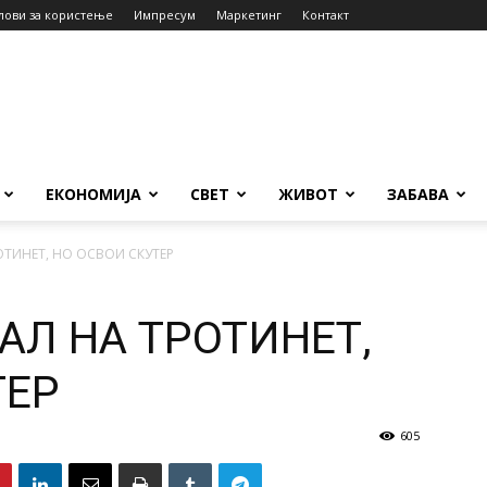
лови за користење
Импресум
Маркетинг
Контакт
ЕКОНОМИЈА
СВЕТ
ЖИВОТ
ЗАБАВА
ОТИНЕТ, НО ОСВОИ СКУТЕР
АЛ НА ТРОТИНЕТ,
ТЕР
605