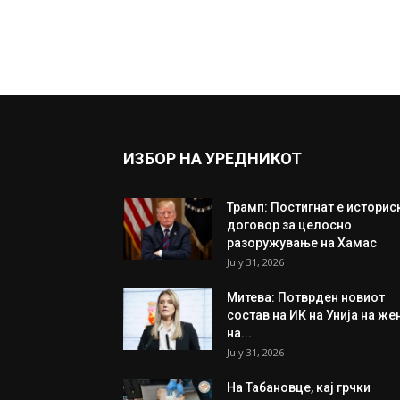
ИЗБОР НА УРЕДНИКОТ
Трамп: Постигнат е историс
договор за целосно
разоружување на Хамас
July 31, 2026
Митева: Потврден новиот
состав на ИК на Унија на же
на...
July 31, 2026
На Табановце, кај грчки