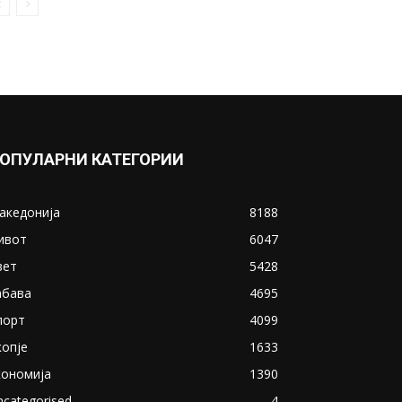
ОПУЛАРНИ КАТЕГОРИИ
акедонија
8188
ивот
6047
вет
5428
абава
4695
порт
4099
копје
1633
кономија
1390
ncategorised
4