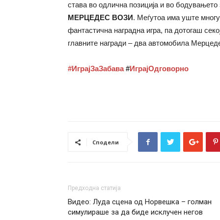
става во одлична позиција и во бодувањето 
МЕРЦЕДЕС ВОЗИ
. Меѓутоа има уште многу
фантастична наградна игра, па дотогаш секој
главните награди – два автомобила Мерцед
#ИграјЗаЗабава
#
ИграјОдговорно
Сподели
Предходна статија
Видео: Луда сцена од Норвешка – голман
симулираше за да биде исклучен негов