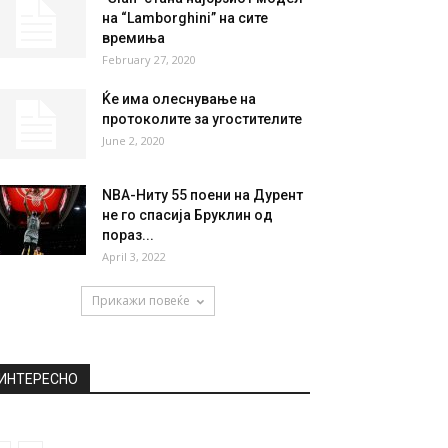
на “Lamborghini” на сите
времиња
February 27, 2020
Ќе има олеснување на
протоколите за угостителите
June 2, 2020
NBA-Ниту 55 поени на Дурент
не го спасија Бруклин од
пораз...
April 3, 2022
Прикажи повеќе
ИНТЕРЕСНО