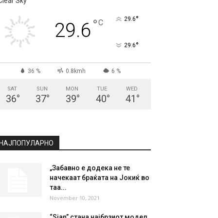
Clear Sky
°
29.6
°
C
29.6
°
29.6
36 %
0.8kmh
6 %
SAT
SUN
MON
TUE
WED
36
°
37
°
39
°
40
°
41
°
НАЈПОПУЛАРНО
„Забавно е додека не те
начекаат браќата на Јокиќ во
таа...
November 10, 2021
“Sian” стана најбрзиот модел