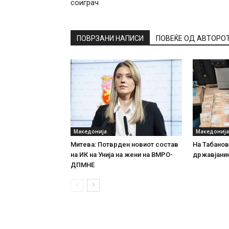
соиграч
ПОВРЗАНИ НАПИСИ
ПОВЕЌЕ ОД АВТОРО
Македонија
Македонија
Митева: Потврден новиот состав
На Табановц
на ИК на Унија на жени на ВМРО-
државјанин
ДПМНЕ