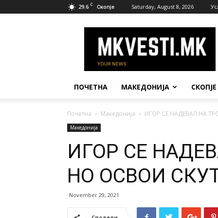
C
29.6
Saturday, August 8, 2026
Ус
Скопје
МК
Вести
ПОЧЕТНА
МАКЕДОНИЈА
СКОПЈЕ
Почетна
Македонија
ИГОР СЕ НАДЕВАЛ НА ТР
Македонија
ИГОР СЕ НАДЕВ
НО ОСВОИ СКУ
November 29, 2021
Сподели