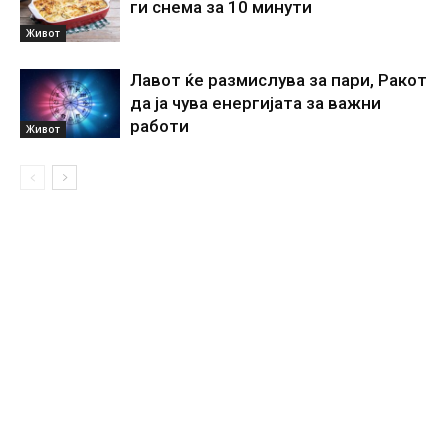
ги снема за 10 минути
Живот
Лавот ќе размислува за пари, Ракот
да ја чува енергијата за важни
работи
Живот