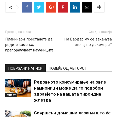
Предходна статија
Следна статија
Планинари, престанете да
На Вардар му се заканува
редите камења,
стечај во декември?
препорачуваат научниците
ПОВРЗАНИ НАПИСИ
ПОВЕЌЕ ОД АВТОРОТ
Редовното консумирање на овие
намирници може да го подобри
здравјето на вашата тироидна
Живот
жлезда
Совршени домашни лазањи што ќе