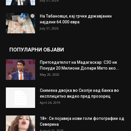
July 31, 2026
На Табановце, кај грчки државјанин
најдени 64.000 евра
July 31, 2026
ПОПУЛАРНИ ОБЈАВИ
Претседателот на Мадагаскар: СЗО ни
Понуди 20 Милиони Долари Мито ако...
May 20, 2020
Снимена двојка во Скопје над банка во
експлицитно видео пред прозорец
April 24, 2019
18+: Се појавија нови голи фотографии од
Северина
August 21, 2018