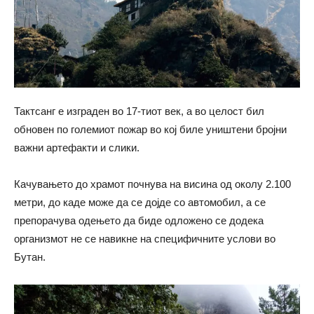
Тактсанг е изграден во 17-тиот век, а во целост бил
обновен по големиот пожар во кој биле уништени бројни
важни артефакти и слики.
Качувањето до храмот почнува на висина од околу 2.100
метри, до каде може да се дојде со автомобил, а се
препорачува одењето да биде одложено се додека
организмот не се навикне на специфичните услови во
Бутан.