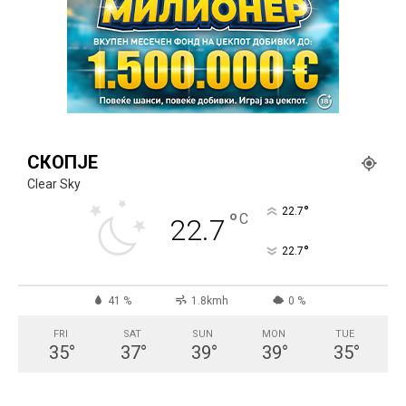
СКОПЈЕ
Clear Sky
°
22.7
°
C
22.7
°
22.7
41 %
1.8kmh
0 %
FRI
SAT
SUN
MON
TUE
35
°
37
°
39
°
39
°
35
°