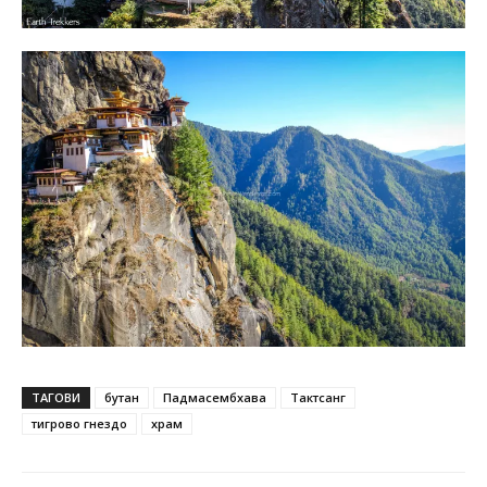
ТАГОВИ
бутан
Падмасембхава
Тактсанг
тигрово гнездо
храм