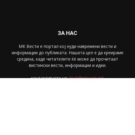
ЗА НАС
МК Вести е портал коj нуди навремени вести и
информации до публиката. Нашата цел е да креираме
средина, каде читателите ќе може да прочитаат
вистински вести, информации и идеи.
контактирајте не:
desk@mkvesti.mk
СЛЕДЕТЕ НЕ