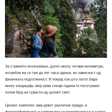
За стрмното искачување, долго околу четири километри,
потребни ви се три до пет часа одење, во зависност од
физичката подготвеност. И покрај тоа што патот бара
многу кондиција, овој храм секоја година го посетуваат
голем број на туристи од целиот свет.
Целиот комплекс има девет различни згради, а
фотографирањето и снимањето на внатрешноста е строго