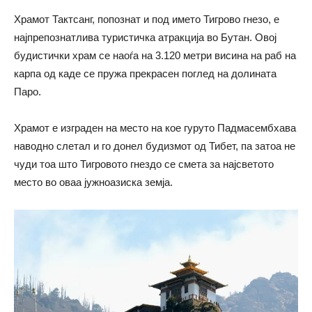
Храмот Тактсанг, попознат и под името Тигрово гнезо, е
најпрепознатлива туристичка атракција во Бутан. Овој
будистички храм се наоѓа на 3.120 метри висина на раб на
карпа од каде се пружа прекрасен поглед на долината
Паро.
Храмот е изграден на место на кое гуруто Падмасембхава
наводно слетал и го донел будизмот од Тибет, па затоа не
чуди тоа што Тигровото гнездо се смета за најсветото
место во оваа јужноазиска земја.