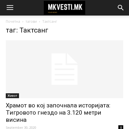
Почетна
тагови
Тактсанг
таг: Тактсанг
Живот
Храмот во кој започнала историјата:
Тигровото гнездо на 3.120 метри
висина
September 30, 2020
0