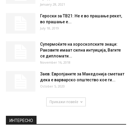
January 28, 2021
Героски за ТВ21: Не е во прашање рекет,
во прашање е...
July 18, 2019
Супермоќите на хороскопските знаци:
Раковите имаат силна интуиција, Вагите
се дипломати...
November 16, 2018
Заев: Eвропјаните за Македонија сметаат
дека е варварско општество кое ги...
October 5, 2020
Прикажи повеќе
ИНТЕРЕСНО