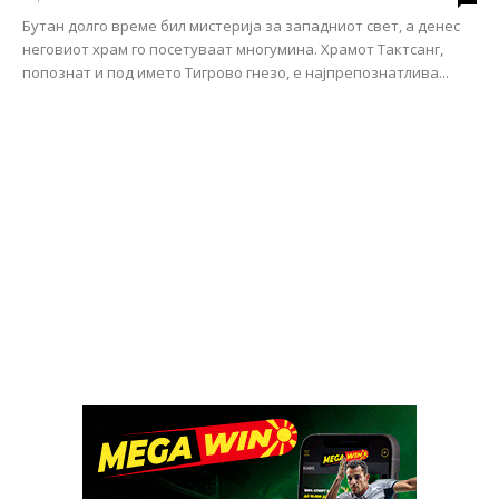
Бутан долго време бил мистерија за западниот свет, а денес
неговиот храм го посетуваат многумина. Храмот Тактсанг,
попознат и под името Тигрово гнезо, е најпрепознатлива...