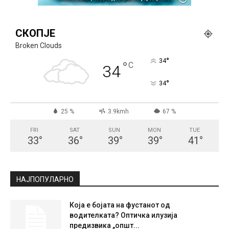
СКОПЈЕ
Broken Clouds
°
34
°
C
34
°
34
25 %
3.9kmh
67 %
FRI
SAT
SUN
MON
TUE
33
°
36
°
39
°
39
°
41
°
НАЈПОПУЛАРНО
Која е бојата на фустанот од
водителката? Оптичка илузија
предизвика „општ...