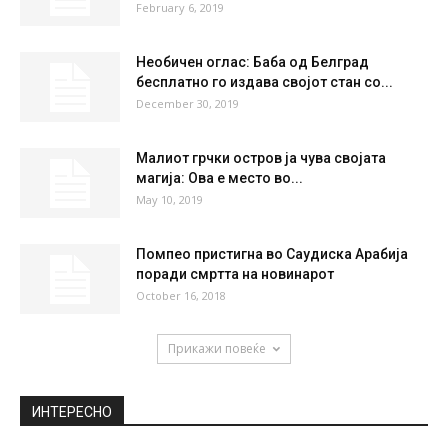
February 6, 2019
Необичен оглас: Баба од Белград
бесплатно го издава својот стан со...
December 30, 2019
Малиот грчки остров ја чува својата
магија: Ова е место во...
May 10, 2019
Помпео пристигна во Саудиска Арабија
поради смртта на новинарот
October 16, 2018
Прикажи повеќе
ИНТЕРЕСНО