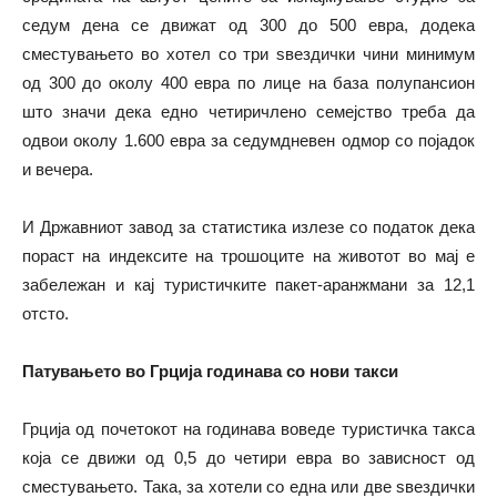
седум дена се движат од 300 до 500 евра, додека
сместувањето во хотел со три ѕвездички чини минимум
од 300 до околу 400 евра по лице на база полупансион
што значи дека едно четиричлено семејство треба да
одвои околу 1.600 евра за седумдневен одмор со појадок
и вечера.
И Државниот завод за статистика излезе со податок дека
пораст на индексите на трошоците на животот во мај е
забележан и кај туристичките пакет-аранжмани за 12,1
отсто.
Патувањето во Грција годинава со нови такси
Грција од почетокот на годинава воведе туристичка такса
која се движи од 0,5 до четири евра во зависност од
сместувањето. Така, за хотели со една или две ѕвездички