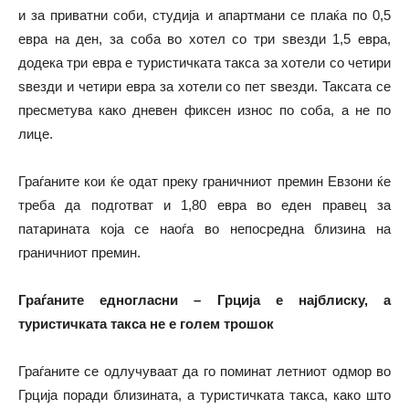
и за приватни соби, студија и апартмани се плаќа по 0,5
евра на ден, за соба во хотел со три ѕвезди 1,5 евра,
додека три евра е туристичката такса за хотели со четири
ѕвезди и четири евра за хотели со пет ѕвезди. Таксата се
пресметува како дневен фиксен износ по соба, а не по
лице.
Граѓаните кои ќе одат преку граничниот премин Евзони ќе
треба да подготват и 1,80 евра во еден правец за
патарината која се наоѓа во непосредна близина на
граничниот премин.
Граѓаните едногласни – Грција е најблиску, а
туристичката такса не е голем трошок
Граѓаните се одлучуваат да го поминат летниот одмор во
Грција поради близината, а туристичката такса, како што