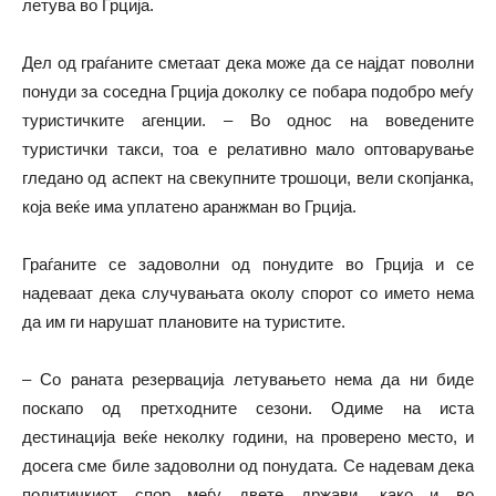
летува во Грција.
Дел од граѓаните сметаат дека може да се најдат поволни
понуди за соседна Грција доколку се побара подобро меѓу
туристичките агенции. – Во однос на воведените
туристички такси, тоа е релативно мало оптоварување
гледано од аспект на свекупните трошоци, вели скопјанка,
која веќе има уплатено аранжман во Грција.
Граѓаните се задоволни од понудите во Грција и се
надеваат дека случувањата околу спорот со името нема
да им ги нарушат плановите на туристите.
– Со раната резервација летувањето нема да ни биде
поскапо од претходните сезони. Одиме на иста
дестинација веќе неколку години, на проверено место, и
досега сме биле задоволни од понудата. Се надевам дека
политичкиот спор меѓу двете држави, како и во