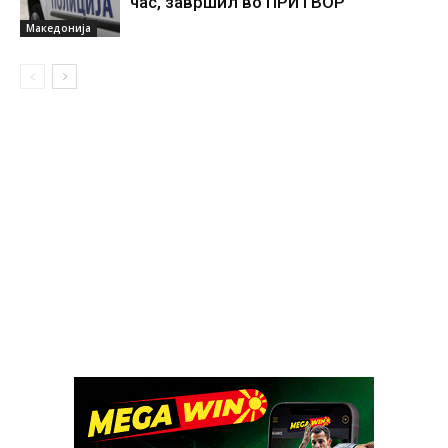
час, завршил во ПРИТВОР
Македонија