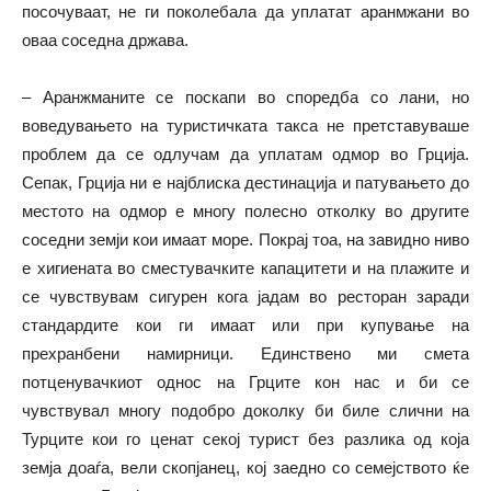
посочуваат, не ги поколебала да уплатат аранмжани во
оваа соседна држава.
– Аранжманите се поскапи во споредба со лани, но
воведувањето на туристичката такса не претставуваше
проблем да се одлучам да уплатам одмор во Грција.
Сепак, Грција ни е најблиска дестинација и патувањето до
местото на одмор е многу полесно отколку во другите
соседни земји кои имаат море. Покрај тоа, на завидно ниво
е хигиената во сместувачките капацитети и на плажите и
се чувствувам сигурен кога јадам во ресторан заради
стандардите кои ги имаат или при купување на
прехранбени намирници. Единствено ми смета
потценувачкиот однос на Грците кон нас и би се
чувствувал многу подобро доколку би биле слични на
Турците кои го ценат секој турист без разлика од која
земја доаѓа, вели скопјанец, кој заедно со семејството ќе