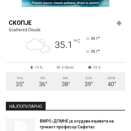
СКОПЈЕ
Scattered Clouds
°
35.1
°
C
35.1
°
35.1
19 %
6.5kmh
29 %
THU
FRI
SAT
SUN
MON
35
°
36
°
38
°
39
°
40
°
НАЈПОПУЛАРНО
ВМРО-ДПМНЕ ја осудува изјавата на
грчкиот професор Сафетас