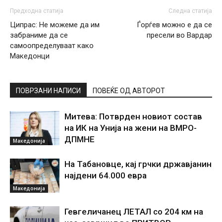
Предходна статија
Следна статија
Ципрас: Не можеме да им
Ѓорѓев можно е да се
забраниме да се
пресели во Вардар
самоопределуваат како
Македонци
ПОВРЗАНИ НАПИСИ
ПОВЕЌЕ ОД АВТОРОТ
Митева: Потврден новиот состав
на ИК на Унија на жени на ВМРО-
ДПМНЕ
Македонија
На Табановце, кај грчки државјанин
најдени 64.000 евра
Македонија
Гевгеличанец ЛЕТАЛ со 204 км на