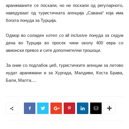
аранжманите се поскапи, но не поскапи од регуларното,
наведуваат од туристичката агенција „Савана“ која има
богата понуда за Турција.
Одмор во солиден хотел со all inclusive понуда за седум
дена во Турција во просек чини околу 400 евра со
авионски превоз и сите дополнителни трошоци.
За оние со подлабок џеб, туристичките агенции за летово
нудат аранжмани и за Хургада, Малдиви, Коста Брава,
Бали, Малта….