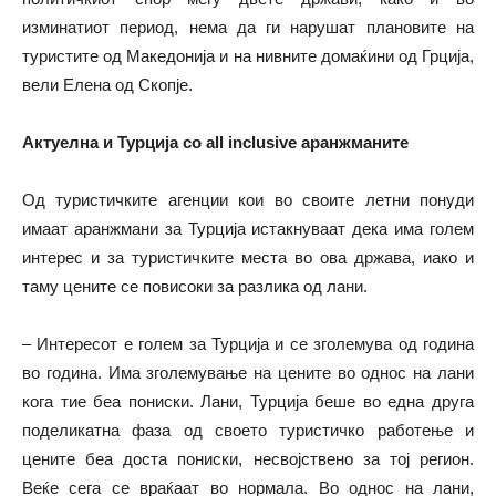
изминатиот период, нема да ги нарушат плановите на
туристите од Македонија и на нивните домаќини од Грција,
вели Елена од Скопје.
Актуелна и Турција со all inclusive аранжманите
Од туристичките агенции кои во своите летни понуди
имаат аранжмани за Турција истакнуваат дека има голем
интерес и за туристичките места во ова држава, иако и
таму цените се повисоки за разлика од лани.
– Интересот е голем за Турција и се зголемува од година
во година. Има зголемување на цените во однос на лани
кога тие беа пониски. Лани, Турција беше во една друга
поделикатна фаза од своето туристичко работење и
цените беа доста пониски, несвојствено за тој регион.
Веќе сега се враќаат во нормала. Во однос на лани,