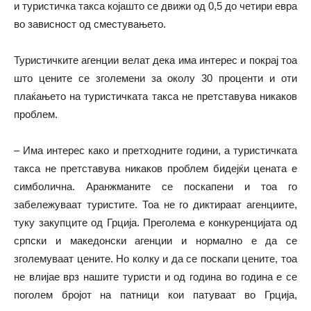
и туристичка такса којашто се движи од 0,5 до четири евра
во зависност од сместувањето.
Туристичките агенции велат дека има интерес и покрај тоа
што цените се зголемени за околу 30 проценти и оти
плаќањето на туристичката такса не претставува никаков
проблем.
– Има интерес како и претходните години, а туристичката
такса не претставува никаков проблем бидејќи цената е
симболична. Аранжманите се поскапени и тоа го
забележуваат туристите. Тоа не го диктираат агенциите,
туку закупците од Грција. Преголема е конкуренцијата од
српски и македонски агенции и нормално е да се
зголемуваат цените. Но колку и да се поскапи цените, тоа
не влијае врз нашите туристи и од година во година е се
поголем бројот на патници кои патуваат во Грција,