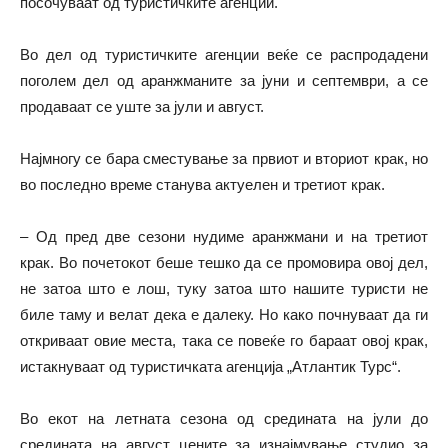
посочуваат од туристичките агенции.
Во дел од туристичките агенции веќе се распродадени
поголем дел од аранжманите за јуни и септември, а се
продаваат се уште за јули и август.
Најмногу се бара сместување за првиот и вториот крак, но
во последно време станува актуелен и третиот крак.
– Од пред две сезони нудиме аранжмани и на третиот
крак. Во почетокот беше тешко да се промовира овој дел,
не затоа што е лош, туку затоа што нашите туристи не
биле таму и велат дека е далеку. Но како почнуваат да ги
откриваат овие места, така се повеќе го бараат овој крак,
истакнуваат од туристичката агенција „Атлантик Турс“.
Во екот на летната сезона од средината на јули до
средината на август цените за изнајмување студио за