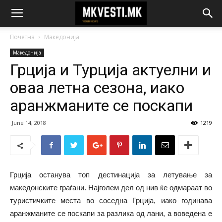
Почетна
Македонија
Македонија
Грција и Турција актуелни и
оваа летна сезона, иако
аранжманите се поскапи
June 14, 2018
1219
Грција останува топ дестинација за летување за
македонските граѓани. Најголем дел од нив ќе одмараат во
туристичките места во соседна Грција, иако годинава
аранжманите се поскапи за разлика од лани, а воведена е