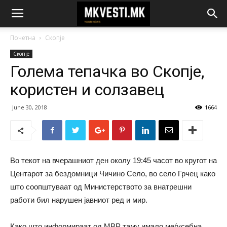
Почетна
Скопје
Скопје
Голема тепачка во Скопје,
користен и солзавец
June 30, 2018
1664
Во текот на вчерашниот ден околу 19:45 часот во кругот на
Центарот за бездомници Чичино Село, во село Грчец како
што соопштуваат од Министерството за внатрешни
работи бил нарушен јавниот ред и мир.
Како што информираат од МВР таму имало меѓусебна