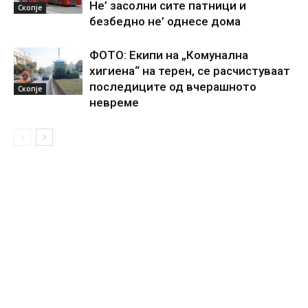
Не’ засолни сите патници и
Скопје
безбедно не’ однесе дома
ФОТО: Екипи на „Комунална
хигиена“ на терен, се расчистуваат
последиците од вчерашното
Скопје
невреме