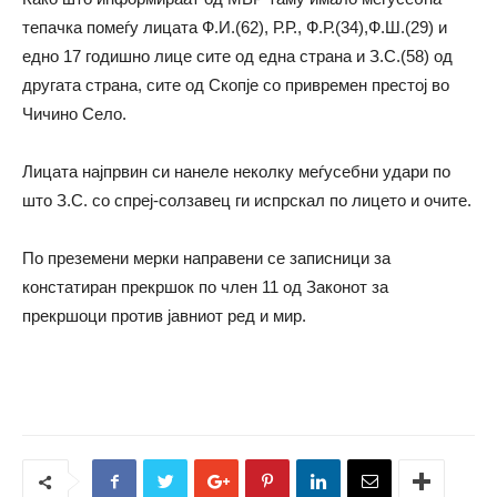
тепачка помеѓу лицата Ф.И.(62), Р.Р., Ф.Р.(34),Ф.Ш.(29) и
едно 17 годишно лице сите од една страна и З.С.(58) од
другата страна, сите од Скопје со привремен престој во
Чичино Село.
Лицата најпрвин си нанеле неколку меѓусебни удари по
што З.С. со спреј-солзавец ги испрскал по лицето и очите.
По преземени мерки направени се записници за
констатиран прекршок по член 11 од Законот за
прекршоци против јавниот ред и мир.