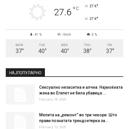
СКОПЈЕ
Clear Sky
°
27.6
°
C
27.6
°
27.6
41 %
1kmh
0 %
MON
TUE
WED
THU
FRI
37
°
40
°
40
°
38
°
37
°