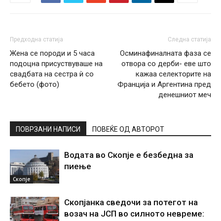
Предходна статија
Следна статија
Жена се породи и 5 часа
Осминафиналната фаза се
подоцна присуствуваше на
отвора со дерби- еве што
свадбата на сестра ѝ со
кажаа селекторите на
бебето (фото)
Франција и Аргентина пред
денешниот меч
ПОВРЗАНИ НАПИСИ
ПОВЕЌЕ ОД АВТОРОТ
Водата во Скопје е безбедна за
пиење
Скопје
Скопјанка сведочи за потегот на
возач на ЈСП во силното невреме: