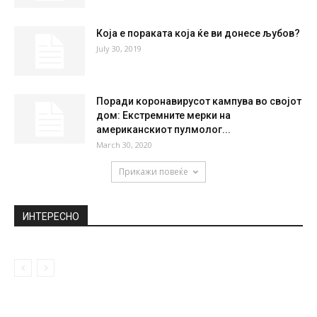
НАЈПОПУЛАРНО
Сексуално незаситна и алчна: Најмоќната
жена во Египет не била убавица:...
February 18, 2020
Мелита на „ремонт“ во три чекори: Што
прави познатата трендсетерка за...
February 12, 2020
Која е пораката која ќе ви донесе љубов?
July 30, 2019
Поради коронавирусот кампува во својот
дом: Екстремните мерки на
американскиот пулмолог...
March 30, 2020