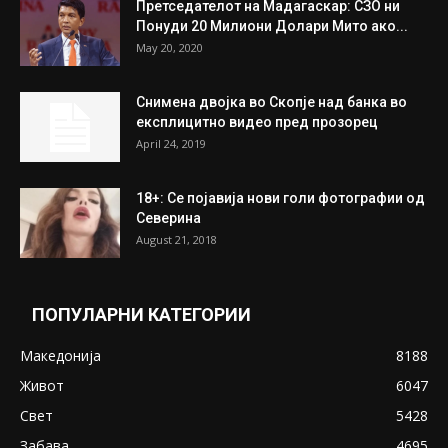
Унија на жени на...
July 31, 2026
На Табановце, кај грчки државјанин
најдени 64.000 евра
July 31, 2026
ПОПУЛАРНИ ОБЈАВИ
Претседателот на Мадагаскар: СЗО ни
Понуди 20 Милиони Долари Мито ако...
May 20, 2020
Снимена двојка во Скопје над банка во
експлицитно видео пред прозорец
April 24, 2019
18+: Се појавија нови голи фотографии од