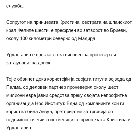
служба.
Сопругот на принцезата Кристина, сестрата на шпанскиот
крал Фелипе шести, е префрлен во затворот во Бриеви,
околу 100 километри северно од Мадирд.
Урдангарин е прогласен за виновен за проневера и
затајување на данок.
Тој е обвинет дека користејќи ја својата титула војвода од
Палма, со деловен партнер проневерил околу шест
милиони евра јавни средства преку својата непрофитна
организација Нос Институт. Една од компаниите кои ги
користел била Аизун, претпријатие за трговија со
недвижности, чии сопственици се принцезата Кристина и
Урдангарин.