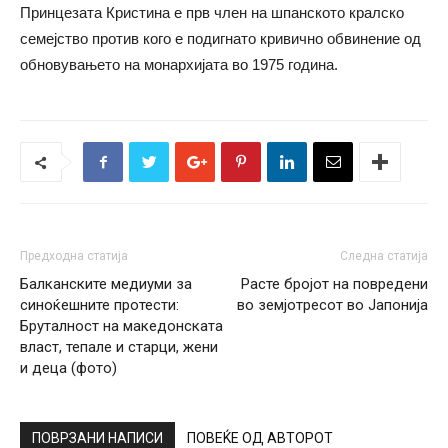
Принцезата Кристина е прв член на шпанското кралско
семејство против кого е подигнато кривично обвинение од
обновувањето на монархијата во 1975 година.
Предходна статија
Следна статија
Балканските медиуми за
Расте бројот на повредени
синоќешните протести:
во земјотресот во Јапонија
Бруталност на македонската
власт, тепале и старци, жени
и деца (фото)
ПОВРЗАНИ НАПИСИ
ПОВЕЌЕ ОД АВТОРОТ