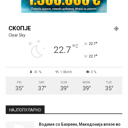
СКОПЈЕ
Clear Sky
°
22.7
°
C
22.7
°
22.7
41 %
1.8kmh
0 %
FRI
SAT
SUN
MON
TUE
35
°
37
°
39
°
39
°
35
°
НАЈПОПУЛАРНО
Водиме со Бахреин, Македонија влезе во