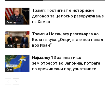
Трамп: Постигнат е историски
договор за целосно разоружување
на Хамас
Свет
Трамп и Нетанјаху разговараа во
Белата куќа: „Опцијата е нов напад
врз Иран“
Свет
Најмалку 13 загинати во
земјотресот во Јапонија, потрага
по преживеани под урнатините
Свет