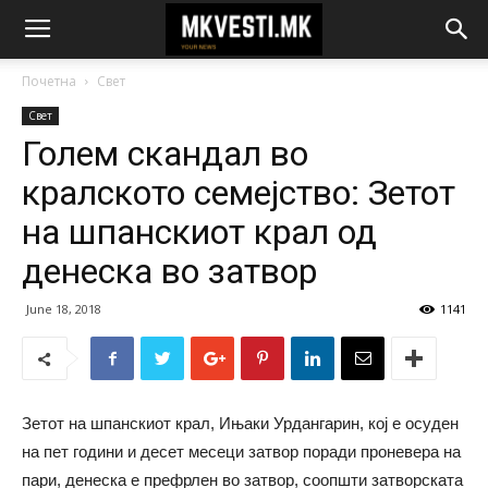
Почетна
Свет
Свет
Голем скандал во
кралското семејство: Зетот
на шпанскиот крал од
денеска во затвор
June 18, 2018
1141
Зетот на шпанскиот крал, Ињаки Урдангарин, кој е осуден
на пет години и десет месеци затвор поради проневера на
пари, денеска е префрлен во затвор, соопшти затворската