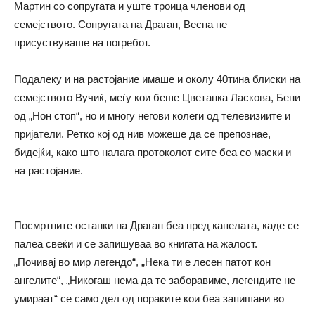
Мартин со сопругата и уште троица членови од
семејството. Сопругата на Драган, Весна не
присуствуваше на погребот.
Подалеку и на растојание имаше и околу 40тина блиски на
семејството Вучиќ, меѓу кои беше Цветанка Ласкова, Бени
од „Нон стоп“, но и многу негови колеги од телевизиите и
пријатели. Ретко кој од нив можеше да се препознае,
бидејќи, како што налага протоколот сите беа со маски и
на растојание.
Посмртните останки на Драган беа пред капелата, каде се
палеа свеќи и се запишуваа во книгата на жалост.
„Почивај во мир легендо“, „Нека ти е лесен патот кон
ангелите“, „Никогаш нема да те заборавиме, легендите не
умираат“ се само дел од пораките кои беа запишани во