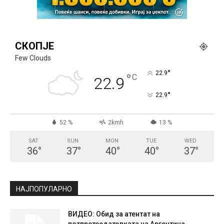
СКОПЈЕ
Few Clouds
°
22.9
°
C
22.9
°
22.9