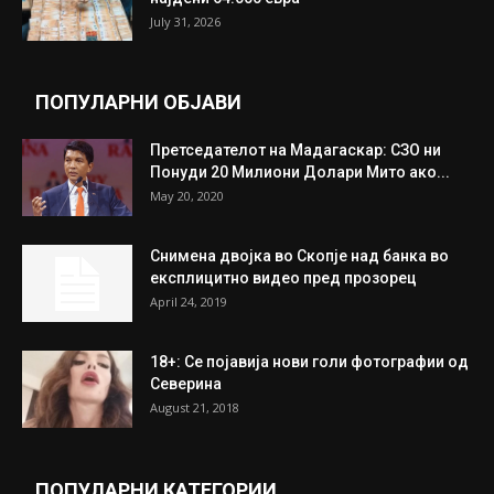
Трамп: Постигнат е историски договор за
целосно разоружување на Хамас
July 31, 2026
Митева: Потврден новиот состав на ИК на
Унија на жени на...
July 31, 2026
На Табановце, кај грчки државјанин
најдени 64.000 евра
July 31, 2026
ПОПУЛАРНИ ОБЈАВИ
Претседателот на Мадагаскар: СЗО ни
Понуди 20 Милиони Долари Мито ако...
May 20, 2020