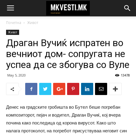
Почетна
Живот
Живот
Драган Вучиќ испратен во
вечниот дом- сопругата не
успеа да се збогува со Вуле
May 5, 2020
13478
Денес на градските гробишта во Бутел беше погребан
композиторот, пејач и водител, Драган Вучиќ, кој вчера
почина како последица од корона вирусот. Како што
налага протоколот, на погребот присуствуваа неговит син