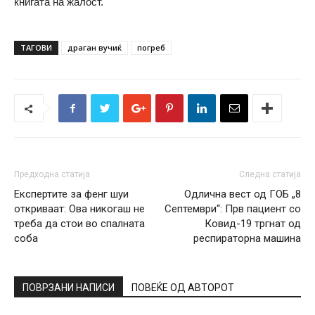
книгата на жалост.
ТАГОВИ
драган вучиќ
погреб
Предходна статија
Следна статија
Експертите за фенг шуи
Одлична вест од ГОБ „8
откриваат: Ова никогаш не
Септември“: Прв пациент со
треба да стои во спалната
Ковид-19 тргнат од
соба
респираторна машина
ПОВРЗАНИ НАПИСИ
ПОВЕЌЕ ОД АВТОРОТ