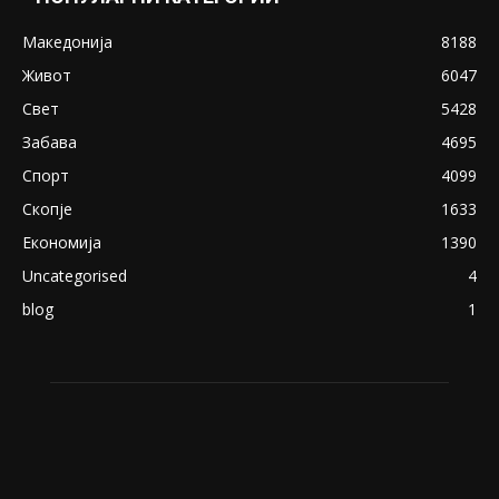
Снимена двојка во Скопје над банка во
експлицитно видео пред прозорец
April 24, 2019
18+: Се појавија нови голи фотографии од
Северина
August 21, 2018
ПОПУЛАРНИ КАТЕГОРИИ
Македонија
8188
Живот
6047
Свет
5428
Забава
4695
Спорт
4099
Скопје
1633