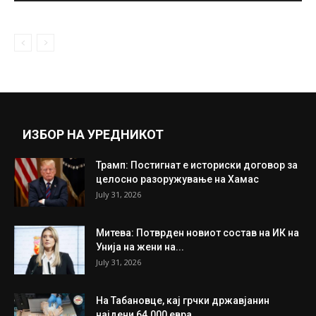
September 17, 2019
Француски пронаоѓач се претвори во
човечки автомобил и се движеше
неверојатни...
March 11, 2020
Прикажи повеќе
ИНТЕРЕСНО
ИЗБОР НА УРЕДНИКОТ