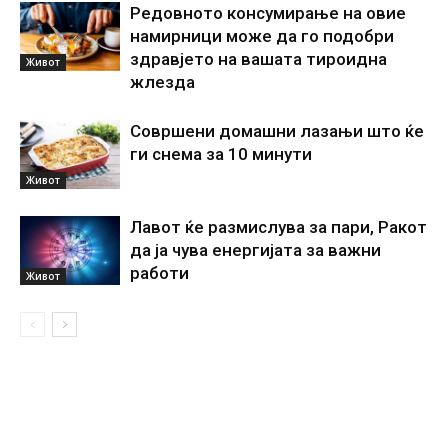
Редовното консумирање на овие
намирници може да го подобри
здравјето на вашата тироидна
Живот
жлезда
Совршени домашни лазањи што ќе
ги снема за 10 минути
Живот
Лавот ќе размислува за пари, Ракот
да ја чува енергијата за важни
работи
Живот