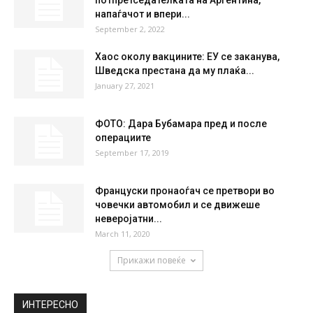
52 %
2kmh
13 %
SAT
SUN
MON
TUE
WED
36
°
37
°
40
°
40
°
37
°
НАЈПОПУЛАРНО
ВИДЕО: Обид за атентат на
потпретседателката на Аргентина,
напаѓачот и впери...
September 2, 2022
Хаос околу вакцините: ЕУ се заканува,
Шведска престана да му плаќа...
January 27, 2021
ФОТО: Дара Бубамара пред и после
операциите