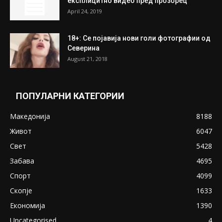
July 31, 2026
ПОПУЛАРНИ ОБЈАВИ
Претседателот на Мадагаскар: СЗО ни
Понуди 20 Милиони Долари Мито ако...
May 20, 2020
Снимена двојка во Скопје над банка во
експлицитно видео пред прозорец
April 24, 2019
18+: Се појавија нови голи фотографии од
Северина
August 21, 2018
ПОПУЛАРНИ КАТЕГОРИИ