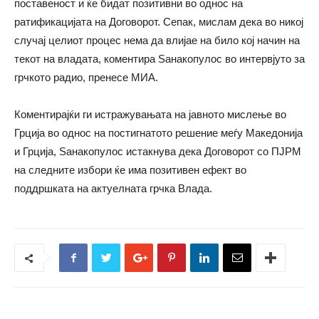
поставеност и ќе бидат позитивни во однос на
ратификацијата на Договорот. Сепак, мислам дека во никој
случај целиот процес нема да влијае на било кој начин на
текот на владата, коментира Ѕанакопулос во интервјуто за
грчкото радио, пренесе МИА.
Коментирајќи ги истражувањата на јавното мислење во
Грција во однос на постигнатото решение меѓу Македонија
и Грција, Ѕанакопулос истакнува дека Договорот со ПЈРМ
на следните избори ќе има позитивен ефект во
поддршката на актуелната грчка Влада.