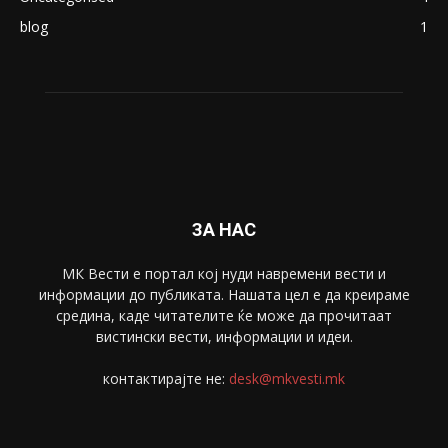
Македонија
8188
Живот
6047
Свет
5428
Забава
4695
Спорт
4099
Скопје
1633
Економија
1390
Uncategorised
4
blog
1