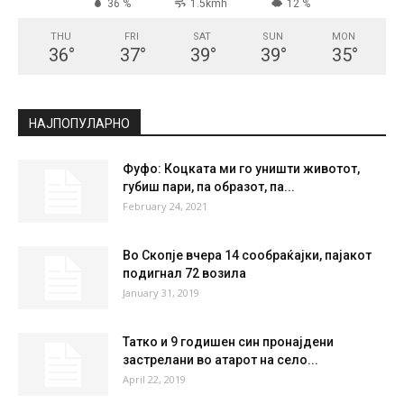
СКОПЈЕ
Few Clouds
°
21.7
°
C
21.7
°
21.7
36 %
1.5kmh
12 %
THU
FRI
SAT
SUN
MON
36
°
37
°
39
°
39
°
35
°
НАЈПОПУЛАРНО
Фуфо: Коцката ми го уништи животот,
губиш пари, па образот, па...