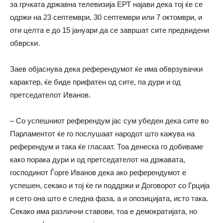
за грчката државна телевизија ЕРТ најави дека тој ќе се
одржи на 23 септември, 30 септември или 7 октомври, и
оти целта е до 15 јануари да се завршат сите предвидени
обврски.
Заев објаснува дека референдумот ќе има обврзувачки
карактер, ќе биде прифатен од сите, па дури и од
претседателот Иванов.
– Со успешниот референдум јас сум убеден дека сите во
Парламентот ќе го послушаат народот што кажува на
референдум и така ќе гласаат. Тоа денеска го добиваме
како порака дури и од претседателот на државата,
господинот Ѓорге Иванов дека ако референдумот е
успешен, секако и тој ќе ги поддржи и Договорот со Грција
и сето она што е следна фаза, а и опозицијата, исто така.
Секако има различни ставови, тоа е демократијата, но