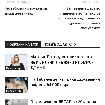
Предходна статија
Следна статија
Нестабилно со врнежи од
Заглавените деца во
дожд цел викенд
пештерата во Тајланд се
уште не се подготвени за
нуркање, оценуваат
спасувачите
ПОВРЗАНИ НАПИСИ
ПОВЕЌЕ ОД АВТОРОТ
Митева: Потврден новиот состав
на ИК на Унија на жени на ВМРО-
ДПМНЕ
Македонија
На Табановце, кај грчки државјанин
најдени 64.000 евра
Македонија
Гевгеличанец ЛЕТАЛ со 204 км на