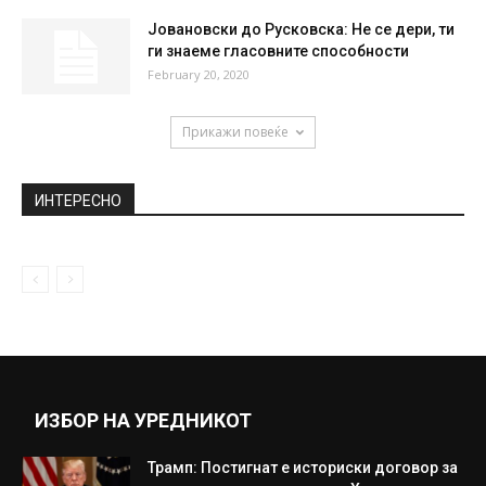
February 24, 2021
Во Скопје вчера 14 сообраќајки, пајакот
подигнал 72 возила
January 31, 2019
Татко и 9 годишен син пронајдени
застрелани во атарот на село...
April 22, 2019
Јовановски до Русковска: Не се дери, ти
ги знаеме гласовните способности
February 20, 2020
Прикажи повеќе
ИНТЕРЕСНО