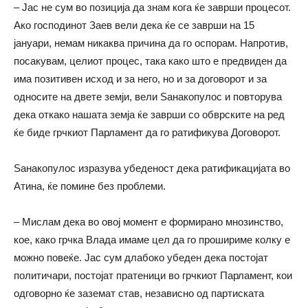
– Јас не сум во позиција да знам кога ќе заврши процесот.
Ако господинот Заев вели дека ќе се заврши на 15
јануари, немам никаква причина да го оспорам. Напротив,
посакувам, целиот процес, така како што е предвиден да
има позитивен исход и за него, но и за договорот и за
односите на двете земји, вели Ѕанакопулос и повторува
дека откако нашата земја ќе заврши со обврските на ред
ќе биде грчкиот Парламент да го ратификува Договорот.
Ѕанакопулос изразува убеденост дека ратификацијата во
Атина, ќе помине без проблеми.
– Мислам дека во овој момент е формирано мнозинство,
кое, како грчка Влада имаме цел да го прошириме колку е
можно повеќе. Јас сум длабоко убеден дека постојат
политичари, постојат пратеници во грчкиот Парламент, кои
одговорно ќе заземат став, независно од партиската