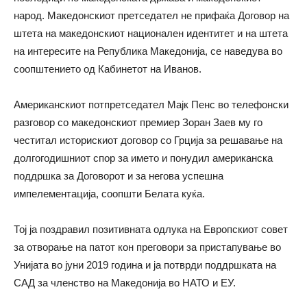
народ. Македонскиот претседател не прифаќа Договор на
штета на македонскиот национален идентитет и на штета
на интересите на Република Македонија, се наведува во
соопштението од Кабинетот на Иванов.
Американскиот потпретседател Mајк Пенс во телефонски
разговор со македонскиот премиер Зоран Заев му го
честитал историскиот договор со Грција за решавање на
долгогодишниот спор за името и понудил американска
поддршка за Договорот и за негова успешна
импелементација, соопшти Белата куќа.
Тој ја поздравил позитивната одлука на Европскиот совет
за отворање на патот кон преговори за пристапување во
Унијата во јуни 2019 година и ја потврди поддршката на
САД за членство на Македонија во НАТО и ЕУ.