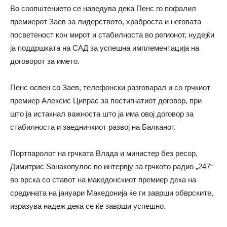
Во соопштението се наведува дека Пенс го пофалил
премиерот Заев за лидерството, храброста и неговата
посветеност кон мирот и стабилноста во регионот, нудејќи
ја поддршката на САД за успешна имплементација на
договорот за името.
Пенс освен со Заев, телефонски разговарал и со грчкиот
премиер Алексис Ципрас за постигнатиот договор, при
што ја истакнал важноста што ја има овој договор за
стабилноста и заедничкиот развој на Балканот.
Портпаролот на грчката Влада и министер без ресор,
Димитрис Ѕанакопулос во интервју за грчкото радио „247“
во врска со ставот на македонскиот премиер дека на
средината на јануари Македонија ќе ги заврши обврските,
изразува надеж дека сe ќе заврши успешно.