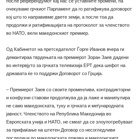
после референдумот кај нас се уставните промени, па
очекуваме грчкиот Парламент да го ратификува договорот
кој што го направивме двете земји, а после тоа да
продолжи и ратификацијата на протоколот за членството
во НАТО, вели македонскиот премиер.
Од Кабинетот на претседателот Ѓорге Иванов вчера ги
демантираа тврдењата на премиерот Зоран Заев дадени
во интервјуто за грчката телевизија ЕРТ дека шефот на
државата ќе го поддржи Договорот со Грција.
– Премиерот Заев со своите променливи, контрадикторни
и конфузни ставови продолжува да ја лаже и манипулира
не само македонската, туку и грчката и меѓународната
јавност. Членството на Република Македонија во
Европската унија и НАТО, не смеат да се злоупотребуваат
за прифаќање на штетен Договор со несогледливи
последици по македонската држава и македонскиот