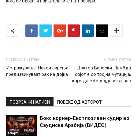
кога се бројат и пријателските натпревари.
Предходна статија
Следна статија
Истражување: Некои сирења
Доктор Балоски: Ламбда
предизвикуваат рак на дојка
сојот е со тројна мутација,
кај и да е ќе дојде и кај нас
ПОВРЗАНИ НАПИСИ
ПОВЕЌЕ ОД АВТОРОТ
Бокс корнер-Експлозивен судир во
Саудиска Арабија (ВИДЕО)
Спорт