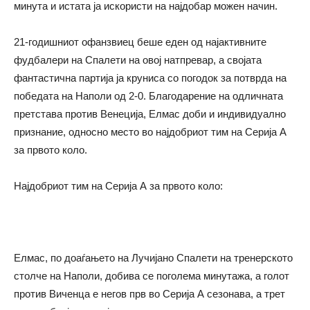
минута и истата ја искористи на најдобар можен начин.
21-годишниот офанзвиец беше еден од најактивните
фудбалери на Спалети на овој натпревар, а својата
фантастична партија ја круниса со погодок за потврда на
победата на Наполи од 2-0. Благодарение на одличната
претстава против Венеција, Елмас доби и индивидуално
признание, односно место во најдобриот тим на Серија А
за првото коло.
Најдобриот тим на Серија А за првото коло:
Елмас, по доаѓањето на Лучијано Спалети на тренерското
столче на Наполи, добива се поголема минутажа, a голот
против Виченца е негов прв во Серија А сезонава, а трет