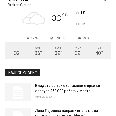
Broken Clouds
°
33
°
C
33
°
33
27 %
5.3kmh
59 %
FRI
SAT
SUN
MON
TUE
32
°
36
°
39
°
39
°
40
°
НАЈПОПУЛАРНО
Владата со три економски мерки ќе
спасува 250 000 работни места...
April 2, 2020
Лина Пејовска направи впечатлива
промена на изгледот (фото)