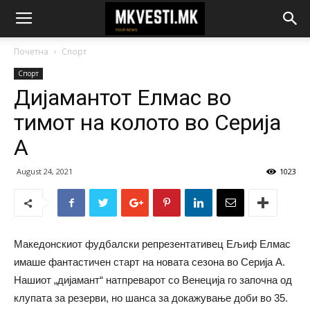
Почетна
Спорт
Спорт
Дијамантот Елмас во
тимот на колото во Серија
А
August 24, 2021
1023
Македонскиот фудбалски репрезентативец Ељиф Елмас
имаше фантастичен старт на новата сезона во Серија А.
Нашиот „дијамант“ натпреварот со Венеција го започна од
клупата за резерви, но шанса за докажување доби во 35.