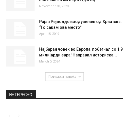
November 18, 2020
Рајан Рејнолдс воодушевен од Хрватска:
“Го сакам ова место”
April 15, 2019
Најбаран човек во Европа, побегнал со 1,9
милијарди евра! Направил историска...
March 5, 2024
Прикажи повеќе
ИНТЕРЕСНО