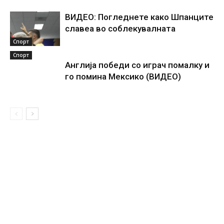
ВИДЕО: Погледнете како Шпанците
славеа во соблекувалната
Спорт
Спорт
Англија победи со играч помалку и
го помина Мексико (ВИДЕО)