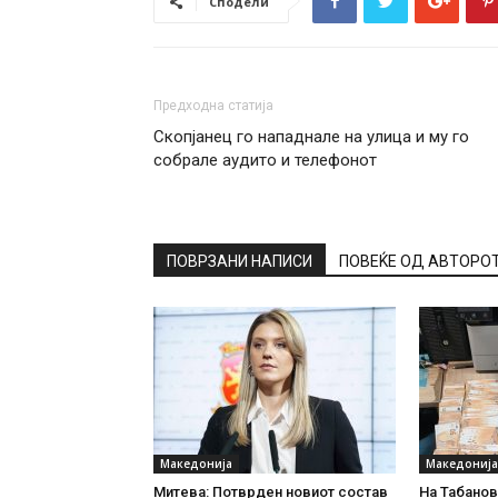
Сподели
Предходна статија
Скопјанец го нападнале на улица и му го
собрале аудито и телефонот
ПОВРЗАНИ НАПИСИ
ПОВЕЌЕ ОД АВТОРО
Македонија
Македонија
Митева: Потврден новиот состав
На Табановц