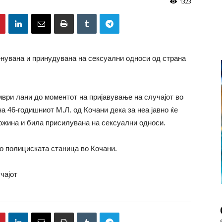
1323
нувана и принудувана на сексуални односи од страна
мври лани до моментот на пријавување на случајот во
а 46-годишниот М.Л. од Кочани дека за неа јавно ќе
ржина и била присилувана на сексуални односи.
во полициската станица во Кочани.
чајот