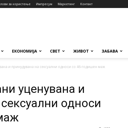
слови за користење
Импресум
Маркетинг
Контакт
ЕКОНОМИЈА
СВЕТ
ЖИВОТ
ЗАБАВА
увана и принудувана на сексуални односи со 46-годишен маж
ани уценувана и
 сексуални односи
маж