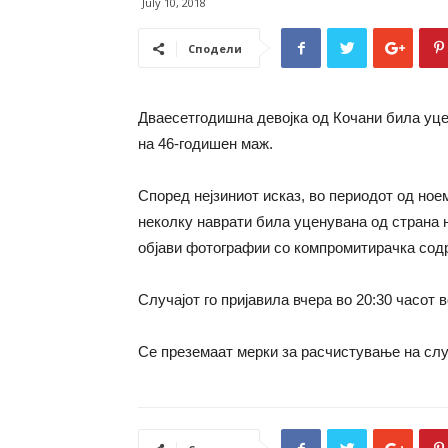
July 10, 2018
Сподели
Дваесетгодишна девојка од Кочани била уце
на 46-годишен маж.
Според нејзиниот исказ, во периодот од ное
неколку наврати била уценувана од страна н
објави фотографии со компромитирачка сод
Случајот го пријавила вчера во 20:30 часот 
Се преземаат мерки за расчистување на слу