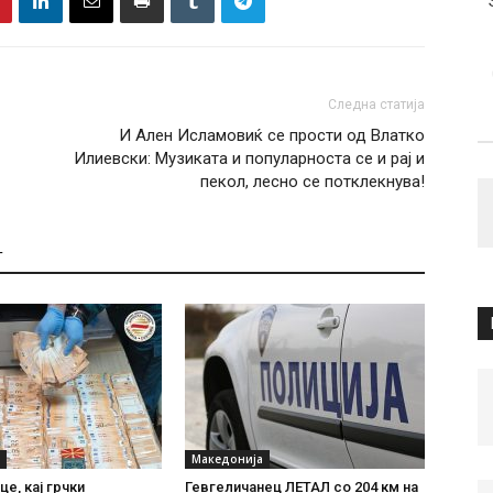
Следна статија
И Ален Исламовиќ се прости од Влатко
Илиевски: Музиката и популарноста се и рај и
пекол, лесно се потклекнува!
Т
Македонија
е, кај грчки
Гевгеличанец ЛЕТАЛ со 204 км на