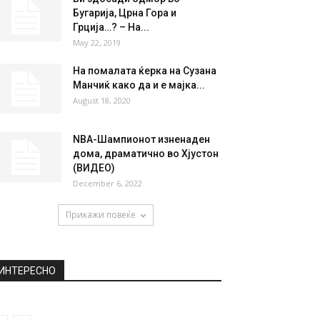
НАЈПОПУЛАРНО
Синот на ерменскиот премиер
оди во војна! Мајка му го
испратила...
October 2, 2020
Ви здосади одмор во
Бугарија, Црна Гора и
Грција…? – На...
May 22, 2019
На помалата ќерка на Сузана
Манчиќ како да и е мајка...
August 18, 2020
NBA-Шампионот изненаден