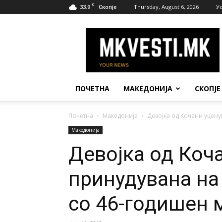
C
33.9
Thursday, August 6, 2026
У
Скопје
МК
Вести
ПОЧЕТНА
МАКЕДОНИЈА
СКОПЈЕ
Почетна
Македонија
Девојка од Кочани уцен
Македонија
Девојка од Коч
принудувана на
со 46-годишен 