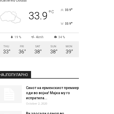
СКОПЈЕ
Scattered Clouds
°
33.9
°
C
33.9
°
33.9
19 %
4kmh
34 %
THU
FRI
SAT
SUN
MON
33
°
36
°
38
°
38
°
39
°