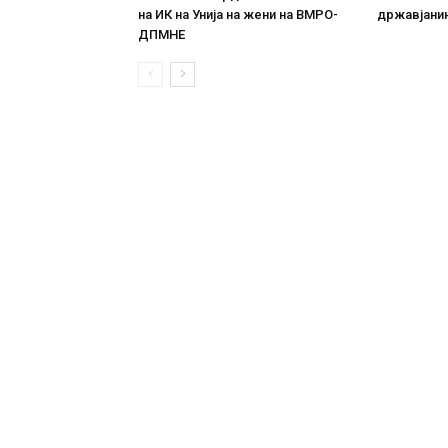
на ИК на Унија на жени на ВМРО-
државјанин
ДПМНЕ