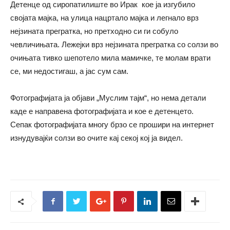
Детенце од сиропатилиште во Ирак кое ја изгубило
својата мајка, на улица нацртало мајка и легнало врз
нејзината прегратка, но претходно си ги собуло
чевличињата. Лежејки врз нејзината прегратка со солзи во
очињата тивко шепотело мила мамичке, те молам врати
се, ми недостигаш, а јас сум сам.
Фотографијата ја објави „Муслим тајм“, но нема детали
каде е направена фотографијата и кое е детенцето.
Сепак фотографијата многу брзо се прошири на интернет
изнудувајќи солзи во очите кај секој кој ја видел.