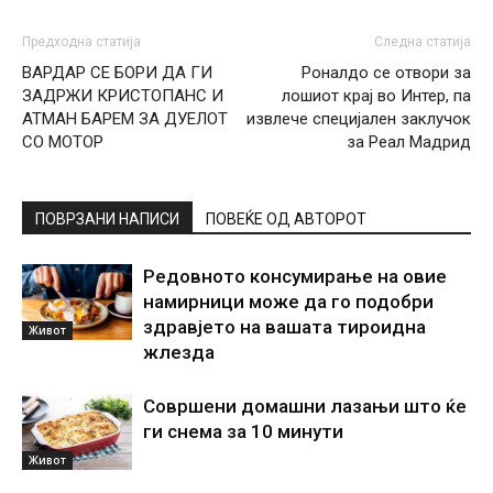
Предходна статија
Следна статија
ВАРДАР СЕ БОРИ ДА ГИ
Роналдо се отвори за
ЗАДРЖИ КРИСТОПАНС И
лошиот крај во Интер, па
АТМАН БАРЕМ ЗА ДУЕЛОТ
извлече специјален заклучок
СО МОТОР
за Реал Мадрид
ПОВРЗАНИ НАПИСИ
ПОВЕЌЕ ОД АВТОРОТ
Редовното консумирање на овие
намирници може да го подобри
здравјето на вашата тироидна
Живот
жлезда
Совршени домашни лазањи што ќе
ги снема за 10 минути
Живот