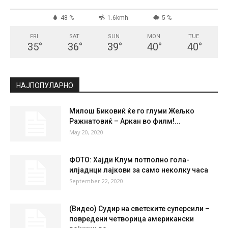
СКОПЈЕ
Clear Sky
°
21.3
°
C
21.3
°
21.3
48 %
1.6kmh
5 %
FRI
SAT
SUN
MON
TUE
35
°
36
°
39
°
40
°
40
°
НАЈПОПУЛАРНО