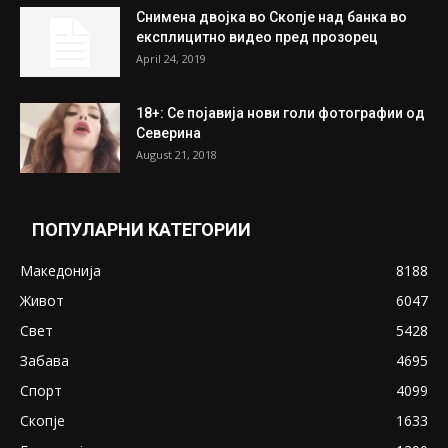
најдени 64.000 евра
July 31, 2026
ПОПУЛАРНИ ОБЈАВИ
Претседателот на Мадагаскар: СЗО ни
Понуди 20 Милиони Долари Мито ако...
May 20, 2020
Снимена двојка во Скопје над банка во
експлицитно видео пред прозорец
April 24, 2019
18+: Се појавија нови голи фотографии од
Северина
August 21, 2018