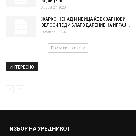
Милош Биковиќ ќе го глуми Жељко
Ражнатовиќ – Аркан во филм!...
May 20, 2020
ФОТО: Хајди Клум потполно гола-
илјаднци лајкови за само неколку часа
September 22, 2020
(Видео) Судир на светските суперсили –
повредени четворица американски
војници во...
August 27, 2020
ЖАРКО, НЕНАД И ИВИЦА ЌЕ ВОЗАТ НОВИ
ВЕЛОСИПЕДИ БЛАГОДАРЕНИЕ НА ИГРАЈ...
October 13, 2021
Прикажи повеќе