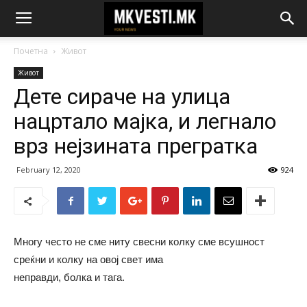
Почетна
Живот
Живот
Дете сираче на улица
нацртало мајка, и легнало
врз нејзината прегратка
February 12, 2020
924
Многу често не сме ниту свесни колку сме всушност
среќни и колку на овој свет има
неправди, болка и тага.