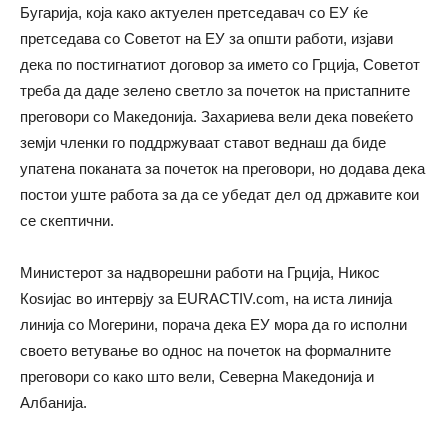
Бугарија, која како актуелен претседавач со ЕУ ќе
претседава со Советот на ЕУ за општи работи, изјави
дека по постигнатиот договор за името со Грција, Советот
треба да даде зелено светло за почеток на пристапните
преговори со Македонија. Захариева вели дека повеќето
земји членки го поддржуваат ставот веднаш да биде
упатена поканата за почеток на преговори, но додава дека
постои уште работа за да се убедат дел од државите кои
се скептични.
Министерот за надворешни работи на Грција, Никос
Коѕијас во интервју за EURACTIV.com, на иста линија
линија со Могерини, порача дека ЕУ мора да го исполни
своето ветување во однос на
почеток на формалните
преговори со како што вели, Северна Македонија и
Албанија.