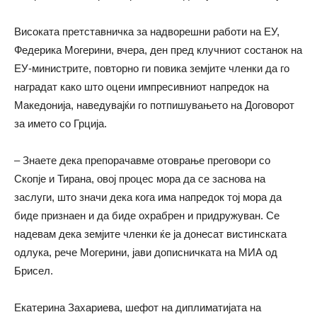
Високата претставничка за надворешни работи на ЕУ,
Федерика Могерини, вчера, ден пред клучниот состанок на
ЕУ-министрите, повторно ги повика земјите членки да го
наградат како што оцени импресивниот напредок на
Македонија, наведувајќи го потпишувањето на Договорот
за името со Грција.
– Знаете дека препорачавме отоврање преговори со
Скопје и Тирана, овој процес мора да се заснова на
заслуги, што значи дека кога има напредок тој мора да
биде признаен и да биде охрабрен и придружуван. Се
надевам дека земјите членки ќе ја донесат вистинската
одлука, рече Могерини, јави дописничката на МИА од
Брисел.
Екатерина Захариева, шефот на диплиматијата на