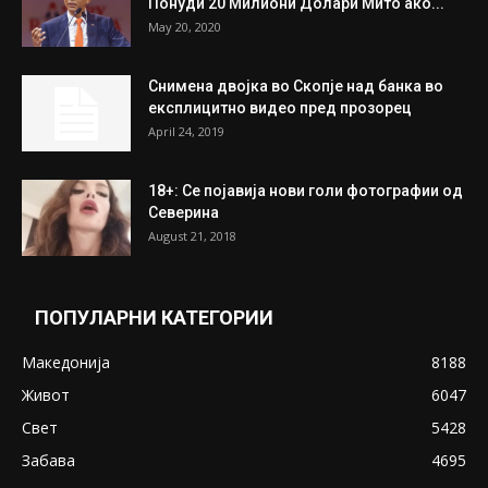
July 31, 2026
На Табановце, кај грчки државјанин
најдени 64.000 евра
July 31, 2026
ПОПУЛАРНИ ОБЈАВИ
Претседателот на Мадагаскар: СЗО ни
Понуди 20 Милиони Долари Мито ако...
May 20, 2020
Снимена двојка во Скопје над банка во
експлицитно видео пред прозорец
April 24, 2019
18+: Се појавија нови голи фотографии од
Северина