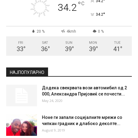
СКОПЈЕ
Clear Sky
°
34.2
°
C
34.2
°
34.2
20 %
4kmh
0 %
FRI
SAT
SUN
MON
TUE
33
°
36
°
39
°
39
°
41
°