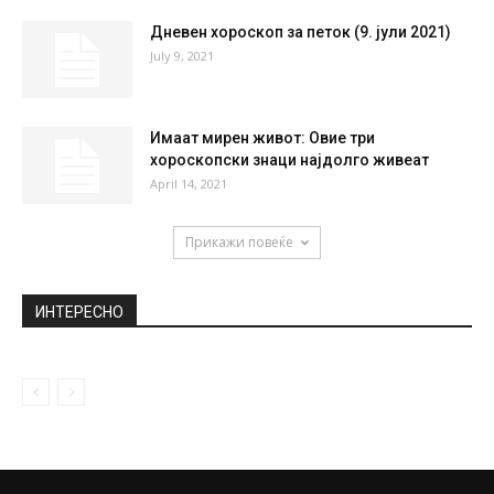
НАЈПОПУЛАРНО
Додека свекрвата вози автомибил од 2
000, Александра Пријовиќ се почести...
May 24, 2020
Ноне ги запали социјалните мрежи со
чипкан градник и длабоко деколте...
August 9, 2019
Дневен хороскоп за петок (9. јули 2021)
July 9, 2021
Имаат мирен живот: Овие три
хороскопски знаци најдолго живеат
April 14, 2021