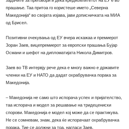
задачите за преговори и дека кредибилитетот на ЕУ е во
прашање. Таа притоа го користеше името „Северна
Македонија“ во својата изјава, јави дописничката на МИА
oд Брисел.
Позитивни очекувања од ЕУ вчера искажаа и премиерот
Зоран Заев, вицепремиерот за европски прашања Бујар
Османи и шефот на дипломатијата Никола Димитров.
Заев во ТВ интервју рече дека е многу важно е државите
членки на ЕУ и НАТО да дадат охрабрувачка порака за
Македонија.
– Македонија не само што испорача успех и пријателство,
таа испорача и модел за решавање на тридецениски
спорови. Македонија е модел кој може да се практикува.
Не се сомневам, знам, дека ќе испорачаат охрабрувачка
порака. Тие се должни за тоа, нагласи Заев.