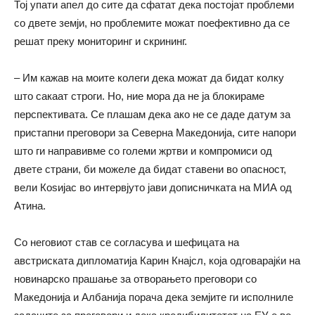
Тој упати апел до сите да сфатат дека постојат проблеми
со двете земји, но проблемите можат поефективно да се
решат преку мониторинг и скрининг.
– Им кажав на моите колеги дека можат да бидат колку
што сакаат строги. Но, ние мора да не ја блокираме
перспективата. Се плашам дека ако не се даде датум за
пристапни преговори за Северна Македонија, сите напори
што ги направивме со големи жртви и компромиси од
двете страни, би можеле да бидат ставени во опасност,
вели Коѕијас во интервјуто јави дописничката на МИА од
Атина.
Со неговиот став се согласува и шефицата на
австриската дипломатија Карин Кнајсл, која одговарајќи на
новинарско прашање за отворањето преговори со
Македонија и Албанија порача дека земјите ги исполниле