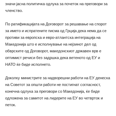
значи јасна политичка одлука за почеток на преговори за
членство.
По ратификацијата на Договорот за решавање на спорот
за името и испратените писма од Грција дека нема да се
противи за европска и евро-атлантска интеграција на
Македонија што е исполнување на нејзинот дел од
обврските од Договорот, македонскиот државен врв е
оптимист речиси без задршка дека ветеното од ЕУ и
НАТО ќе биде исполнето.
Доколку министрите за надворешни работи на ЕУ денеска
на Советот за општи работи не постигнат согласност,
конечна одлука за преговори со Македонија, ќе биде
одложена за самитот на лидерите на ЕУ во четврток и
петок.