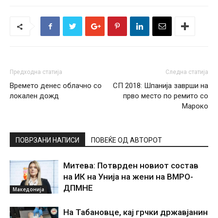
Предходна статија
Следна статија
Времето денес облачно со
СП 2018: Шпанија заврши на
локален дожд
прво место по ремито со
Мароко
ПОВРЗАНИ НАПИСИ
ПОВЕЌЕ ОД АВТОРОТ
Митева: Потврден новиот состав
на ИК на Унија на жени на ВМРО-
ДПМНЕ
Македонија
На Табановце, кај грчки државјанин