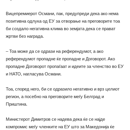
Вицепремиерот Османи, пак, предупреди дека ако нема
позитивна одлука од ЕУ за отворање на преговорите тоа
би создало негативна клима во земјата дека се прават
жртви без награда.
– Тоа може да се одрази на референдумот, а ако
референдумот пропадне ќе пропадне и Договорот. Ако
пропадне Договорот пропаѓаат и идеите за членство во ЕУ
и НАТО, нагласува Османи.
Тоа, според него, би се одразило негативно и врз целиот
регион, а посебно на преговорите меѓу Белград и
Приштина.
Министерот Димитров се надева дека ќе се најде
компромис меѓу членките на ЕУ што за Македонија ќе