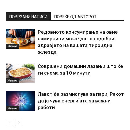
ПОВРЗАНИ НАПИСИ
ПОВЕЌЕ ОД АВТОРОТ
Редовното консумирање на овие
намирници може да го подобри
здравјето на вашата тироидна
Живот
жлезда
Совршени домашни лазањи што ќе
ги снема за 10 минути
Живот
Лавот ќе размислува за пари, Ракот
да ја чува енергијата за важни
работи
Живот