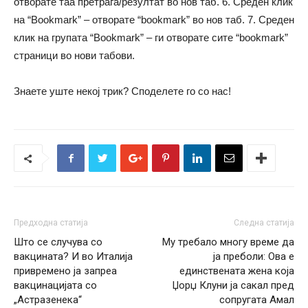
отворате таа претрага/резултат во нов таб. 6. Среден клик
на “Bookmark” – отворате “bookmark” во нов таб. 7. Среден
клик на групата “Bookmark” – ги отворате сите “bookmark”
страници во нови табови.
Знаете уште некој трик? Споделете го со нас!
Предходна статија
Следна статија
Што се случува со
Му требало многу време да
вакцината? И во Италија
ја преболи: Ова е
привремено ја запреа
единствената жена која
вакцинацијата со
Џорџ Клуни ја сакал пред
„Астразенека“
сопругата Амал