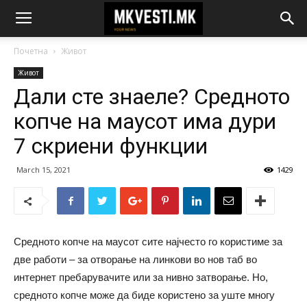
Почетна
Живот
Живот
Дали сте знаеле? Средното
копче на маусот има дури
7 скриени функции
March 15, 2021
1429
Средното копче на маусот сите најчесто го користиме за
две работи – за отворање на линкови во нов таб во
интернет пребарувачите или за нивно затворање. Но,
средното копче може да биде користено за уште многу