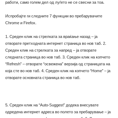
работи, само голем дел од луѓето не се свесни за тоа.
Испробајте ги следните 7 функции во пребарувачите
Chrome и Firefox.
1. Среден клик на стрелката за враќање назад – ја
отворате претходната интернет страница во нов таб. 2.
Среден клик на стрелката за напред – ја отворате
следната страница во нов таб. 3. Среден клик на копчето
“Refresh” – отворате “освежена” верзија од страницата на
која сте во нов таб. 4. Среден клик на копчето “Home” – ја
отворате основната страница во нов таб.
5. Среден клик на “Auto-Suggest” додека внесувате
одредена интернет адреса во полето за пребарување – ја