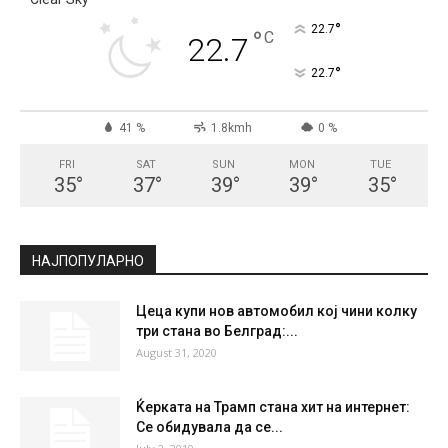
°
22.7
°
C
22.7
°
22.7
41 %
1.8kmh
0 %
FRI
SAT
SUN
MON
TUE
35
°
37
°
39
°
39
°
35
°
НАЈПОПУЛАРНО
Цеца купи нов автомобил кој чини колку
три стана во Белград:...
August 31, 2020
Ќерката на Трамп стана хит на интернет:
Се обидувала да се...