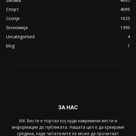
Забава
4695
Спорт
4099
Скопје
1633
Економија
1390
Uncategorised
4
blog
1
ЗА НАС
МК Вести е портал коj нуди навремени вести и
информации до публиката. Нашата цел е да креираме
средина, каде читателите ќе може да прочитаат