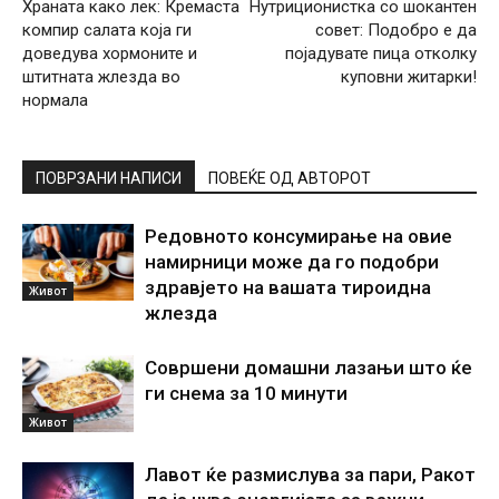
Храната како лек: Кремаста
Нутриционистка со шокантен
компир салата која ги
совет: Подобро е да
доведува хормоните и
појадувате пица отколку
штитната жлезда во
куповни житарки!
нормала
ПОВРЗАНИ НАПИСИ
ПОВЕЌЕ ОД АВТОРОТ
Редовното консумирање на овие
намирници може да го подобри
здравјето на вашата тироидна
Живот
жлезда
Совршени домашни лазањи што ќе
ги снема за 10 минути
Живот
Лавот ќе размислува за пари, Ракот