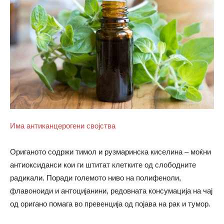
Има антиканцерогени својства
Ориганото содржи тимол и рузмаринска киселина – моќни
антиоксиданси кои ги штитат клетките од слободните
радикали. Поради големото ниво на полифеноли,
флавоноиди и антоцијанини, редовната консумација на чај
од оригано помага во превенција од појава на рак и тумор.