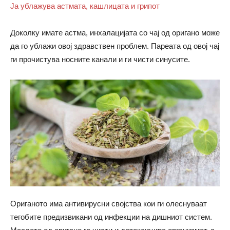
Ја ублажува астмата, кашлицата и грипот
Доколку имате астма, инхалацијата со чај од оригано може
да го ублажи овој здравствен проблем. Пареата од овој чај
ги прочистува носните канали и ги чисти синусите.
Ориганото има антивирусни својства кои ги олеснуваат
тегобите предизвикани од инфекции на дишниот систем.