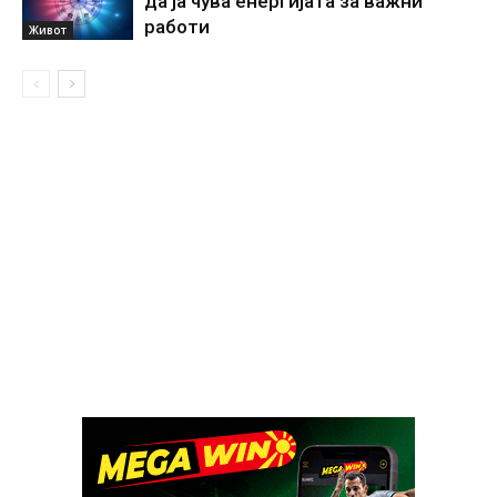
да ја чува енергијата за важни
работи
Живот