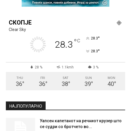
СКОПЈЕ
Clear Sky
°
28.3
°
C
28.3
°
28.3
28 %
1.1kmh
3 %
THU
FRI
SAT
SUN
MON
36
°
36
°
38
°
39
°
40
°
НАЈПОПУЛАРНО
Уапсен капетанот на речниот крузер што
се судри со бротчето во...