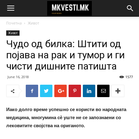
Почетна
Живот
Живот
Чудо од билка: Штити од
појава на рак и тумор и ги
чисти дишните патишта
June 16, 2018
1577
Иако долго време успешно се користи во народната
медицина, многумина сè уште не се запознаени со
лековитите својства на ориганото.