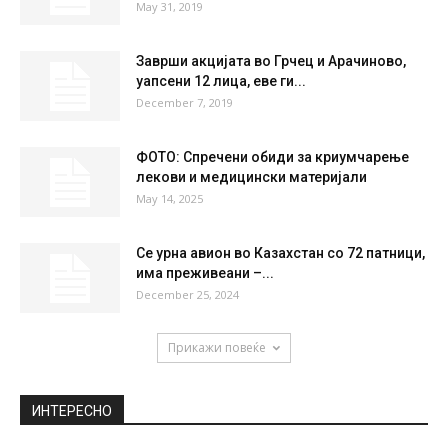
May 31, 2019
Заврши акцијата во Грчец и Арачиново,
уапсени 12 лица, еве ги...
December 7, 2019
ФОТО: Спречени обиди за криумчарење
лекови и медицински материјали
May 14, 2025
Се урна авион во Казахстан со 72 патници,
има преживеани –...
December 25, 2024
Прикажи повеќе
ИНТЕРЕСНО