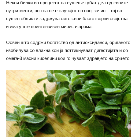
Некои билки во процесот на сушење губат дел од своите
нутритиенти, но тоа не е случајот со овој зачин – тој во
сушен облик ги задржува сите свои благотворни својства
и има уште поинтензивен мирис и арома.
Освен што содржи богатство од антиоксиданси, ориганото
изобилува со влакна кои ја поттикнуваат дигестијата и со
омега-3 масни киселини кои го чуваат здравјето на срцето.