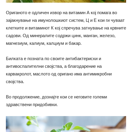
Ориганото е одличен извор на витамин А кој помага во
зајакнување на имунолошкиот систем, Ц и Е кои ги чуваат
клетките и витаминот К кој спречува затнување на крвните
садови. Од минералите содржи цинк, манган, железо,
магнезиум, калиум, калциум и бакар.
Билката е позната по своите антибактериски и
антивоспалителни својства, а благодарение на
карвакролот, маслото од оригано има антимикробни
својства.
Во продолжение, дознајте кои се неговите големи
здравствени придобивки.