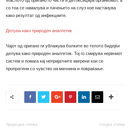
Маслото од оригано го чисти и детоксицира организмот, а
со тоа се намалува и лачењето на слуз кое настанува
како резултат од инфекциите.
Делува како природен аналгетик
Чајот од оригано ги ублажува болките во телото бидејќи
делува како природен аналгетик. Тој го смирува нервниот
систем и помага кај непријатните мигрени кои се
пропратени со чувство на мачнина и повраќање.
Предходна статија
Следна статија