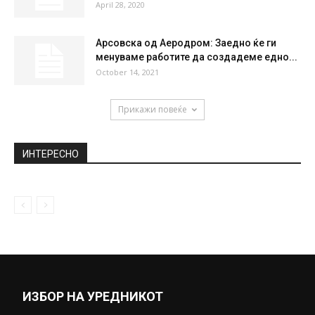
Меркел, Столтенберг и Курц неделава во
Скопје
September 4, 2018
Сеуште нема обвинение за Лидија
Димова, крива била пандемијата
April 15, 2021
ЕХФ со смешна премија му се „извинува“
на Вардар за елиминацијата...
April 28, 2020
Арсовска од Аеродром: Заедно ќе ги
менуваме работите да создадеме едно...
October 14, 2021
Прикажи повеќе