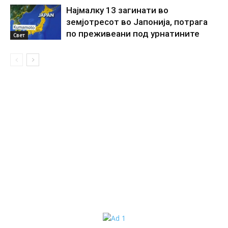
Најмалку 13 загинати во
земјотресот во Јапонија, потрага
по преживеани под урнатините
Свет