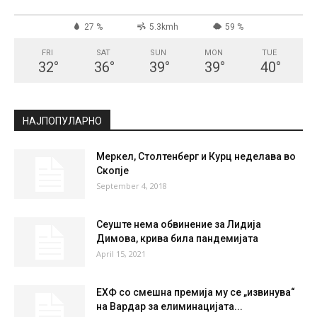
СКОПЈЕ
Broken Clouds
°
33
°
C
33
°
33
27 %
5.3kmh
59 %
FRI
SAT
SUN
MON
TUE
32
°
36
°
39
°
39
°
40
°
НАЈПОПУЛАРНО