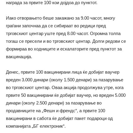
награда за првите 100 кои дојдоа до пунктот.
Иако отворањето беше закажано за 9.00 часот, многу
граѓани започнаа да се сибираат во редици пред
трговскиот центар уште пред 8.00 часот. Огромна толпа
тогаш се пресели и во трговскиот центар. Долги редови се
формираа во ходниците и ескалаторите пред пунктот за
вакцинација.
Денес, првите 100 вакцинирани лица ќе добијат ваучер
вреден 3.000 динари (околу 1.500 денари) за пазарување
во трговскиот центар. Оваа акција продолжува утре, кога
првите 50 вакцинирани ќе добијат ваучер, но вреден 5.000
динари (околу 2.500 денари) за пазарување во
продавниците на „Фешн и френдс“, а првите 100
вакцинирани в сабота ќе добијат пакет подароци од
компанијата „БГ електроник“.