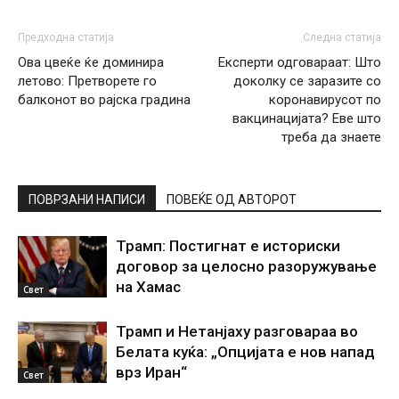
Предходна статија
Следна статија
Ова цвеќе ќе доминира
Експерти одговараат: Што
летово: Претворете го
доколку се заразите со
балконот во рајска градина
коронавирусот по
вакцинацијата? Еве што
треба да знаете
ПОВРЗАНИ НАПИСИ
ПОВЕЌЕ ОД АВТОРОТ
Трамп: Постигнат е историски
договор за целосно разоружување
на Хамас
Свет
Трамп и Нетанјаху разговараа во
Белата куќа: „Опцијата е нов напад
врз Иран“
Свет