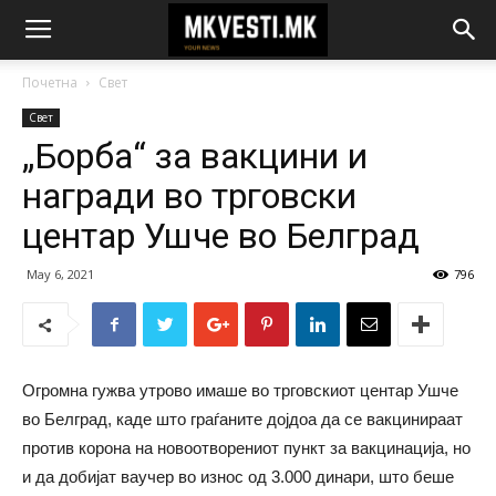
Почетна
Свет
Свет
„Борба“ за вакцини и
награди во трговски
центар Ушче во Белград
May 6, 2021
796
Огромна гужва утрово имаше во трговскиот центар Ушче
во Белград, каде што граѓаните дојдоа да се вакцинираат
против корона на новоотворениот пункт за вакцинација, но
и да добијат ваучер во износ од 3.000 динари, што беше