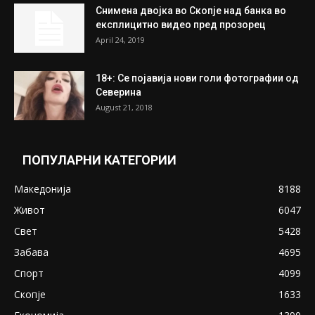
најдени 64.000 евра
July 31, 2026
ПОПУЛАРНИ ОБЈАВИ
Претседателот на Мадагаскар: СЗО ни
Понуди 20 Милиони Долари Мито ако...
May 20, 2020
Снимена двојка во Скопје над банка во
експлицитно видео пред прозорец
April 24, 2019
18+: Се појавија нови голи фотографии од
Северина
August 21, 2018