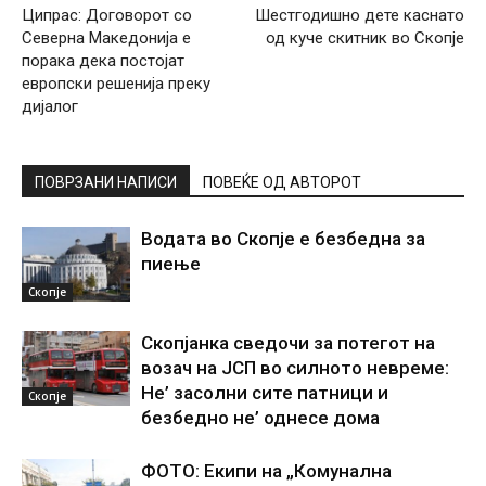
Ципрас: Договорот со
Шестгодишно дете каснато
Северна Македонија е
од куче скитник во Скопје
порака дека постојат
европски решенија преку
дијалог
ПОВРЗАНИ НАПИСИ
ПОВЕЌЕ ОД АВТОРОТ
Водата во Скопје е безбедна за
пиење
Скопје
Скопјанка сведочи за потегот на
возач на ЈСП во силното невреме:
Не’ засолни сите патници и
Скопје
безбедно не’ однесе дома
ФОТО: Екипи на „Комунална