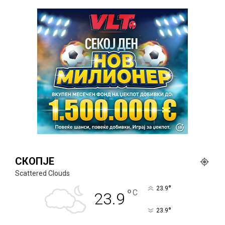
СКОПЈЕ
Scattered Clouds
°
23.9
°
C
23.9
°
23.9