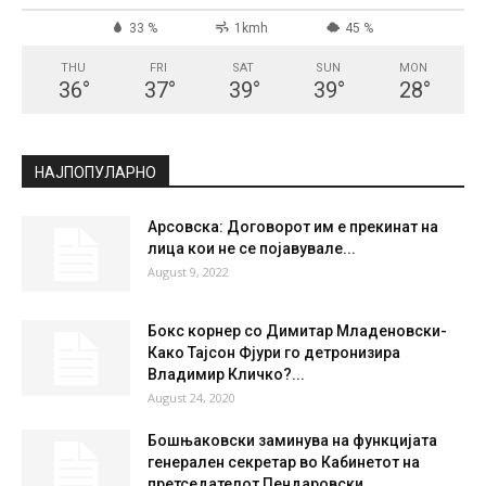
33 %
1kmh
45 %
THU
FRI
SAT
SUN
MON
36
°
37
°
39
°
39
°
28
°
НАЈПОПУЛАРНО
Арсовска: Договорот им е прекинат на
лица кои не се појавувале...
August 9, 2022
Бокс корнер со Димитар Младеновски-
Како Тајсон Фјури го детронизира
Владимир Кличко?...
August 24, 2020
Бошњаковски заминува на функцијата
генерален секретар во Кабинетот на
претседателот Пендаровски