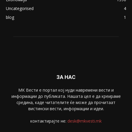
Uncategorised
4
blog
1
ЗА НАС
МК Вести е портал коj нуди навремени вести и
информации до публиката. Нашата цел е да креираме
средина, каде читателите ќе може да прочитаат
вистински вести, информации и идеи.
контактирајте не:
desk@mkvesti.mk