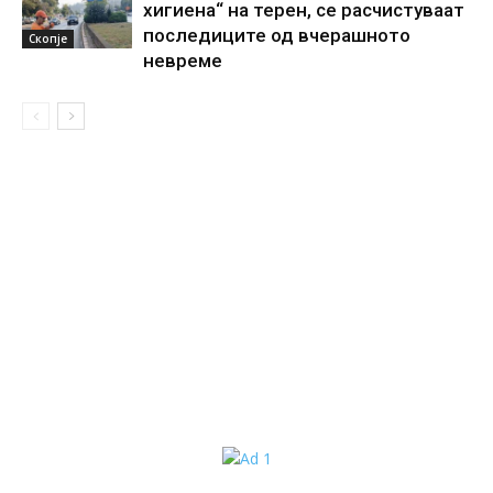
хигиена“ на терен, се расчистуваат
последиците од вчерашното
Скопје
невреме