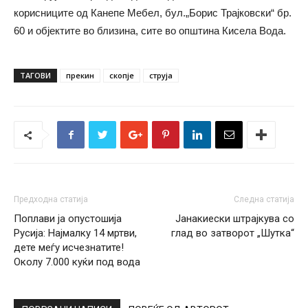
корисниците од Канепе Мебел, бул.„Борис Трајковски“ бр.
60 и објектите во близина, сите во општина Кисела Вода.
ТАГОВИ
прекин
скопје
струја
Предходна статија
Следна статија
Поплави ја опустошија
Јанакиески штрајкува со
Русија: Најмалку 14 мртви,
глад во затворот „Шутка“
дете меѓу исчезнатите!
Околу 7.000 куќи под вода