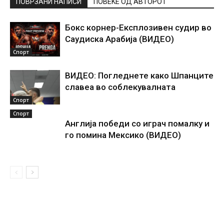
ПОВРЗАНИ НАПИСИ
ПОВЕЌЕ ОД АВТОРОТ
Бокс корнер-Експлозивен судир во
Саудиска Арабија (ВИДЕО)
Спорт
ВИДЕО: Погледнете како Шпанците
славеа во соблекувалната
Спорт
Спорт
Англија победи со играч помалку и
го помина Мексико (ВИДЕО)