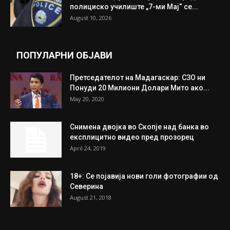
Одлична вест од РКЕ: Значително
намалување на цените на горивата во...
August 10, 2026
Првични информации после силниот
земјотрес што ја погоди Колумбија:
Најмалку 20...
August 10, 2026
МВР: Селекцијата за прием во Средното
полициско училиште „7-ми Мај“ се...
August 10, 2026
ПОПУЛАРНИ ОБЈАВИ
Претседателот на Мадагаскар: СЗО ни
Понуди 20 Милиони Долари Мито ако...
May 20, 2020