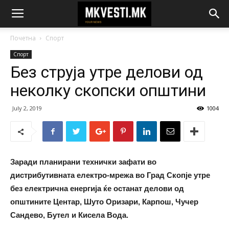
Почетна
Спорт
Спорт
Без струја утре делови од
неколку скопски општини
July 2, 2019
1004
Заради планирани технички зафати во
дистрибутивната електро-мрежа во Град Скопје утре
без електрична енергија ќе останат делови од
општините Центар, Шуто Оризари, Карпош, Чучер
Сандево, Бутел и Кисела Вода.