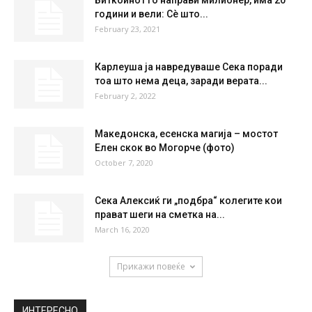
34 %
1.2kmh
6 %
MON
TUE
WED
THU
FRI
28
°
38
°
39
°
38
°
37
°
НАЈПОПУЛАРНО
Биткоинот го направи милионер, има 20
години и вели: Сè што...
February 23, 2021
Карлеуша ја навредуваше Сека поради
тоа што нема деца, заради верата...
February 2, 2022
Македонска, есенска магија – мостот
Елен скок во Могорче (фото)