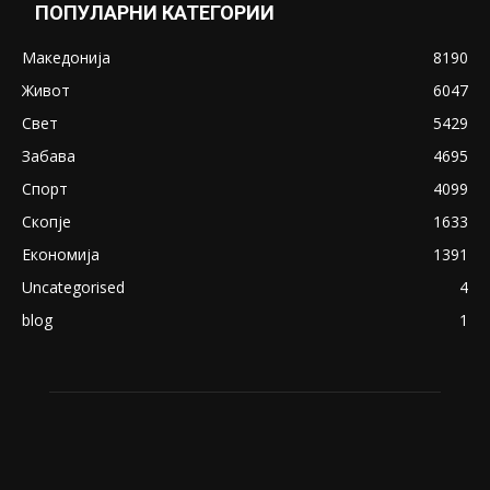
Снимена двојка во Скопје над банка во
експлицитно видео пред прозорец
April 24, 2019
18+: Се појавија нови голи фотографии од
Северина
August 21, 2018
ПОПУЛАРНИ КАТЕГОРИИ
Македонија
8190
Живот
6047
Свет
5429
Забава
4695
Спорт
4099
Скопје
1633