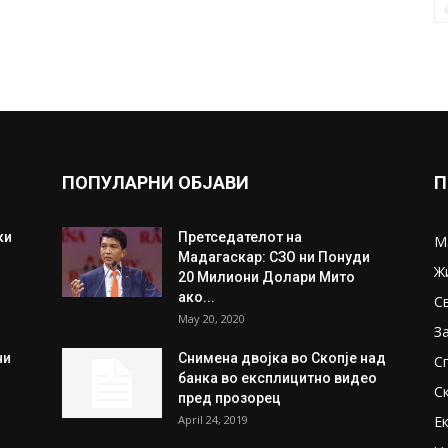
ПОПУЛАРНИ ОБЈАВИ
П
ки
Претседателот на
М
Мадагаскар: СЗО ни Понуди
Ж
20 Милиони Долари Мито
ако...
С
May 20, 2020
З
ни
Снимена двојка во Скопје над
С
банка во експлицитно видео
С
пред прозорец
April 24, 2019
Е