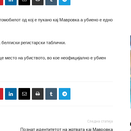
томобилот од кој е пукано кај Мавровка а убиено е едно
 белгиски регистарски таблички.
е место на убиството, во кое неофицијално е убиен
Следна статија
Познат идентитетот на жртвата кај Мавровка