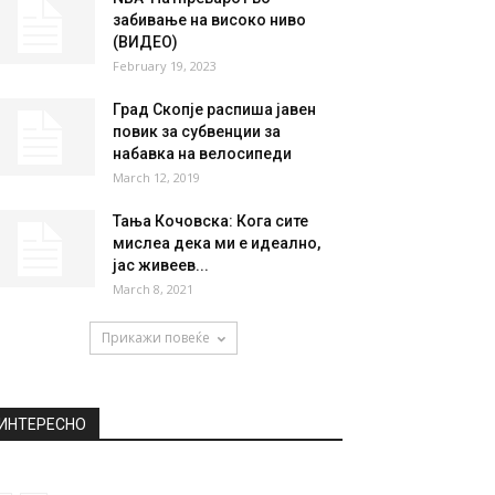
забивање на високо ниво
(ВИДЕО)
February 19, 2023
Град Скопје распиша јавен
повик за субвенции за
набавка на велосипеди
March 12, 2019
Тања Кочовска: Кога сите
мислеа дека ми е идеално,
јас живеев...
March 8, 2021
Прикажи повеќе
ИНТЕРЕСНО