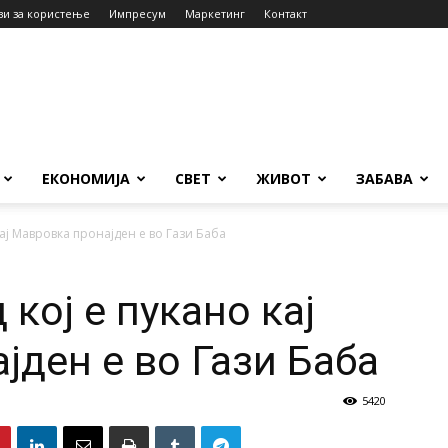
ви за користење
Импресум
Маркетинг
Контакт
ЕКОНОМИЈА
СВЕТ
ЖИВОТ
ЗАБАВА
ај Мавровка пронајден e во Гази Баба
кој е пукано кај
јден e во Гази Баба
5420