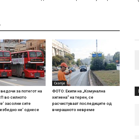
Т
Скопје
сведочи за потегот на
ФОТО: Екипи на „Комунална
СП во силното
хигиена“ на терен, се
е’ засолни сите
расчистуваат последиците од
безбедно не’ однесе
вчерашното невреме