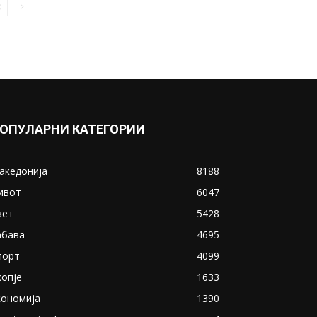
ОПУЛАРНИ КАТЕГОРИИ
акедонија
8188
ивот
6047
вет
5428
абава
4695
порт
4099
копје
1633
кономија
1390