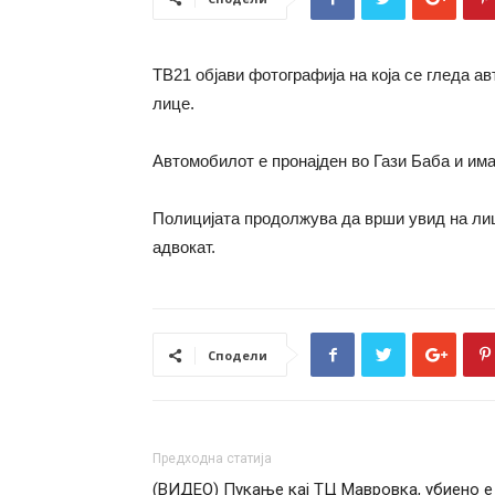
ТВ21 објави фотографија на која се гледа ав
лице.
Автомобилот е пронајден во Гази Баба и има
Полицијата продолжува да врши увид на лиц
адвокат.
Сподели
Предходна статија
(ВИДЕО) Пукање кај ТЦ Мавровка, убиено е