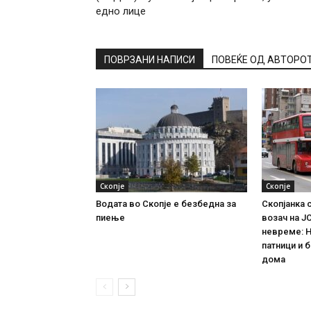
едно лице
ПОВРЗАНИ НАПИСИ
ПОВЕЌЕ ОД АВТОРО
Скопје
Скопје
Водата во Скопје е безбедна за
Скопјанка 
пиење
возач на Ј
невреме: Н
патници и 
дома