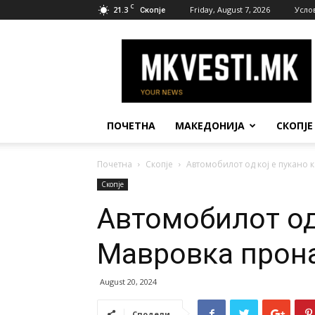
C
21.3
Friday, August 7, 2026
Усло
Скопје
МК
Вести
ПОЧЕТНА
МАКЕДОНИЈА
СКОПЈЕ
Почетна
Скопје
Автомобилот од кој е пукано к
Скопје
Автомобилот од 
Мавровка прона
August 20, 2024
Сподели