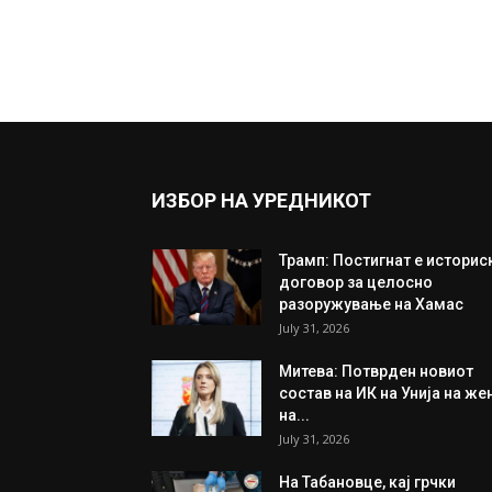
ИЗБОР НА УРЕДНИКОТ
Трамп: Постигнат е историс
договор за целосно
разоружување на Хамас
July 31, 2026
Митева: Потврден новиот
состав на ИК на Унија на же
на...
July 31, 2026
На Табановце, кај грчки