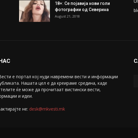
U
18+: Се појавија нови голи
фотографии од Северина
bl
August 21, 2018
 НАС
С
ести е портал коj нуди навремени вести и информации
убликата. Нашата цел е да креираме средина, каде
телите ќе може да прочитаат вистински вести,
рмации и идеи.
актирајте не:
desk@mkvesti.mk