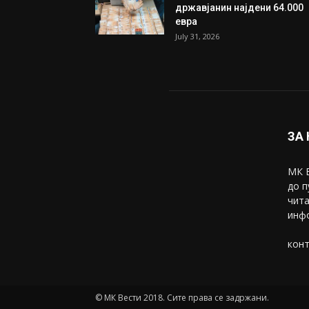
државјанин најдени 64.000
евра
July 31, 2026
ЗА
МК В
до п
чита
инфо
конт
© МК Вести 2018. Сите права се задржани.