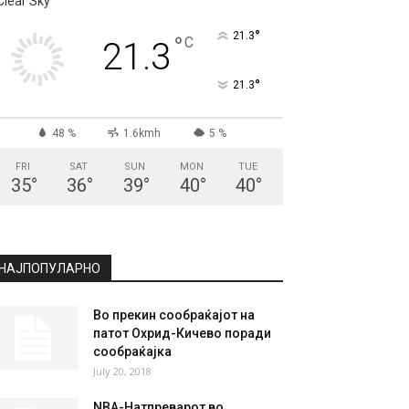
Clear Sky
°
21.3
°
C
21.3
°
21.3
48 %
1.6kmh
5 %
FRI
SAT
SUN
MON
TUE
35
°
36
°
39
°
40
°
40
°
НАЈПОПУЛАРНО
Во прекин сообраќајот на
патот Охрид-Кичево поради
сообраќајка
July 20, 2018
NBA-Натпреварот во