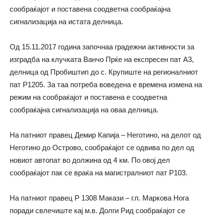
сообраќајот и поставена соодветна сообраќајна
сигнализација на истата делница.
Од 15.11.2017 година започнаа градежни активности за
изградба на клучката Ванчо Прќе на експресен пат А3,
делница од Пробиштип до с. Крупиште на регионалниот
пат P1205. За таа потреба воведена е времена измена на
режим на сообраќајот и поставена е соодветна
сообраќајна сигнализација на оваа делница.
На патниот правец Демир Капија – Неготино, на делот од
Неготино до Острово, сообраќајот се одвива по дел од
новиот автопат во должина од 4 км. По овој дел
сообраќајот пак се враќа на магистралниот пат Р103.
На патниот правец Р 1308 Макази – г.п. Маркова Нога
поради свлечиште кај м.в. Долги Рид сообраќајот се