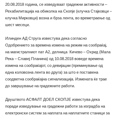
20.08.2018 година, се изведуваат градежни активности –
Рехабилитација на обиколка на Скопје (клучка Стајковци –
клучка Мирковци) возна и брза лента, во времетраење од
шест месеци.
Илинден АД Струга известува дека согласно
Одобрението за времена измена на режим на сообраќај,
на магистралниот пат А2, делница Кичево – Охрид (Мала
Река – Славеј Планина) од 10.08.2018 воведе времена
измена на сообраќајот, со девијации (преминување од
една коловозна лента во друга) за што е поставена
соодветна сообраќајна сигнализација. Измената ќе трае
до завршување на градежните работи.
Друштвото АСФАЛТ ДОЕЛ СКОПЈЕ известува дека
порaди изведување на градежни работи за изградба на
електронски систем за наплата на наплатните станици за