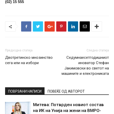
(02) 15 555
Предходна статија
Следна статија
Двотретинско мнозинство
Седумнаесетгодишниот
сега или на избори
иноватор Стефан
Јакимовски во светот на
машините и електрониката
ПОВРЗАНИ НАПИСИ
ПОВЕЌЕ ОД АВТОРОТ
Митева: Потврден новиот состав
на ИК на Унија на жени на ВМРО-