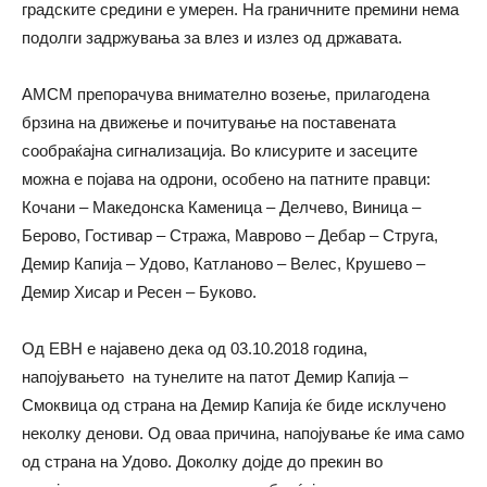
градските средини е умерен. На граничните премини нема
подолги задржувања за влез и излез од државата.
АМСМ препорачува внимателно возење, прилагодена
брзина на движење и почитување на поставената
сообраќајна сигнализација. Во клисурите и засеците
можна е појава на одрони, особено на патните правци:
Кочани – Македонска Каменица – Делчево, Виница –
Берово, Гостивар – Стража, Маврово – Дебар – Струга,
Демир Капија – Удово, Катланово – Велес, Крушево –
Демир Хисар и Ресен – Буково.
Од ЕВН е најaвено дека од 03.10.2018 година,
напојувањето на тунелите на патот Демир Капија –
Смоквица од страна на Демир Капија ќе биде исклучено
неколку денови. Од оваа причина, напојување ќе има само
од страна на Удово. Доколку дојде до прекин во