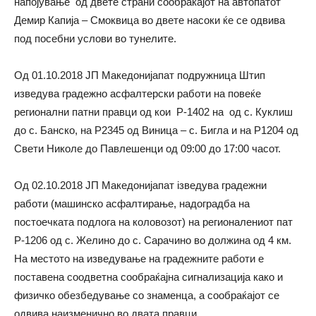
напојување од двете страни сообраќајот на автопатот
Демир Капија – Смоквица во двете насоки ќе се одвива
под посебни услови во тунелите.
Од 01.10.2018 ЈП Македонијапат подружница Штип
изведува градежно асфалтерски работи на повеќе
регионални патни правци од кои Р-1402 на од с. Куклиш
до с. Банско, на Р2345 од Виница – с. Бигла и на Р1204 од
Свети Николе до Павлешенци од 09:00 до 17:00 часот.
Од 02.10.2018 ЈП Македонијапат iзведува градежни
работи (машинско асфалтирање, надоградба на
постоечката подлога на коловозот) на регионалениот пат
Р-1206 од с. Желино до с. Сарачино во должина од 4 км.
На местото на изведување на градежните работи е
поставена соодветна сообраќајна сигнализација како и
физичко обезбедување со знаменца, а сообраќајот се
одвива наизменично во двата правци.