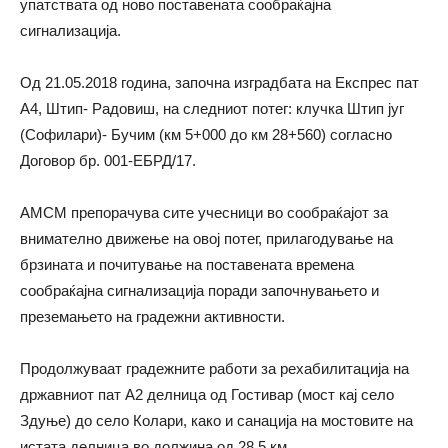
упатствата од ново поставената сообраќајна
сигнализација.
Oд 21.05.2018 година, започна изградбата на Експрес пат
А4, Штип- Радовиш, на следниот потег: клучка Штип југ
(Софилари)- Бучим (км 5+000 до км 28+560) согласно
Договор бр. 001-ЕБРД/17.
АМСМ препорачува сите учесници во сообраќајот за
внимателно движење на овој потег, прилагодување на
брзината и почитување на поставената времена
сообраќајна сигнализација поради започнувањето и
преземањето на градежни активности.
Продолжуваат градежните работи за рехабилитација на
државниот пат А2 делница од Гостивар (мост кај село
Здуње) до село Колари, како и санација на мостовите на
истата делница во должина од 28,5 км.