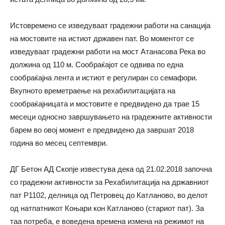
Истовремено се изведуваат градежни работи на санација
на мостовите на истиот државен пат. Во моментот се
изведуваат градежни работи на мост Атанасова Река во
должина од 110 м. Сообраќајот се одвива по една
сообраќајна лента и истиот е регулиран со семафори.
Вкупното времетраење на рехабилитацијата на
сообраќајницата и мостовите е предвидено да трае 15
месеци односно завршувањето на градежните активности
барем во овој момент е предвидено да завршат 2018
година во месец септември.
ДГ Бетон АД Скопје известува дека од 21.02.2018 започна
со градежни активности за Рехабилитација на државниот
пат Р1102, делница од Петровец до Катланово, во делот
од натпатникот Коњари кон Катланово (стариот пат). За
таа потреба, е воведена времена измена на режимот на