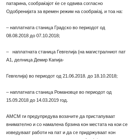
патарина, сообраќајот ќе се одвива согласно
Одобренијата за времен режим на сообраќај, и тоа на:
– наплатната станица Градско во периодот од
08.08.2018 до 07.10.2018;
– наплатната станица Гевгелија (на магистралниот пат
А1, делница Демир Капија-
Гевгелија) во периодот од 21.06.2018. до 18.10.2018;
– наплатната станица Романовце во периодот од
15.09.2018 до 14.03.2019 год.
АМСМ ги предупредува возaчите да пристапуваат
внимателно и со намалена брзина кон местата на кои се
изведуваат работи на пат и да се придржуваат кон