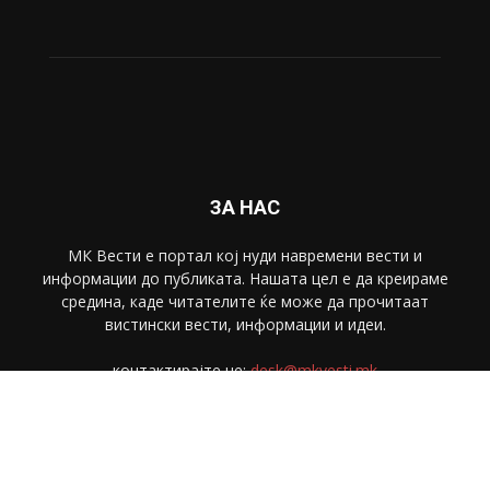
ЗА НАС
МК Вести е портал коj нуди навремени вести и
информации до публиката. Нашата цел е да креираме
средина, каде читателите ќе може да прочитаат
вистински вести, информации и идеи.
контактирајте не:
desk@mkvesti.mk
СЛЕДЕТЕ НЕ