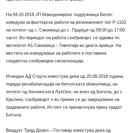
На 04.10.2018 ЈП Македонијапат подружница Велес
изведува асфалтерски работи на регионалниот пат Р-1102
на потегот од с. Смоквица до с. Прдејци од 09:00 до 17:00
часот. Во периодот на работа сообраќајот се одвива по
автопатот А1 Смоквица – Гевгелија во двата правци. На
местата на изведување на работите е поставена
соодветна сообраќајна сигнализација.
Илинден АД Струга известува дека од 25.08.2018 година,
поради рехабилитација на битолската обиколница, на
потегот од бензинската ЛукОил, на влез од Битола, до с.
Крклино, сообраќајот е во прекин се до завршување на
градежните работи. Истиот се пренасочува преку градот
Битола.
Виадукт Трејд Дооел – Гостивар известува дека од