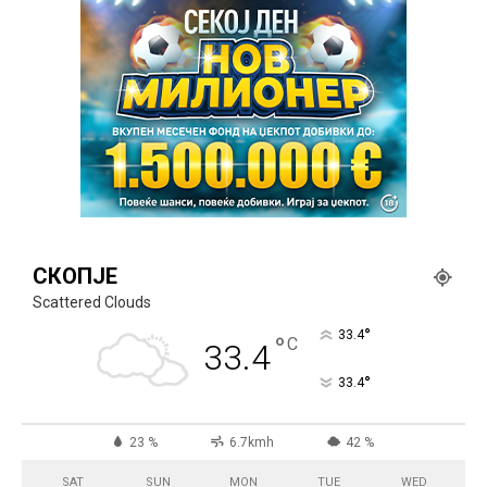
СКОПЈЕ
Scattered Clouds
°
33.4
°
C
33.4
°
33.4
23 %
6.7kmh
42 %
SAT
SUN
MON
TUE
WED