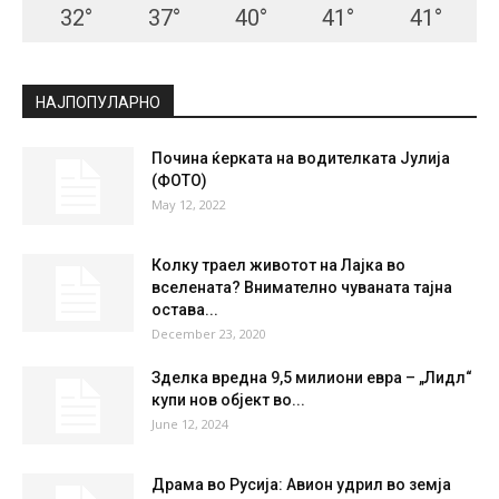
32
°
37
°
40
°
41
°
41
°
НАЈПОПУЛАРНО
Почина ќерката на водителката Јулија
(ФОТО)
May 12, 2022
Колку траел животот на Лајка во
вселената? Внимателно чуваната тајна
остава...
December 23, 2020
Зделка вредна 9,5 милиони евра – „Лидл“
купи нов објект во...
June 12, 2024
Драма во Русија: Авион удрил во земја