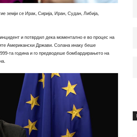
е земји се Ирак, Сирија, Иран, Судан, Либија,
 инцидент и потврдил дека моментално е во процес на
ите Американски Држави. Солана инаку беше
1999-та година и го предводеше бомбардирањето на
на.