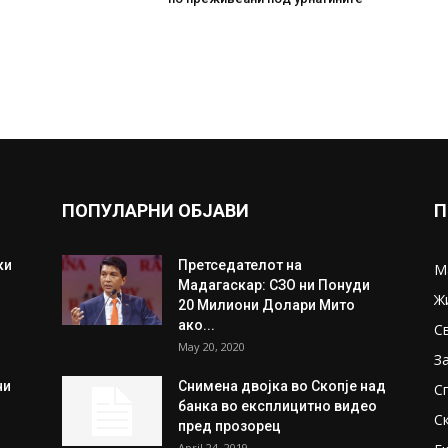
ПОПУЛАРНИ ОБЈАВИ
П
ки
Претседателот на
М
Мадагаскар: СЗО ни Понуди
Ж
20 Милиони Долари Мито
ако...
С
May 20, 2020
З
ни
Снимена двојка во Скопје над
С
банка во експлицитно видео
С
пред прозорец
April 24, 2019