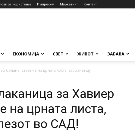
лови за користење
Импресум
Маркетинг
Контакт
ЕКОНОМИЈА
СВЕТ
ЖИВОТ
ЗАБАВА
р Солана: Ставен е на црната листа, забранет му...
лаканица за Хавиер
е на црната листа,
лезот во САД!