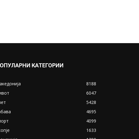
ОПУЛАРНИ КАТЕГОРИИ
акедонија
8188
ивот
6047
вет
5428
абава
4695
порт
4099
копје
1633