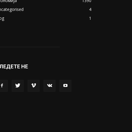
кономија
1390
ncategorised
4
og
1
ЛЕДЕТЕ НЕ