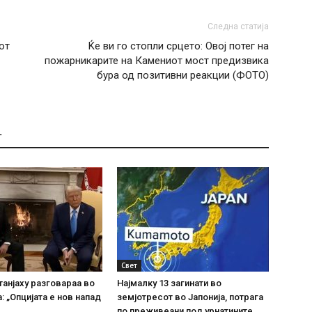
Следна статија
от
Ќе ви го стопли срцето: Овој потег на
пожарникарите на Камениот мост предизвика
бура од позитивни реакции (ФОТО)
Т
Свет
танјаху разговараа во
Најмалку 13 загинати во
: „Опцијата е нов напад
земјотресот во Јапонија, потрага
по преживеани под урнатините