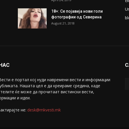
Е
U
18+: Се појавија нови голи
фотографии од Северина
bl
August 21, 2018
 НАС
С
ести е портал коj нуди навремени вести и информации
убликата. Нашата цел е да креираме средина, каде
телите ќе може да прочитаат вистински вести,
рмации и идеи.
актирајте не:
desk@mkvesti.mk