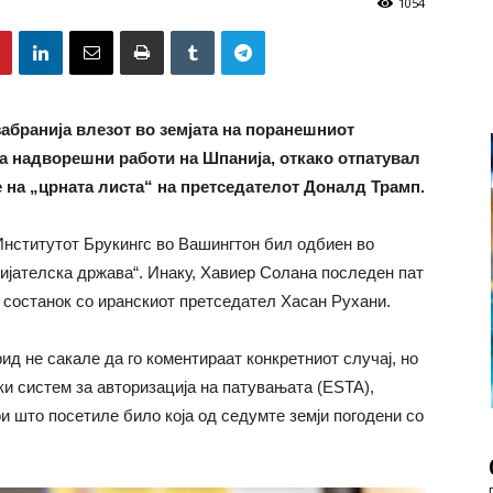
1054
абранија влезот во земјата на поранешниот
за надворешни работи на Шпанија, откако отпатувал
де на „црната листа“ на претседателот Доналд Трамп.
 Институтот Брукингс во Вашингтон бил одбиен во
ријателска држава“. Инаку, Хавиер Солана последен пат
л состанок со иранскиот претседател Хасан Рухани.
д не сакале да го коментираат конкретниот случај, но
и систем за авторизација на патувањата (ESTA),
и што посетиле било која од седумте земји погодени со