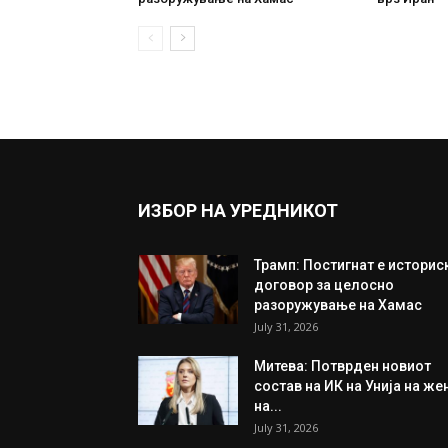
ИЗБОР НА УРЕДНИКОТ
Трамп: Постигнат е историс
договор за целосно
разоружување на Хамас
July 31, 2026
Митева: Потврден новиот
состав на ИК на Унија на же
на...
July 31, 2026