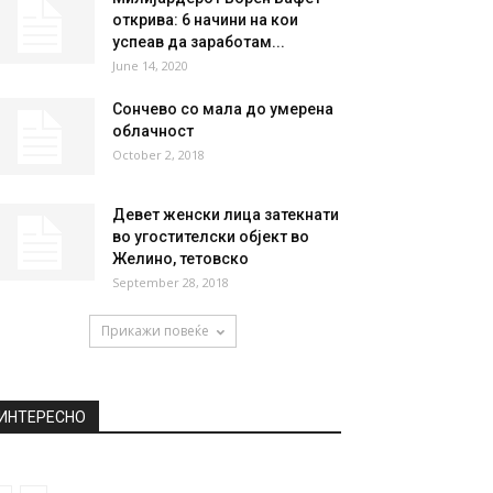
НАЈПОПУЛАРНО
Ѕвезда не запира! Хасан
Мартин пристигнува во
Белград! (ВИДЕО)
July 8, 2022
Милијардерот Ворен Бафет
открива: 6 начини на кои
успеав да заработам...
June 14, 2020
Сончево со мала до умерена
облачност
October 2, 2018
Девет женски лица затекнати