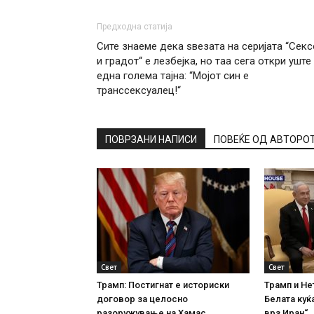
Предходна статија
Сите знаеме дека ѕвезата на серијата “Секс
и градот“ е лезбејка, но таа сега откри уште
една голема тајна: “Мојот син е
транссексуалец!“
ПОВРЗАНИ НАПИСИ
ПОВЕЌЕ ОД АВТОРО
Свет
Свет
Трамп: Постигнат е историски
Трамп и Не
договор за целосно
Белата куќа
разоружување на Хамас
врз Иран“