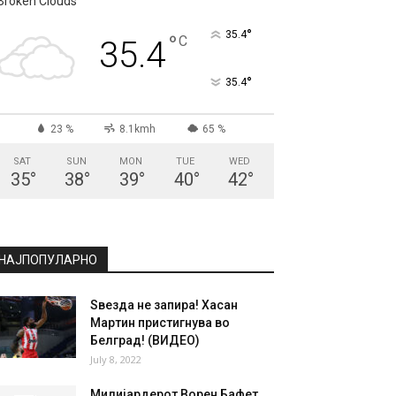
СКОПЈЕ
Broken Clouds
°
35.4
°
C
35.4
°
35.4
23 %
8.1kmh
65 %
SAT
SUN
MON
TUE
WED
35
°
38
°
39
°
40
°
42
°