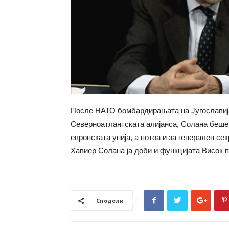
После НАТО бомбардирањата на Југославија
Северноатлантската алијанса, Солана беше 
европската унија, а потоа и за генерален се
Хавиер Солана ја доби и функцијата Висок 
Сподели