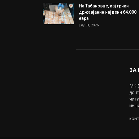
На Табановце, кај грчки
државјанин најдени 64.000
евра
July 31, 2026
ЗА
МК В
до п
чита
инфо
конт