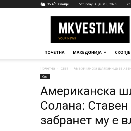
C
35.4
Saturday, August 8, 2026
Ус
Скопје
МК
Вести
ПОЧЕТНА
МАКЕДОНИЈА
СКОПЈЕ
Почетна
Свет
Американска шлаканица за Хавие
Свет
Американска ш
Солана: Ставен 
забранет му е в