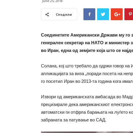
June 25, 2018
Сподели
Соединетите Американски Држави му го з
генерален секретар на НАТО и министер 
во Иран, една од земјите која што се нај
Солана, кој што требало да одржи говор на
апликацијата за виза „поради посета на неп
го посетил Иран во 2013-та година кога има
Извори од американската амбасада во Мадри
прецизирале дека американскиот електронск
автоматски ги отфрла барањата на луѓето ко
забраната за патување во САД.