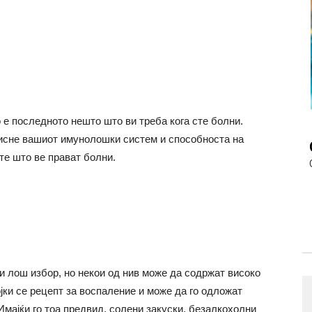
 е последното нешто што ви треба кога сте болни.
исне вашиот имунолошки систем и способноста на
те што ве прават болни.
и лош избор, но некои од нив може да содржат високо
ојки се рецепт за воспаление и може да го одложат
мајќи го тоа предвид, солени закуски, безалкохолни