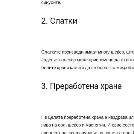
синусите.
2. Слатки
Слатките производи имаат многу шеќер, што
Јадењето шеќер може привремено да го пот
белите крвни клетки да се борат со микроби
3. Преработена храна
Не целата преработена храна е нездрава ил
ниво на сол, шеќер и маснотии. И овие сост
процесот на заздравување на вашето тело. И