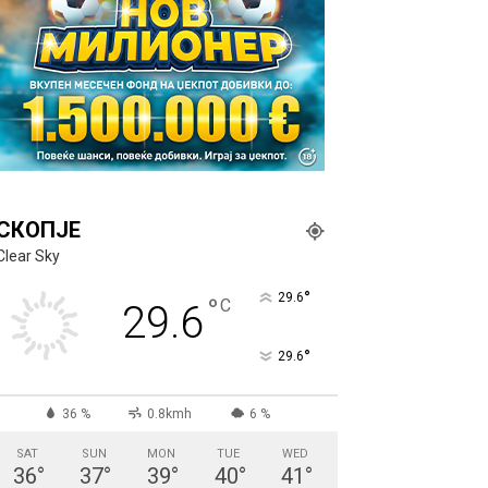
СКОПЈЕ
Clear Sky
°
29.6
°
C
29.6
°
29.6
36 %
0.8kmh
6 %
SAT
SUN
MON
TUE
WED
36
°
37
°
39
°
40
°
41
°