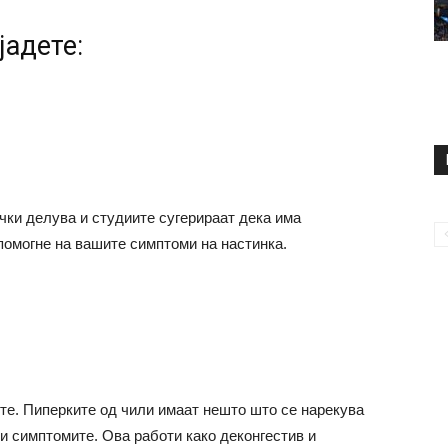
јадете:
чки делува и студиите сугерираат дека има
омогне на вашите симптоми на настинка.
те. Пиперките од чили имаат нешто што се нарекува
ни симптомите. Ова работи како деконгестив и