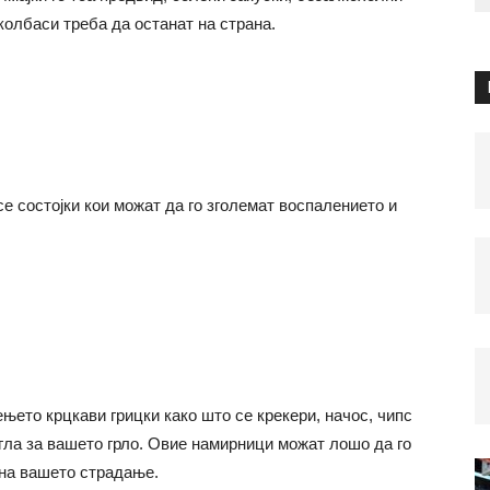
колбаси треба да останат на страна.
е состојки кои можат да го зголемат воспалението и
ењето крцкави грицки како што се крекери, начос, чипс
гла за вашето грло. Овие намирници можат лошо да го
 на вашето страдање.