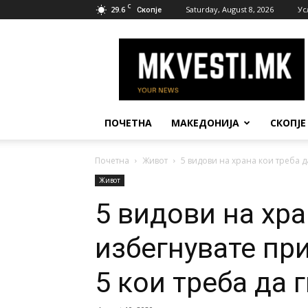
C
29.6
Saturday, August 8, 2026
Ус
Скопје
МК
Вести
ПОЧЕТНА
МАКЕДОНИЈА
СКОПЈЕ
Почетна
Живот
5 видови на храна кои треба да
Живот
5 видови на хра
избегнувате при
5 кои треба да 