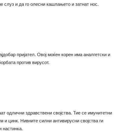
е слуз и да го олесни кашлањето и затнат нос.
ајдобар пријател. Овој моќен корен има аналгетски и
орбата против вирусот.
аат одлични здравствени својства. Тие се имунитетни
ум и цинк. Нивните силни антивирусни својства ги
и настинка.