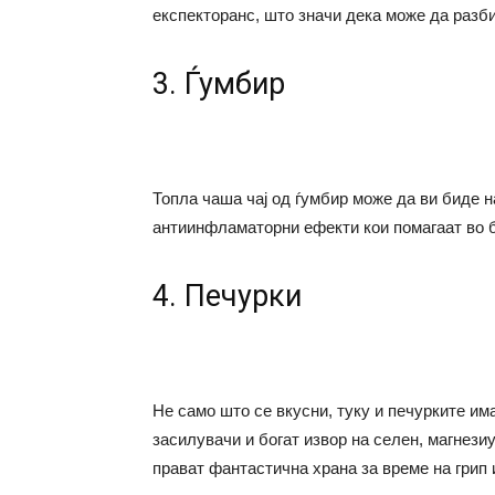
експекторанс, што значи дека може да разби
3. Ѓумбир
Топла чаша чај од ѓумбир може да ви биде н
антиинфламаторни ефекти кои помагаат во б
4. Печурки
Не само што се вкусни, туку и печурките им
засилувачи и богат извор на селен, магнези
прават фантастична храна за време на грип 