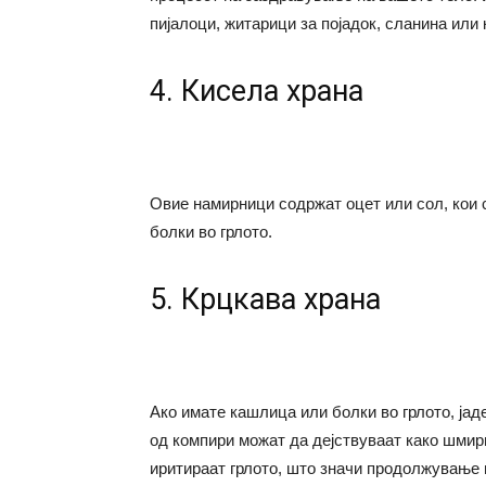
пијалоци, житарици за појадок, сланина или 
4. Кисела храна
Овие намирници содржат оцет или сол, кои с
болки во грлото.
5. Крцкава храна
Ако имате кашлица или болки во грлото, јад
од компири можат да дејствуваат како шмир
иритираат грлото, што значи продолжување