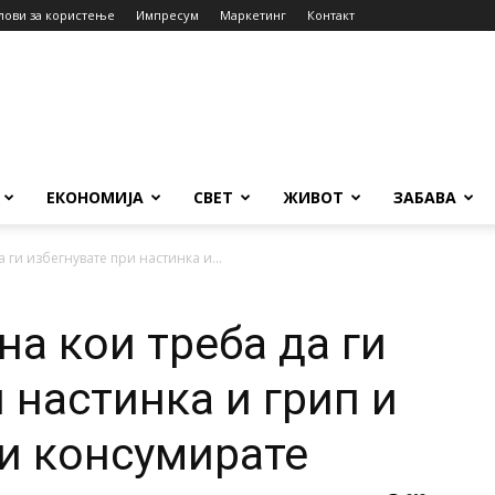
лови за користење
Импресум
Маркетинг
Контакт
ЕКОНОМИЈА
СВЕТ
ЖИВОТ
ЗАБАВА
 ги избегнувате при настинка и...
на кои треба да ги
 настинка и грип и
ги консумирате