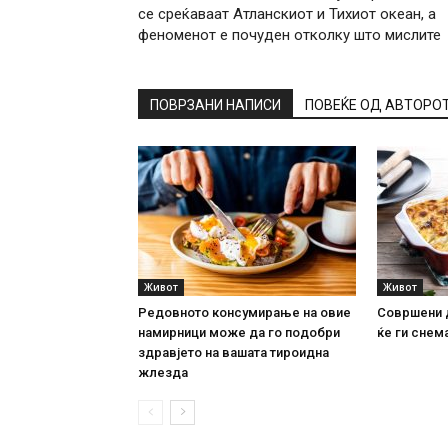
се среќаваат Атланскиот и Тихиот океан, а
феноменот е почуден отколку што мислите
ПОВРЗАНИ НАПИСИ
ПОВЕЌЕ ОД АВТОРО
Живот
Живот
Редовното консумирање на овие
Совршени 
намирници може да го подобри
ќе ги снема
здравјето на вашата тироидна
жлезда