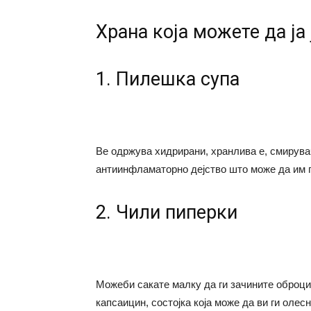
Храна која можете да ја 
1. Пилешка супа
Ве одржува хидрирани, хранлива е, смирува
антиинфламаторно дејство што може да им п
2. Чили пиперки
Можеби сакате малку да ги зачините оброци
капсаицин, состојка која може да ви ги олес