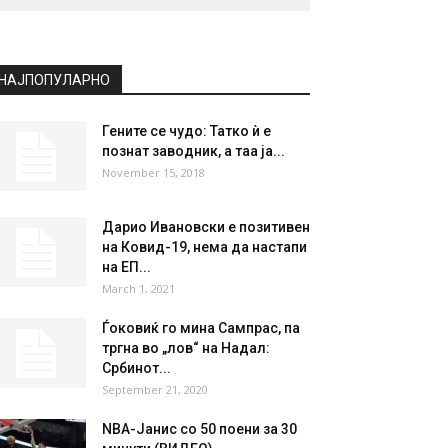
НАЈПОПУЛАРНО
Гените се чудо: Татко ѝ е
познат заводник, а таа ја...
November 15, 2018
Дарио Ивановски е позитивен
на Ковид-19, нема да настапи
на ЕП...
March 1, 2021
Ѓоковиќ го мина Сампрас, па
тргна во „лов“ на Надал:
Србинот...
September 21, 2020
NBA-Јанис со 50 поени за 30