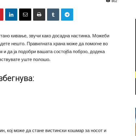
802
стано кивање, звучи како досадна настинка. Можеби
јадете нешто. Правилната храна може да помогне во
 и да ја подобри вашата состојба побрзо, додека
вствувате уште полошо.
збегнува:
н, кој може да стане вистински кошмар за носот и