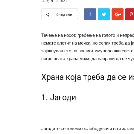
August 10, 2020
Сподели
Течење на носот, гребење на грлото и непре
немате апетит на мечка, но сепак треба да 
зајакнувањето на вашиот имунолошки систем
погрешната храна може да направи да се чу
Храна која треба да се и
1. Јагоди
Јагодите се големи ослободувачи на хистами