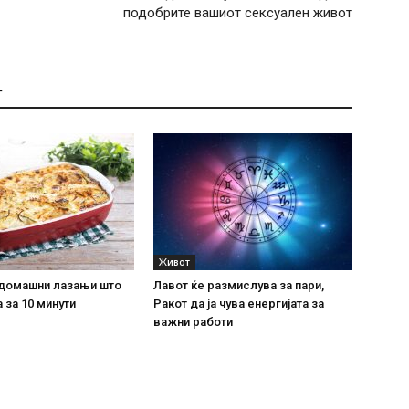
подобрите вашиот сексуален живот
Т
Живот
домашни лазањи што
Лавот ќе размислува за пари,
 за 10 минути
Ракот да ја чува енергијата за
важни работи