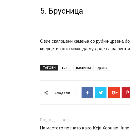
5. Брусница
Овие скапоцени камења со рубин-црвена бој
кверцетин што може да му даде на вашиот 
ТАГОВИ
грип
настинка
храна
Сподели
Предходна статија
На местото познато како Кејп Хорн во Чиле