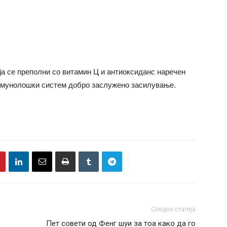
а се преполни со витамин Ц и антиоксиданс наречен
имунолошки систем добро заслужено засилување.
Следна статија
Пет совети од Фенг шуи за тоа како да го