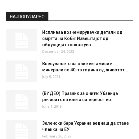
НАЈПОПУЛАРНО
Испливаа вознемирувачки детали од
смртта на Коби: Извештајот од
обдукцијата покажува...
December 24, 2023
Внесувањето на овие витамини и
минерали по 40-та година од животот...
July 5, 2021
(ВИДЕО) Празник за очите: Убавица
речиси гола влета на теренот во...
June 1, 2019
Зеленски бара Украина веднаш да стане
членка на ЕУ
February 26, 2022