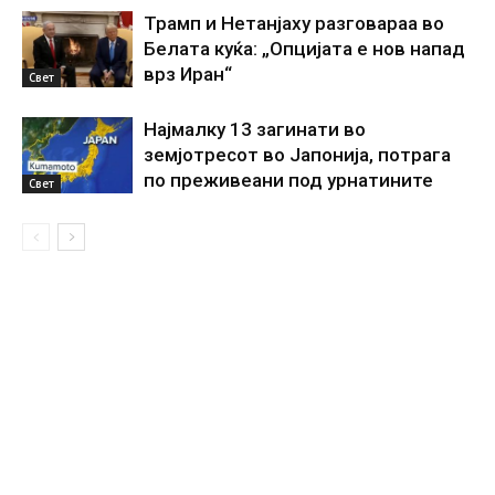
Трамп и Нетанјаху разговараа во
Белата куќа: „Опцијата е нов напад
врз Иран“
Свет
Најмалку 13 загинати во
земјотресот во Јапонија, потрага
по преживеани под урнатините
Свет