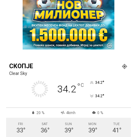
СКОПЈЕ
Clear Sky
°
34.2
°
C
34.2
°
34.2
20 %
4kmh
0 %
FRI
SAT
SUN
MON
TUE
33
°
36
°
39
°
39
°
41
°