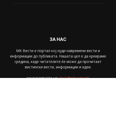
ЗА НАС
МК Вести е портал коj нуди навремени вести и
информации до публиката. Нашата цел е да креираме
средина, каде читателите ќе може да прочитаат
вистински вести, информации и идеи.
контактирајте не:
desk@mkvesti.mk
СЛЕДЕТЕ НЕ