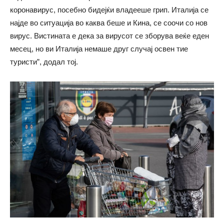
коронавирус, посебно бидејќи владееше грип. Италија се
најде во ситуација во каква беше и Кина, се соочи со нов
вирус. Вистината е дека за вирусот се зборува веќе еден
месец, но ви Италија немаше друг случај освен тие
туристи”, додал тој.