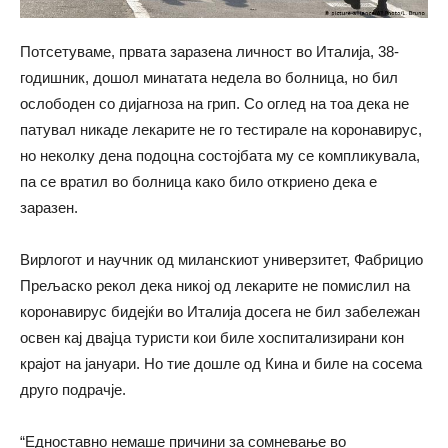
Потсетуваме, првата заразена личност во Италија, 38-
годишник, дошол минатата недела во болница, но бил
ослободен со дијагноза на грип. Со оглед на тоа дека не
патувал никаде лекарите не го тестирале на коронавирус,
но неколку дена подоцна состојбата му се компликувала,
па се вратил во болница како било откриено дека е
заразен.
Вирлогот и научник од миланскиот универзитет, Фабрицио
Прељаско рекол дека никој од лекарите не помислил на
коронавирус бидејќи во Италија досега не бил забележан
освен кај двајца туристи кои биле хоспитализирани кон
крајот на јануари. Но тие дошле од Кина и биле на сосема
друго подрачје.
“Едноставно немаше причини за сомневање во