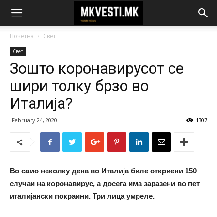
Почетна
Свет
Свет
Зошто коронавирусот се
шири толку брзо во
Италија?
February 24, 2020
1307
Во само неколку дена во Италија биле откриени 150
случаи на коронавирус, а досега има заразени во пет
италијански покраини. Три лица умреле.