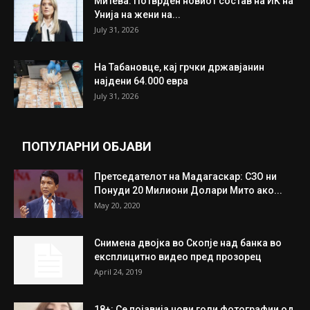
Митева: Потврден новиот состав на ИК на
Унија на жени на...
July 31, 2026
На Табановце, кај грчки државјанин
најдени 64.000 евра
July 31, 2026
ПОПУЛАРНИ ОБЈАВИ
Претседателот на Мадагаскар: СЗО ни
Понуди 20 Милиони Долари Мито ако...
May 20, 2020
Снимена двојка во Скопје над банка во
експлицитно видео пред прозорец
April 24, 2019
18+: Се појавија нови голи фотографии од