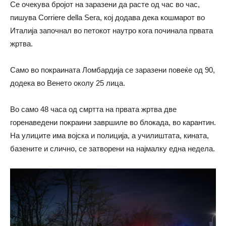
Се очекува бројот на заразени да расте од час во час,
пишува Corriere della Sera, кој додава дека кошмарот во
Италија започнал во петокот наутро кога починала првата
жртва.
Само во покраината Ломбардија се заразени повеќе од 90,
додека во Венето околу 25 лица.
Во само 48 часа од смртта на првата жртва две
горенаведени покраини завршиле во блокада, во карантин.
На улиците има војска и полиција, а училиштата, кината,
базените и слично, се затворени на најмалку една недела.