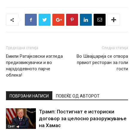
Предходна статија
Следна статија
Емили Ратајковски изгледа
Во Швајцарија се отвора
предизвикувачки и во
првиот ресторан за голи
најздодевното парче
гости
облека!
ПОВРЗАНИ НАПИСИ
ПОВЕЌЕ ОД АВТОРОТ
Трамп: Постигнат е историски
договор за целосно разоружување
на Хамас
Свет