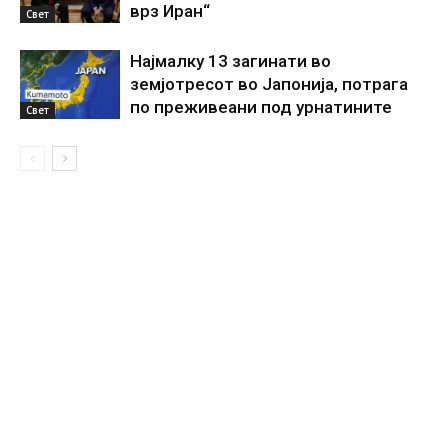
врз Иран“
Свет
Најмалку 13 загинати во
земјотресот во Јапонија, потрага
по преживеани под урнатините
Свет