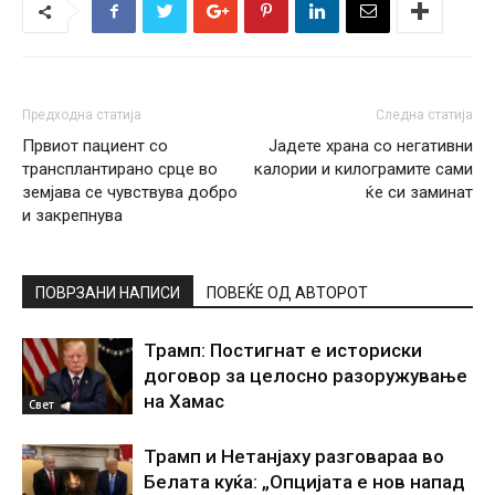
Предходна статија
Следна статија
Првиот пациент со
Јадете храна со негативни
трансплантирано срце во
калории и килограмите сами
земјава се чувствува добро
ќе си заминат
и закрепнува
ПОВРЗАНИ НАПИСИ
ПОВЕЌЕ ОД АВТОРОТ
Трамп: Постигнат е историски
договор за целосно разоружување
на Хамас
Свет
Трамп и Нетанјаху разговараа во
Белата куќа: „Опцијата е нов напад