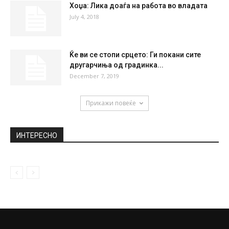
Детална временска анализа за наредните
денови
February 7, 2019
Руски експерт предупредува: Америка
собира трупи за инвазија на Венецуела,
специјалци...
February 27, 2019
Хоџа: Лика доаѓа на работа во владата
July 4, 2018
Ќе ви се стопи срцето: Ги покани сите
другарчиња од градинка...
December 7, 2019
Прикажи повеќе