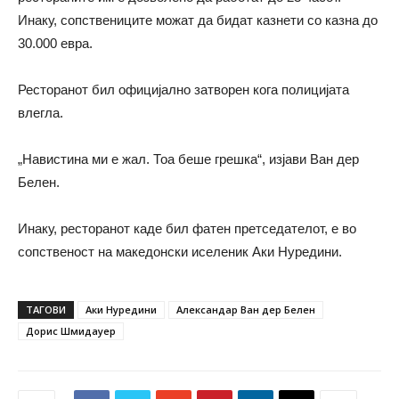
Инаку, сопствениците можат да бидат казнети со казна до
30.000 евра.
Ресторанот бил официјално затворен кога полицијата
влегла.
„Навистина ми е жал. Тоа беше грешка“, изјави Ван дер
Белен.
Инаку, ресторанот каде бил фатен претседателот, е во
сопственост на македонски иселеник Аки Нуредини.
ТАГОВИ
Аки Нуредини
Александар Ван дер Белен
Дорис Шмидауер