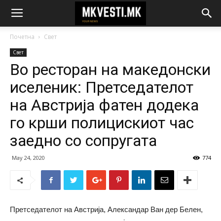
Почетна
Свет
Свет
Во ресторан на македонски
иселеник: Претседателот
на Австрија фатен додека
го крши полицискиот час
заедно со сопругата
May 24, 2020
774
Претседателот на Австрија, Александар Ван дер Белен,