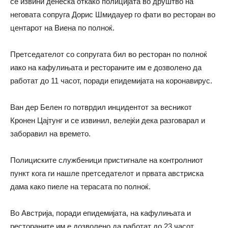
се извини денеска откако полицијата во друштво на
неговата сопруга Дорис Шмидауер го фати во ресторан во
центарот на Виена по полноќ.
Претседателот со сопругата бил во ресторан по полноќ
иако на кафулињата и рестораните им е дозволено да
работат до 11 часот, поради епидемијата на коронавирус.
Ван дер Белен го потврдил инцидентот за весникот
Кронен Цајтунг и се извинил, велејќи дека разговарал и
заборавил на времето.
Полициските службеници пристигнале на контролниот
пункт кога ги нашле претседателот и првата австриска
дама како пиеле на терасата по полноќ.
Во Австрија, поради епидемијата, на кафулињата и
рестораните им е дозволено да работат до 23 часот.