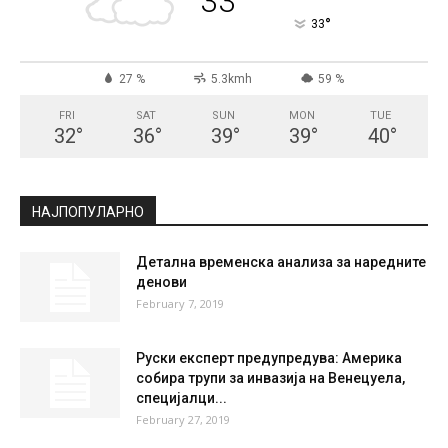
СКОПЈЕ
Broken Clouds
°
33
°
C
33
°
33
27 %
5.3kmh
59 %
FRI
SAT
SUN
MON
TUE
32
°
36
°
39
°
39
°
40
°
НАЈПОПУЛАРНО