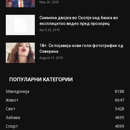
На Табановце, кај грчки државјанин
најдени 64.000 евра
July 31, 2026
ПОПУЛАРНИ ОБЈАВИ
Претседателот на Мадагаскар: СЗО ни
Понуди 20 Милиони Долари Мито ако...
May 20, 2020
Снимена двојка во Скопје над банка во
експлицитно видео пред прозорец
April 24, 2019
18+: Се појавија нови голи фотографии од
Северина
August 21, 2018