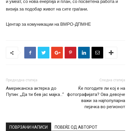
и умеат, со нова енергија и план, со посветена работа и
визија за подобар живот на сите граѓани.
Центар за комуникации на ВМРО-ДПМНЕ
Предходна статија
Следна статија
Американска актерка до
Ќе погодите ли кој е на
Путин: „Да ти бев јас мајка…“
фотографијата? Ова девојче
важи за најпопуларна
пејачка во регионот
ПОВРЗАНИ НАПИСИ
ПОВЕЌЕ ОД АВТОРОТ