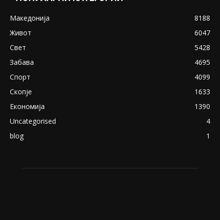
Снимена двојка во Скопје над банка во
експлицитно видео пред прозорец
April 24, 2019
18+: Се појавија нови голи фотографии од
Северина
August 21, 2018
ПОПУЛАРНИ КАТЕГОРИИ
Македонија
8188
Живот
6047
Свет
5428
Забава
4695
Спорт
4099
Скопје
1633