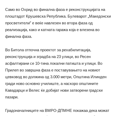
Само во Охрид во финална фаза е реконструкцијата на
плоштадот Крушевска Република. Булеварот „Македонски
просветители” е веќе навлезен во втора фаза од
реализација, како и катната гаража која е влезена во
финална фаза.
Во Битола отпочна проектот за рехабилитација,
реконструкција и зградба на 23 улици, во Ресен
асфалтирани се 10-тина локални патишта и улици. Во
Прилеп во завршна фаза е поставувањето на новиот
цевковод во должина од 3.000 метри, Општина Илинден
гради ново основно училиште, а наскоро општините
Кавадарци и Велес ќе добијат нови затворени градски
пазари.
Градоначалниците на ВМРО-ДПМНЕ покажаа дека можат