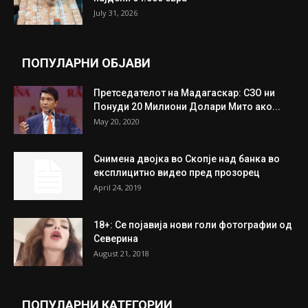
Трамп: Постигнат е историски договор за
целосно разоружување на Хамас
July 31, 2026
Митева: Потврден новиот состав на ИК на
Унија на жени на...
July 31, 2026
На Табановце, кај грчки државјанин
најдени 64.000 евра
July 31, 2026
ПОПУЛАРНИ ОБЈАВИ
Претседателот на Мадагаскар: СЗО ни
Понуди 20 Милиони Долари Мито ако...
May 20, 2020