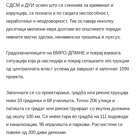
СДСМ и ДУИ освен што се синоним за криминал и
корупција, се познати и по својата неспособност,
неработење и неодговорност. Тие оставија неколку
десетици милиони евра долгови во општините поради
нивните матни зделки, ненаменски трошења и луксуз.
Градоначалниците на ВМРО-ДПМНЕ и покрај ваквата
ситуација која ја наследија и покрај сегашните опструкции
од централната власт успеаа да завршат и започнат 1090
проекти,
Започнати се со проектирање, градба или реконструкција
нови 33 градинки и 68 училишта. Точно 206 улици и
патишта се градат или реконструираат со вкупна должина
од околу 100 км. Се инвестира во градба на 111 водоводи
и канализации, 96 игралишта и паркови. Расчистени се
повеќе од 200 диви депонии.