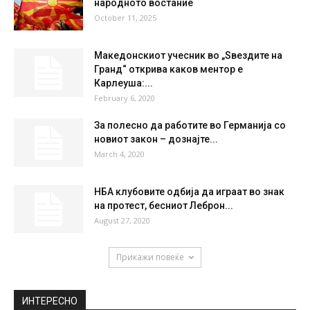
28 %
1.1kmh
3 %
THU
FRI
SAT
SUN
MON
36
°
36
°
38
°
39
°
40
°
НАЈПОПУЛАРНО
Денес се одбележува Денот на
народното востание
October 11, 2025
Македонскиот учесник во „Ѕвездите на
Гранд“ открива каков ментор е
Карлеуша:...
February 6, 2020
За полесно да работите во Германија со
новиот закон – дознајте...