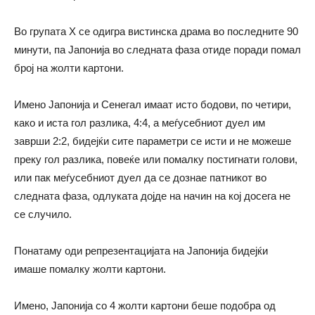
Во групата Х се одигра вистинска драма во последните 90
минути, па Јапонија во следната фаза отиде поради помал
број на жолти картони.
Имено Јапонија и Сенегал имаат исто бодови, по четири,
како и иста гол разлика, 4:4, а меѓусебниот дуел им
заврши 2:2, бидејќи сите параметри се исти и не можеше
преку гол разлика, повеќе или помалку постигнати голови,
или пак меѓусебниот дуел да се дознае патникот во
следната фаза, одлуката дојде на начин на кој досега не
се случило.
Понатаму оди репрезентацијата на Јапонија бидејќи
имаше помалку жолти картони.
Имено, Јапонија со 4 жолти картони беше подобра од