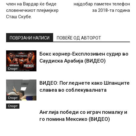
член на Вардар ќе биде
најдобар паметен телефон
словенечкиот плејмејкер
за 2018-та година
Сташ Скубе.
ПОВРЗАНИ НАПИСИ
ПОВЕЌЕ ОД АВТОРОТ
Бокс корнер-Експлозивен судир во
Саудиска Арабија (ВИДЕО)
Спорт
ВИДЕО: Погледнете како Шпанците
славеа во соблекувалната
Спорт
Спорт
Англија победи со играч помалку и
го помина Мексико (ВИДЕО)