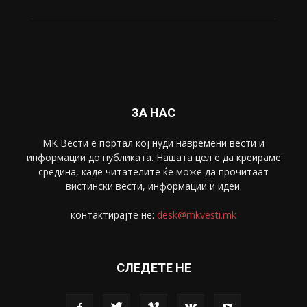
Свет
5428
Забава
4695
Спорт
4099
Скопје
1633
Економија
1390
Uncategorised
4
blog
1
ЗА НАС
МК Вести е портал коj нуди навремени вести и