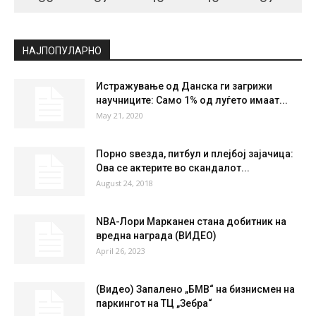
СКОПЈЕ
Few Clouds
°
22.9
°
C
22.9
°
22.9
52 %
2kmh
13 %
SAT
SUN
MON
TUE
WED
36
°
37
°
40
°
40
°
37
°
НАЈПОПУЛАРНО
Истражување од Данска ги загрижи
научниците: Само 1% од луѓето имаат...
May 21, 2020