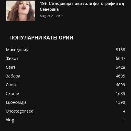
ПОПУЛАРНИ ОБЈАВИ
Претседателот на Мадагаскар: СЗО ни
Понуди 20 Милиони Долари Мито ако...
May 20, 2020
Снимена двојка во Скопје над банка во
експлицитно видео пред прозорец
April 24, 2019
18+: Се појавија нови голи фотографии од
Северина
August 21, 2018
ПОПУЛАРНИ КАТЕГОРИИ
Македонија
8188
Живот
6047