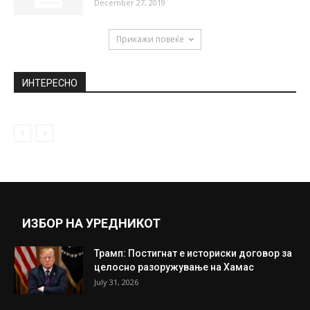
Порно ѕвезда, питбул и плејбој зајачица:
Ова се актерите во скандалот...
August 24, 2018
NBA-Лори Марканен стана добитник на
вредна награда (ВИДЕО)
April 26, 2023
(Видео) Запалено „БМВ“ на бизнисмен на
паркингот на ТЦ „Зебра“
December 27, 2019
Прикажи повеќе
ИНТЕРЕСНО