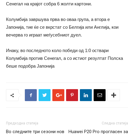
Сенегал на крајот собра 6 жолти картони.
Колумбија завршува прва во оваа група, а втора е
Јапонија, тие ќе се вкрстат со Белгија или Англија, кои
вечерва го играат меѓусебниот дуел.
Инаку, во последното коло победи од 1:0 оствари
Колумбија против Сенегал, а со истиот резултат Полска
беше подобра Јапонија
Предходна статија
Следна статија
Во следните три сезони нов
Huawei P20 Pro прогласен за