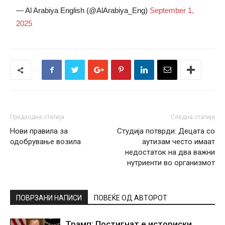
— Al Arabiya English (@AlArabiya_Eng)
September 1,
2025
Предходна статија
Следна статија
Нови правила за
Студија потврди: Децата со
одобрување возила
аутизам често имаат
недостаток на два важни
нутриенти во организмот
ПОВРЗАНИ НАПИСИ
ПОВЕЌЕ ОД АВТОРОТ
Трамп: Постигнат е историски