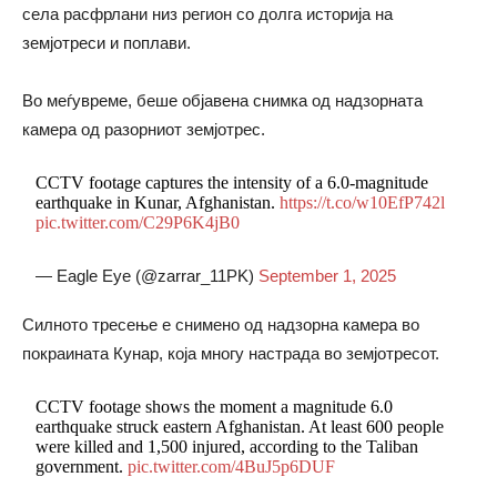
села расфрлани низ регион со долга историја на
земјотреси и поплави.
Во меѓувреме, беше објавена снимка од надзорната
камера од разорниот земјотрес.
CCTV footage captures the intensity of a 6.0-magnitude
earthquake in Kunar, Afghanistan.
https://t.co/w10EfP742l
pic.twitter.com/C29P6K4jB0
— Eagle Eye (@zarrar_11PK)
September 1, 2025
Силното тресење е снимено од надзорна камера во
покраината Кунар, која многу настрада во земјотресот.
CCTV footage shows the moment a magnitude 6.0
earthquake struck eastern Afghanistan. At least 600 people
were killed and 1,500 injured, according to the Taliban
government.
pic.twitter.com/4BuJ5p6DUF