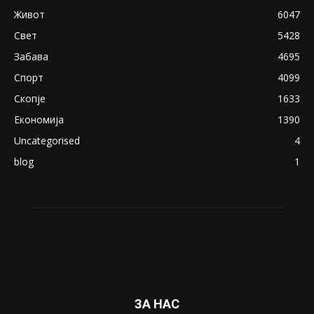
April 24, 2019
18+: Се појавија нови голи фотографии од
Северина
August 21, 2018
ПОПУЛАРНИ КАТЕГОРИИ
Македонија
8188
Живот
6047
Свет
5428
Забава
4695
Спорт
4099
Скопје
1633
Економија
1390
Uncategorised
4