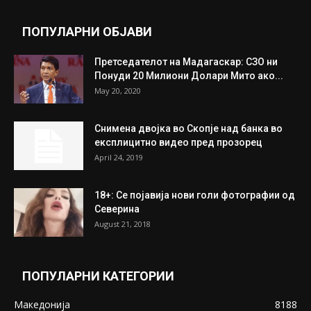
July 31, 2026
Митева: Потврден новиот состав на ИК на
Унија на жени на...
July 31, 2026
На Табановце, кај грчки државјанин
најдени 64.000 евра
July 31, 2026
ПОПУЛАРНИ ОБЈАВИ
Претседателот на Мадагаскар: СЗО ни
Понуди 20 Милиони Долари Мито ако...
May 20, 2020
Снимена двојка во Скопје над банка во
експлицитно видео пред прозорец