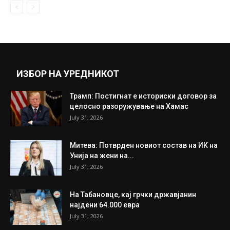
Најстудено во Берово -17, најмногу снег
во Маврово 39 сантиметри
January 26, 2022
Прикажи повеќе
ИНТЕРЕСНО
ИЗБОР НА УРЕДНИКОТ
Трамп: Постигнат е историски договор за
целосно разоружување на Хамас