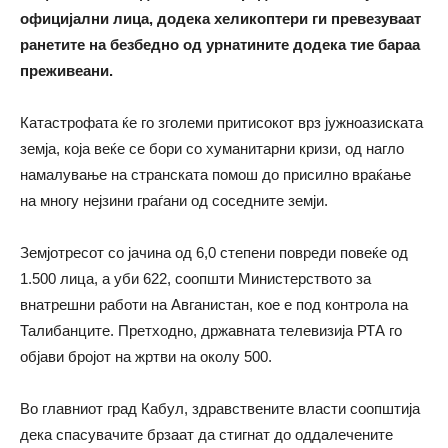
официјални лица, додека хеликоптери ги превезуваат
ранетите на безбедно од урнатините додека тие бараа
преживеани.
Катастрофата ќе го зголеми притисокот врз јужноазиската
земја, која веќе се бори со хуманитарни кризи, од нагло
намалување на странската помош до присилно враќање
на многу нејзини граѓани од соседните земји.
Земјотресот со јачина од 6,0 степени повреди повеќе од
1.500 лица, а уби 622, соопшти Министерството за
внатрешни работи на Авганистан, кое е под контрола на
Талибанците. Претходно, државната телевизија РТА го
објави бројот на жртви на околу 500.
Во главниот град Кабул, здравствените власти соопштија
дека спасувачите брзаат да стигнат до оддалечените