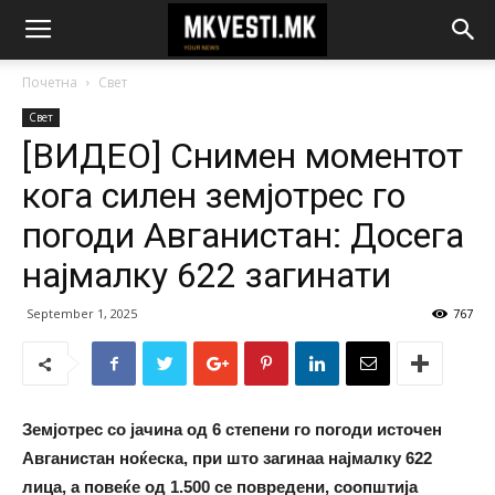
Почетна
Свет
Свет
[ВИДЕО] Снимен моментот
кога силен земјотрес го
погоди Авганистан: Досега
најмалку 622 загинати
September 1, 2025
767
Земјотрес со јачина од 6 степени го погоди источен
Авганистан ноќеска, при што загинаа најмалку 622
лица, а повеќе од 1.500 се повредени, соопштија