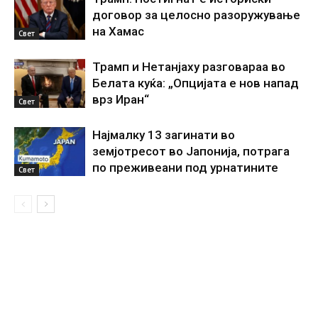
договор за целосно разоружување
на Хамас
Свет
Трамп и Нетанјаху разговараа во
Белата куќа: „Опцијата е нов напад
врз Иран“
Свет
Најмалку 13 загинати во
земјотресот во Јапонија, потрага
по преживеани под урнатините
Свет