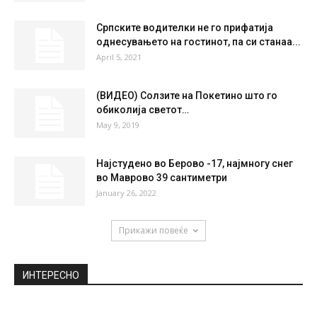
MON
TUE
WED
THU
FRI
36
°
38
°
40
°
38
°
37
°
НАЈПОПУЛАРНО
СИЛНА ГРУПА ЗА ЕУРОФАРМ ПЕЛИСТЕР
ВО ЛИГА ЕВРОПА
September 30, 2021
Српските водителки не го прифатија
однесувањето на гостинот, па си станаа...
April 5, 2021
(ВИДЕО) Солзите на Покетино што го
обиколија светот…
May 9, 2019