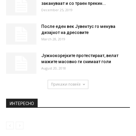
закануваат и со траен прекин...
December 25, 2019
После еден век Јувентус го менува
дизајнот на дресовите
March 28, 2019
Јужнокорејките протестираат, велат
мажите масовно ги снимаат голи
August 20, 2018
Прикажи повеќе
ИНТЕРЕСНО