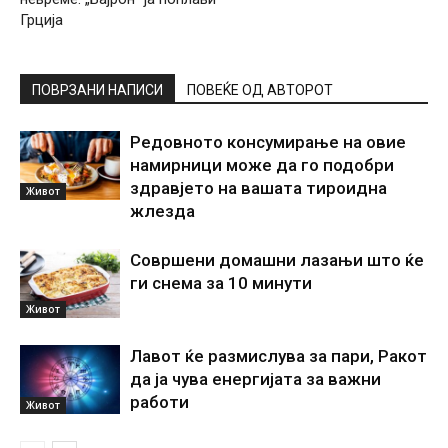
Грција
ПОВРЗАНИ НАПИСИ
ПОВЕЌЕ ОД АВТОРОТ
Редовното консумирање на овие
намирници може да го подобри
здравјето на вашата тироидна
Живот
жлезда
Совршени домашни лазањи што ќе
ги снема за 10 минути
Живот
Лавот ќе размислува за пари, Ракот
да ја чува енергијата за важни
работи
Живот