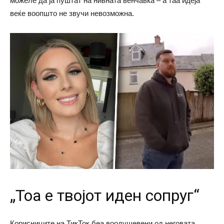
можеле да ја пуштат на нивната венчавка – а таа идеја
веќе воопшто не звучи невозможна.
„Тоа е твојот идeн сопруг“
Корисниците на ТикТок беа воодушевени од неговата