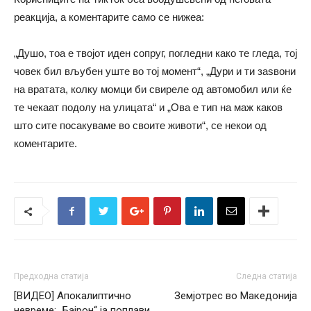
реакција, а коментарите само се нижеа:
„Душо, тоа е твојот идeн сопруг, погледни како те гледа, тој
човек бил вљубен уште во тој момент“, „Дури и ти заѕвони
на вратата, колку момци би свиреле од автомобил или ќе
те чекаат подолу на улицата“ и „Ова е тип на маж каков
што сите посакуваме во своите животи“, се некои од
коментарите.
Предходна статија
Следна статија
[ВИДЕО] Апокалиптично
Земјотрес во Македонија
невреме: „Бајрон“ ја поплави