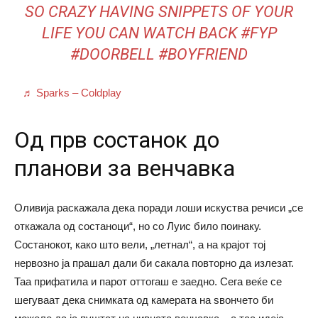
SO CRAZY HAVING SNIPPETS OF YOUR
LIFE YOU CAN WATCH BACK
#FYP
#DOORBELL
#BOYFRIEND
♬ Sparks – Coldplay
Од прв состанок до
планови за венчавка
Оливија раскажала дека поради лоши искуства речиси „се
откажала од состаноци“, но со Луис било поинаку.
Состанокот, како што вели, „летнал“, а на крајот тој
нервозно ја прашал дали би сакала повторно да излезат.
Таа прифатила и парот оттогаш е заедно. Сега веќе се
шегуваат дека снимката од камерата на ѕвончето би