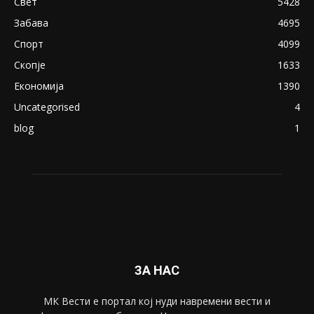
Свет
5428
Забава
4695
Спорт
4099
Скопје
1633
Економија
1390
Uncategorised
4
blog
1
ЗА НАС
МК Вести е портал коj нуди навремени вести и