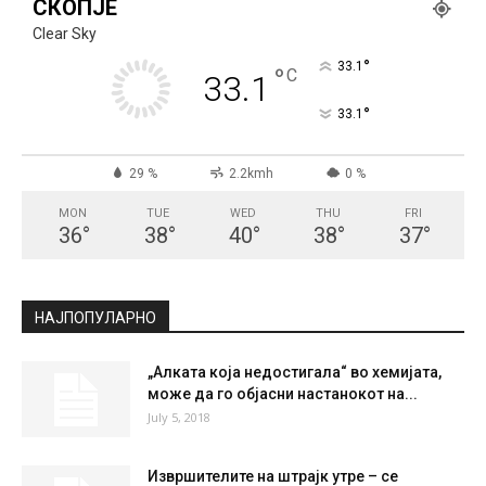
СКОПЈЕ
Clear Sky
°
33.1
°
C
33.1
°
33.1
29 %
2.2kmh
0 %
MON
TUE
WED
THU
FRI
36
°
38
°
40
°
38
°
37
°
НАЈПОПУЛАРНО
„Алката која недостигала“ во хемијата,
може да го објасни настанокот на...
July 5, 2018
Извршителите на штрајк утре – се