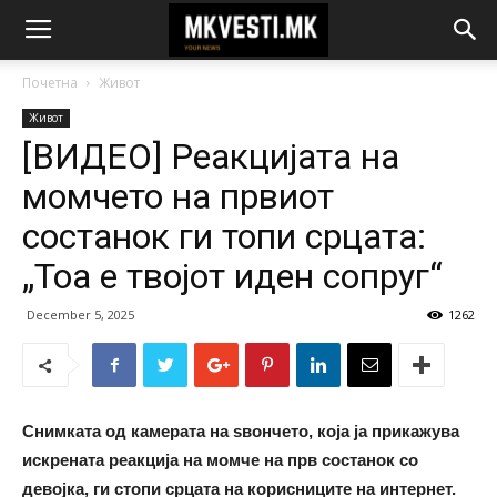
Почетна
Живот
Живот
[ВИДЕО] Реакцијата на
момчето на првиот
состанок ги топи срцата:
„Тоа е твојот идeн сопруг“
December 5, 2025
1262
Снимката од камерата на ѕвончето, која ја прикажува
искрената реакција на момче на прв состанок со
девојка, ги стопи срцата на корисниците на интернет.