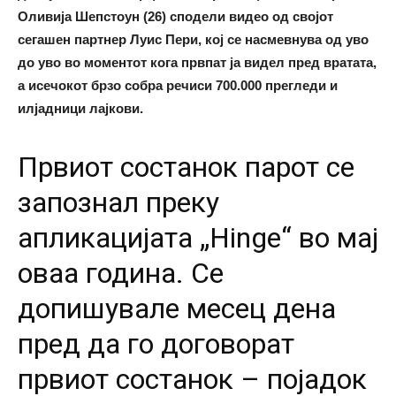
Оливија Шепстоун (26) сподели видео од својот
сегашен партнер Луис Пери, кој се насмевнува од уво
до уво во моментот кога првпат ја видел пред вратата,
а исечокот брзо собра речиси 700.000 прегледи и
илјадници лајкови.
Првиот состанок парот се
запознал преку
апликацијата „Hinge“ во мај
оваа година. Се
допишувале месец дена
пред да го договорaт
првиот состанок – појадок