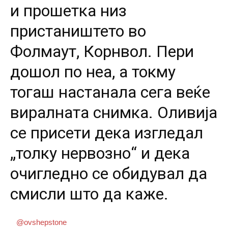
и прошетка низ
пристаништето во
Фолмаут, Корнвол. Пери
дошол по неа, а токму
тогаш настанала сега веќе
виралната снимка. Оливија
се присети дека изгледал
„толку нервозно“ и дека
очигледно се обидувал да
смисли што да каже.
@ovshepstone