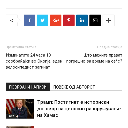
Предходна статија
Следна статија
Изминатите 24 часа 13
Што мажите прават
сообраќајки во Скопје, еден
погрешно за време на се*с?
велосипедист загинат
ПОВРЗАНИ НАПИСИ
ПОВЕЌЕ ОД АВТОРОТ
Трамп: Постигнат е историски
договор за целосно разоружување
на Хамас
Свет