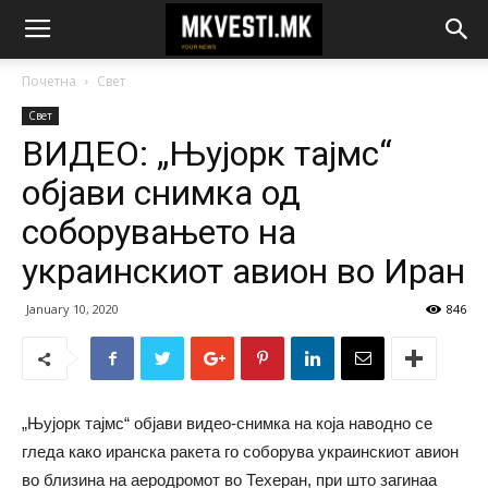
Почетна
Свет
Свет
ВИДЕО: „Њујорк тајмс“
објави снимка од
соборувањето на
украинскиот авион во Иран
January 10, 2020
846
„Њујорк тајмс“ објави видео-снимка на која наводно се
гледа како иранска ракета го соборува украинскиот авион
во близина на аеродромот во Техеран, при што загинаа