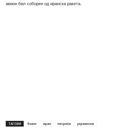
авион бил соборен од иранска ракета.
ТАГОВИ
боинг
иран
несреќа
украински