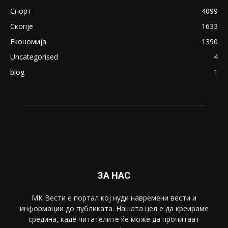
Спорт
4099
Скопје
1633
Економија
1390
Uncategorised
4
blog
1
ЗА НАС
МК Вести е портал коj нуди навремени вести и
информации до публиката. Нашата цел е да креираме
средина, каде читателите ќе може да прочитаат