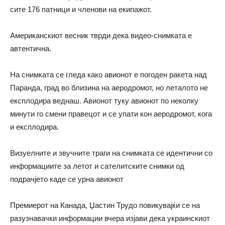
сите 176 патници и членови на екипажот.
Американскиот весник тврди дека видео-снимката е
автентична.
На снимката се гледа како авионот е погоден ракета над
Паранда, град во близина на аеродромот, но леталото не
експлодира веднаш. Авионот туку авионот по неколку
минути го смени правецот и се упати кон аеродромот, кога
и експлодира.
Визуелните и звучните траги на снимката се идентични со
информациите за летот и сателитските снимки од
подрачјето каде се урна авионот
Премиерот на Канада, Џастин Трудо повикувајќи се на
разузнавачки информации вчера изјави дека украинскиот