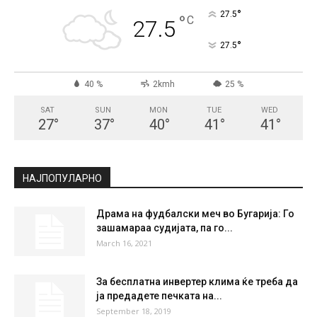
°
27.5
°
C
27.5
°
27.5
40 %
2kmh
25 %
SAT
SUN
MON
TUE
WED
27
°
37
°
40
°
41
°
41
°
НАЈПОПУЛАРНО
Драма на фудбалски меч во Бугарија: Го
зашамараа судијата, па го...
March 16, 2021
За бесплатна инвертер клима ќе треба да
ја предадете печката на...
September 18, 2019