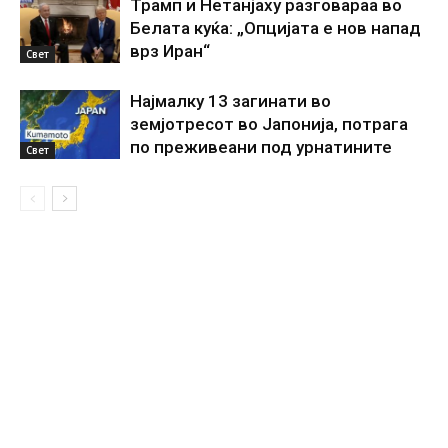
Трамп и Нетанјаху разговараа во
Белата куќа: „Опцијата е нов напад
врз Иран“
Свет
Најмалку 13 загинати во
земјотресот во Јапонија, потрага
по преживеани под урнатините
Свет