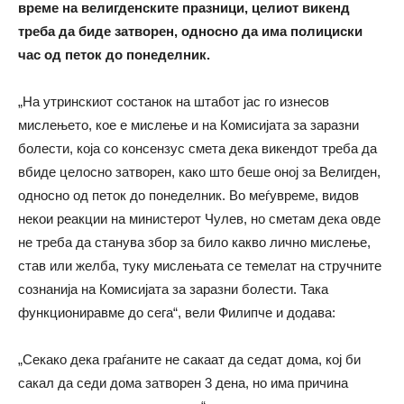
време на велигденските празници, целиот викенд
треба да биде затворен, односно да има полициски
час од петок до понеделник.
„На утринскиот состанок на штабот јас го изнесов
мислењето, кое е мислење и на Комисијата за заразни
болести, која со консензус смета дека викендот треба да
вбиде целосно затворен, како што беше оној за Велигден,
односно од петок до понеделник. Во меѓувреме, видов
некои реакции на министерот Чулев, но сметам дека овде
не треба да станува збор за било какво лично мислење,
став или желба, туку мислењата се темелат на стручните
сознанија на Комисијата за заразни болести. Така
функциониравме до сега“, вели Филипче и додава:
„Секако дека граѓаните не сакаат да седат дома, кој би
сакал да седи дома затворен 3 дена, но има причина