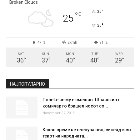
СКОПЈЕ
Broken Clouds
°
25
°
C
25
°
25
47 %
2kmh
81 %
SAT
SUN
MON
TUE
WED
36
°
37
°
40
°
40
°
29
°