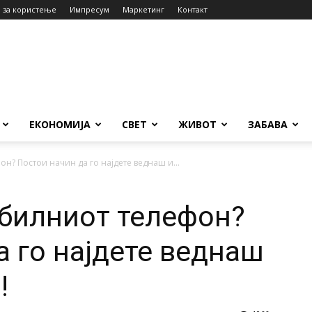
 за користење
Импресум
Маркетинг
Контакт
ЕКОНОМИЈА
СВЕТ
ЖИВОТ
ЗАБАВА
н? Постои начин да го најдете веднаш и...
обилниот телефон?
а го најдете веднаш
!