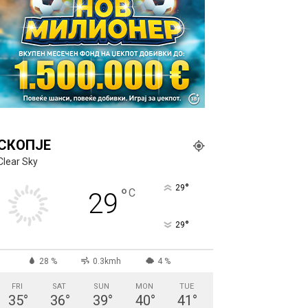
СКОПЈЕ
Clear Sky
°
29
°
C
29
°
29
28 %
0.3kmh
4 %
FRI
SAT
SUN
MON
TUE
35
°
36
°
39
°
40
°
41
°