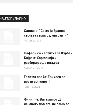
НАЈПОПУЛАРНО
Салвини: “Само ја бранев
својата земја од мигранти”
March 20, 2021
Џафери со честитка за Курбан
Бајрам: Хармонија и
разбирање да владеат...
August 21, 2018
Голема среќа: Ериксен се
врати во живот!
June 12, 2021
Филипче: Витаминот Д
најмногу помага, не само во