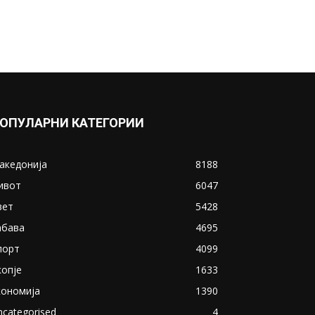
ОПУЛАРНИ КАТЕГОРИИ
акедонија
8188
ивот
6047
вет
5428
абава
4695
порт
4099
копје
1633
кономија
1390
ncategorised
4