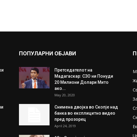
ПОПУЛАРНИ ОБЈАВИ
П
ки
Претседателот на
М
Мадагаскар: СЗО ни Понуди
Ж
20 Милиони Долари Мито
ако...
С
May 20, 2020
З
ни
Снимена двојка во Скопје над
С
банка во експлицитно видео
С
пред прозорец
April 24, 2019
Е
U