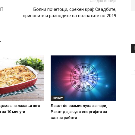
Следна статија
ЕП
Болни почетоци, среќен крај: Свадбите,
приновите и разводите на познатите во 2019
Т
Живот
домашни лазањи што
Лавот ќе размислува за пари,
 за 10 минути
Ракот да ја чува енергијата за
важни работи