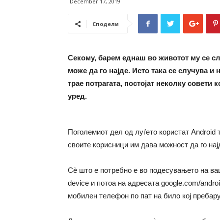
December 17, 2019
Сподели
Секому, барем еднаш во животот му се сл
може да го најде. Исто така се случува и
трае потрагата, постојат неколку совети 
уред.
Поголемиот дел од луѓето користат Android 
своите корисници им дава можност да го најд
Сè што е потребно е во подесувањето на ва
device и потоа на адресата google.com/androi
мобилен телефон по пат на било кој пребар