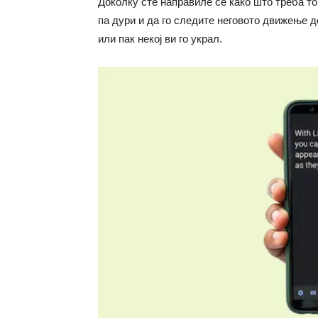
Доколку сте направиле сè како што треба т
па дури и да го следите неговото движење д
или пак некој ви го украл.