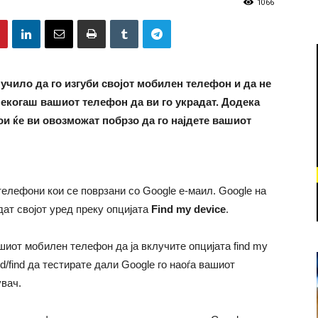
1066
учило да го изгуби својот мобилен телефон и да не
 некогаш вашиот телефон да ви го украдат. Додека
кои ќе ви овозможат побрзо да го најдете вашиот
телефони кои се поврзани со Google е-маил. Google на
ат својот уред преку опцијата
Find my device
.
шиот мобилен телефон да ја вклучите опцијата find my
d/find да тестирате дали Google го наоѓа вашиот
увач.