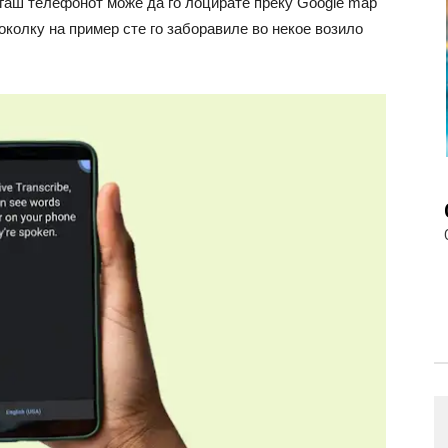
огаш телефонот може да го лоцирате преку Google map
околку на пример сте го заборавиле во некое возило