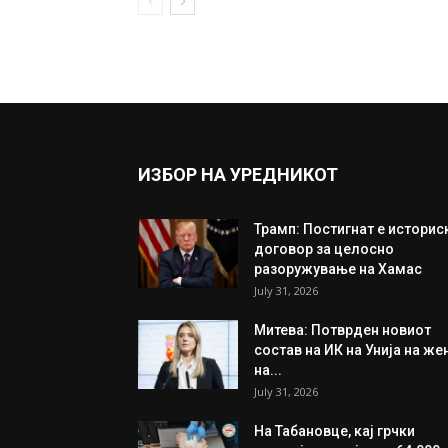
ИЗБОР НА УРЕДНИКОТ
Трамп: Постигнат е историс
договор за целосно
разоружување на Хамас
July 31, 2026
Митева: Потврден новиот
состав на ИК на Унија на же
на...
July 31, 2026
На Табановце, кај грчки