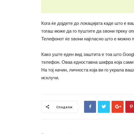
Кога ќе дојдете до локацијата каде што е ва
тогаш може да го пуштите да ѕвони преку о
Телефонот ќе ѕвони најгласно што е можно па
Како уште еден вид заштита е тоа што Goog
телефон. Оваа едноставна шифра која сами с
На тој начин, личноста која ви го украла ва
исклучи.
Сподели