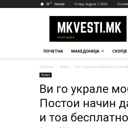
C
29
Friday, August 7, 2026
Услови
Скопје
МК
Вести
ПОЧЕТНА
МАКЕДОНИЈА
СКОПЈЕ
Почетна
Живот
Ви го украле мобилниот телефо
Живот
Ви го украле м
Постои начин д
и тоа бесплатно