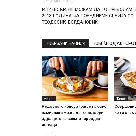
Предходна статија
ИЛИЕВСКИ: НЕ МОЖАМ ДА ГО ПРЕБОЛАМ 
2013 ГОДИНА, ЈА ПОБЕДИВМЕ СРБИЈА СО
ТЕОДОСИЌ, БОГДАНОВИЌ
ПОВРЗАНИ НАПИСИ
ПОВЕЌЕ ОД АВТОРО
Живот
Живот
Редовното консумирање на овие
Совршени 
намирници може да го подобри
ќе ги снема
здравјето на вашата тироидна
жлезда