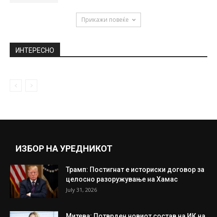
сетот на кој Болдвин ја уби...
April 26, 2022
Македонските пратеници го одобрија
приемот на Шведска и Финска во НАТО
July 27, 2022
Груевски прати проглас кон народот
October 7, 2018
Прикажи повеќе
ИНТЕРЕСНО