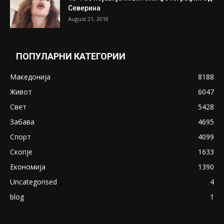
Претседателот на Мадагаскар: СЗО ни
Понуди 20 Милиони Долари Мито ако...
May 20, 2020
Снимена двојка во Скопје над банка во
експлицитно видео пред прозорец
April 24, 2019
18+: Се појавија нови голи фотографии од
Северина
August 21, 2018
ПОПУЛАРНИ КАТЕГОРИИ
Македонија
8188
Живот
6047
Свет
5428