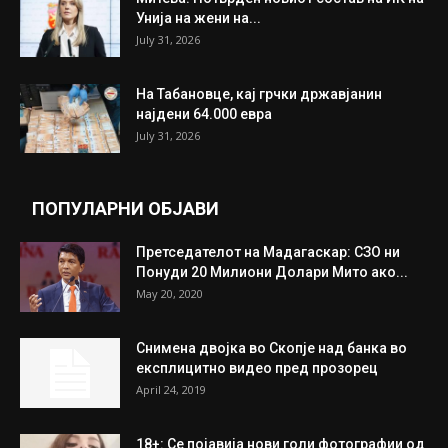
ИЗБОР НА УРЕДНИКОТ
Трамп: Постигнат е историски договор за
целосно разоружување на Хамас
July 31, 2026
Митева: Потврден новиот состав на ИК на
Унија на жени на...
July 31, 2026
На Табановце, кај грчки државјанин
најдени 64.000 евра
July 31, 2026
ПОПУЛАРНИ ОБЈАВИ