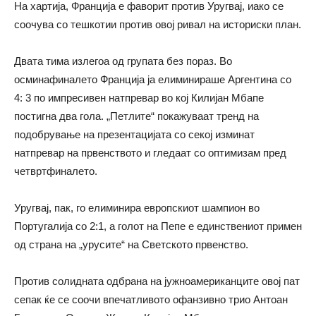
На хартија, Франција е фаворит против Уругвај, иако се
соочува со тешкотии против овој ривал на историски план.
Двата тима излегоа од групата без пораз. Во
осминафиналето Франција ја елиминираше Аргентина со
4: 3 по импресивен натпревар во кој Килијан Мбапе
постигна два гола. „Петлите“ покажуваат тренд на
подобрување на презентацијата со секој изминат
натпревар на првенството и гледаат со оптимизам пред
четвртфиналето.
Уругвај, пак, го елиминира европскиот шампион во
Португалија со 2:1, а голот на Пепе е единствениот примен
од страна на „урусите“ на Светското првенство.
Против солидната одбрана на јужноамериканците овој пат
сепак ќе се соочи впечатливото офанзивно трио Антоан