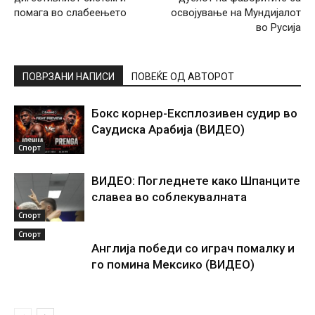
помага во слабеењето
освојување на Мундијалот
во Русија
ПОВРЗАНИ НАПИСИ
ПОВЕЌЕ ОД АВТОРОТ
Бокс корнер-Експлозивен судир во
Саудиска Арабија (ВИДЕО)
Спорт
ВИДЕО: Погледнете како Шпанците
славеа во соблекувалната
Спорт
Спорт
Англија победи со играч помалку и
го помина Мексико (ВИДЕО)