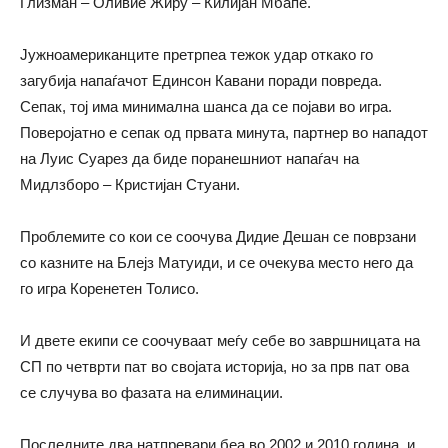
Глизман – Оливие Жиру – Килијан Мбапе.
Јужноамериканците претрпеа тежок удар откако го
загубија напаѓачот Единсон Кавани поради повреда.
Сепак, тој има минимална шанса да се појави во игра.
Поверојатно е сепак од првата минута, партнер во нападот
на Луис Суарез да биде поранешниот напаѓач на
Мидлзборо – Кристијан Стуани.
Проблемите со кои се соочува Дидие Дешан се поврзани
со казните на Блејз Матуиди, и се очекува место него да
го игра Коренетен Толисо.
И двете екипи се соочуваат меѓу себе во завршницата на
СП по четврти пат во својата историја, но за прв пат ова
се случува во фазата на елиминации.
Последните два натпревари беа во 2002 и 2010 година, и