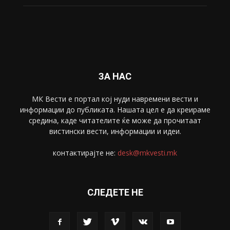
Забава
4695
Спорт
4099
Скопје
1633
Економија
1390
Uncategorised
4
blog
1
ЗА НАС
МК Вести е портал коj нуди навремени вести и
информации до публиката. Нашата цел е да креираме