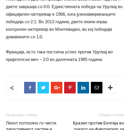
двете завршија со 0:0. Единствената победа на Уругвај во
официјален натпревар е 1966, кога јужноамериканците
победија со 2:1. Во 2013 година, двете екипи играа
контролен натпревар во Монтевидео, во кој победија
домаќините со 1:0.
Франција, исто така постигна успех против Уругвај во
пријателски меч – 2:0 во далечната 1985 година.
Предходна статија
Следна статија
Ленот потполно го чисти
Бразил против Белгија во
дигестивниот систем и
дуелот на фаворитите за