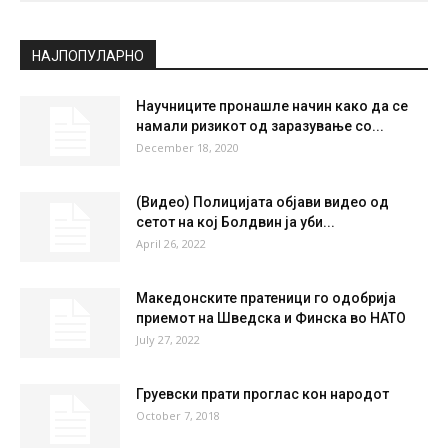
СКОПЈЕ
Clear Sky
°
36
°
C
36
°
36
21 %
3.4kmh
0 %
SUN
MON
TUE
WED
THU
36
°
39
°
40
°
42
°
40
°
НАЈПОПУЛАРНО
Научниците пронашле начин како да се
намали ризикот од заразување со...
December 18, 2020
(Видео) Полицијата објави видео од