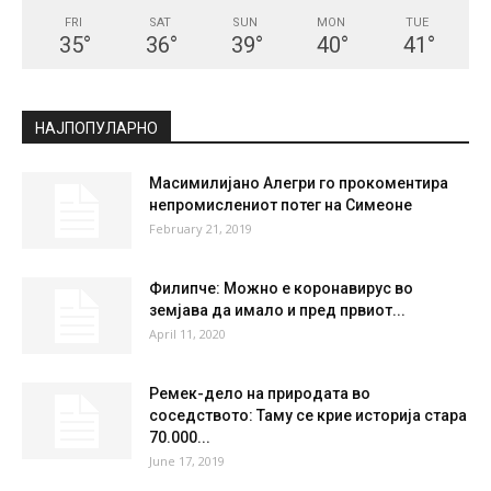
СКОПЈЕ
Clear Sky
°
29
°
C
29
°
29
28 %
0.3kmh
4 %
FRI
SAT
SUN
MON
TUE
35
°
36
°
39
°
40
°
41
°
НАЈПОПУЛАРНО
Масимилијано Алегри го прокоментира
непромислениот потег на Симеоне
February 21, 2019