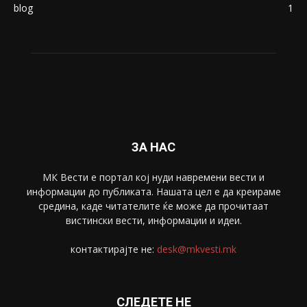
Македонија
8188
Живот
6047
Свет
5428
Забава
4695
Спорт
4099
Скопје
1633
Економија
1390
Uncategorised
4
blog
1