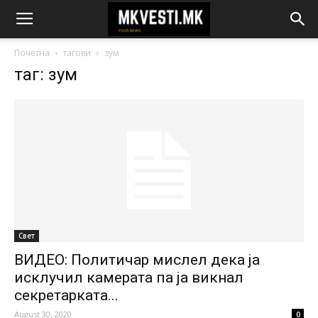
Почетна
тагови
зум
таг: зум
Свет
ВИДЕО: Политичар мислел дека ја
исклучил камерата па ја викнал
секретарката...
August 30, 2020
0