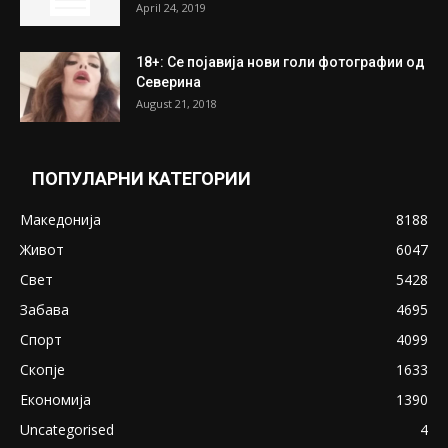
ПОПУЛАРНИ ОБЈАВИ
Претседателот на Мадагаскар: СЗО ни
Понуди 20 Милиони Долари Мито ако...
May 20, 2020
Снимена двојка во Скопје над банка во
експлицитно видео пред прозорец
April 24, 2019
18+: Се појавија нови голи фотографии од
Северина
August 21, 2018
ПОПУЛАРНИ КАТЕГОРИИ