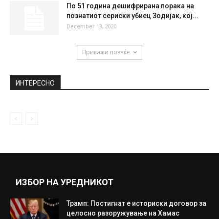
Филипче: Можно е коронавирус во
земјава да имало и пред првиот...
April 11, 2020
Ремек-дело на природата во
соседството: Таму се крие историја стара
70.000...
June 17, 2019
По 51 година дешифрирана порака на
познатиот сериски убиец Зодијак, кој...
December 13, 2020
Прикажи повеќе
ИНТЕРЕСНО