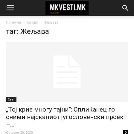
Почетна
тагови
Жељава
таг: Жељава
Свет
„Тој крие многу тајни“: Сплиќанец го
сними најскапиот југословенски проект
–...
October 20, 2020
0