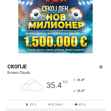
СКОПЈЕ
Broken Clouds
°
35.4
°
C
35.4
°
35.4
23 %
8.1kmh
65 %