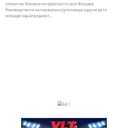
копаат во близина на хрватското село Жељава.
Раководството на поранешна Југославија одлучи да го
изгради најнапредниот...