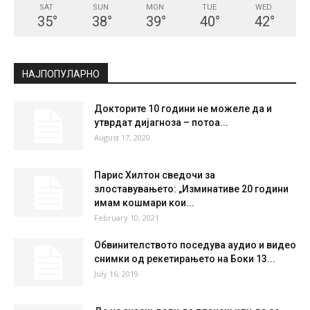
SAT
SUN
MON
TUE
WED
35
°
38
°
39
°
40
°
42
°
НАЈПОПУЛАРНО
Докторите 10 години не можеле да и
утврдат дијагноза – потоа...
August 17, 2020
Парис Хилтон сведочи за
злоставувањето: „Изминативе 20 години
имам кошмари кои...
February 10, 2021
Обвинителството поседува аудио и видео
снимки од рекетирањето на Боки 13...
July 16, 2019