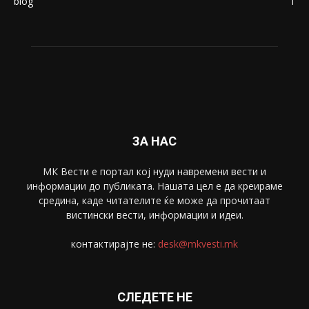
blog
1
ЗА НАС
МК Вести е портал коj нуди навремени вести и
информации до публиката. Нашата цел е да креираме
средина, каде читателите ќе може да прочитаат
вистински вести, информации и идеи.
контактирајте не:
desk@mkvesti.mk
СЛЕДЕТЕ НЕ