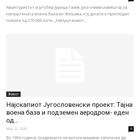
Авантуристот и јутубер Јурица Галиќ Јука сними извештај за
напуштената воена база во Жељава, кој досега е прегледан
повеќе од 270 000 пати. „Напуштениот...
Живот
Најскапиот Југословенски проект: Тајна
воена база и подземен аеродром- еден
од...
May 22, 2020
0
Во 1956 година, градежните гигантски машини започнаа да