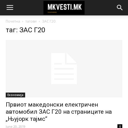
Почетна
тагови
ЗАС Г20
таг: ЗАС Г20
Економија
Првиот македонски електричен
автомобил ЗАС Г20 на страниците на
„Њујорк тајмс“
June 20, 2019
0