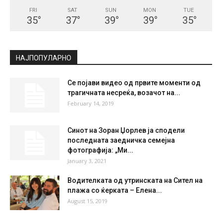
FRI
SAT
SUN
MON
TUE
35
°
37
°
39
°
39
°
35
°
НАЈПОПУЛАРНО
Се појави видео од првите моменти од
трагичната несреќа, возачот на...
February 14, 2019
Синот на Зоран Џорлев ја сподели
последната заедничка семејна
фотографија: „Ми...
January 3, 2021
Водителката од утринската на Сител на
плажа со ќерката – Елена...
August 15, 2019