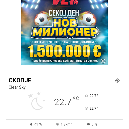
СКОПЈЕ
Clear Sky
°
22.7
°
C
22.7
°
22.7
41 %
1.8kmh
0 %