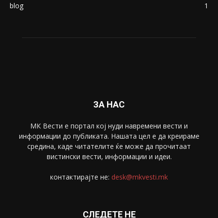
blog
1
ЗА НАС
МК Вести е портал коj нуди навремени вести и
информации до публиката. Нашата цел е да креираме
средина, каде читателите ќе може да прочитаат
вистински вести, информации и идеи.
контактирајте не:
desk@mkvesti.mk
СЛЕДЕТЕ НЕ