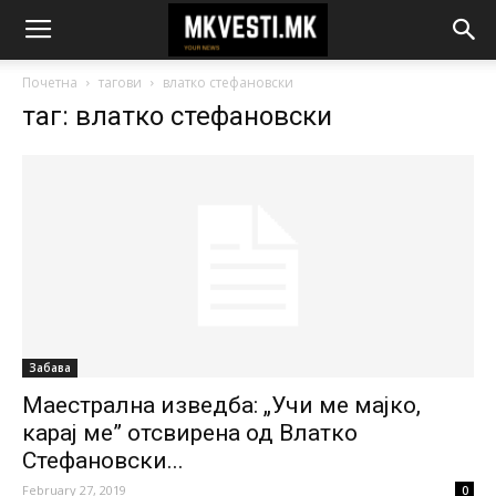
Почетна
тагови
влатко стефановски
таг: влатко стефановски
Забава
Маестрална изведба: „Учи ме мајко,
карај ме” отсвирена од Влатко
Стефановски...
February 27, 2019
0