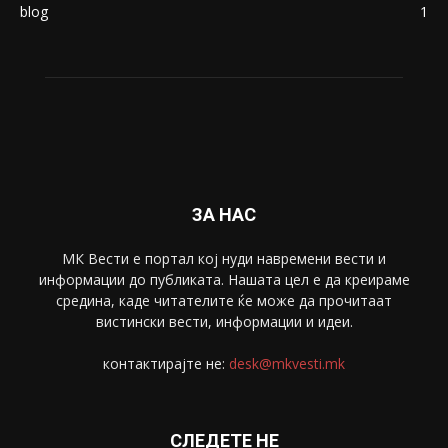
Македонија
8188
Живот
6047
Свет
5428
Забава
4695
Спорт
4099
Скопје
1633
Економија
1390
Uncategorised
4
blog
1