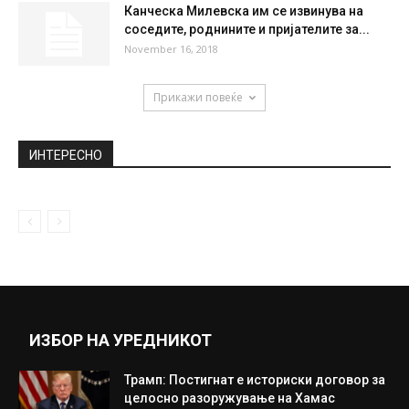
Гавазова се соблече во бикини и покажа
дека и во зима...
February 5, 2021
Првата европска земја која прогласи
победа во борбата против
коронавирусот: Епидемијата...
May 15, 2020
Канческа Милевска им се извинува на
соседите, роднините и пријателите за...
November 16, 2018
Прикажи повеќе
ИНТЕРЕСНО