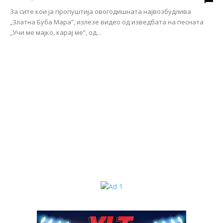
За сите кои ја пропуштија овогодишната највозбудлива
„Златна Буба Мара”, излезе видео од изведбата на песната
„Учи ме мајко, карај ме”, од...