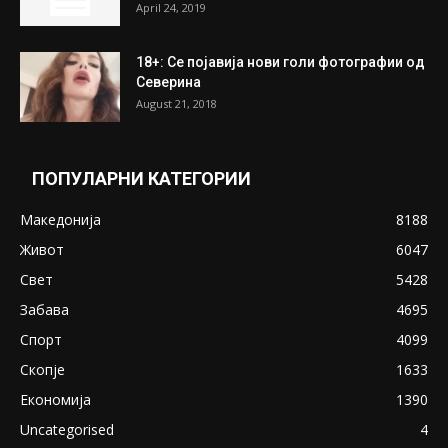
ПОПУЛАРНИ ОБЈАВИ
Претседателот на Мадагаскар: СЗО ни
Понуди 20 Милиони Долари Мито ако...
May 20, 2020
Снимена двојка во Скопје над банка во
експлицитно видео пред прозорец
April 24, 2019
18+: Се појавија нови голи фотографии од
Северина
August 21, 2018
ПОПУЛАРНИ КАТЕГОРИИ