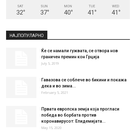
СКОПЈЕ
Scattered Clouds
°
33.4
°
C
33.4
°
33.4
23 %
6.7kmh
42 %
SAT
SUN
MON
TUE
WED
32
°
37
°
40
°
41
°
41
°
НАЈПОПУЛАРНО
Ќе се намали гужвата, се отвора нов
граничен премин кон Грција
July 5, 2019