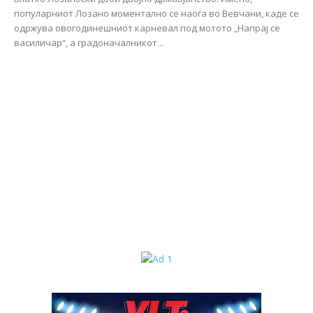
популарниот Лозано моментално се наоѓа во Вевчани, каде се
одржува овогодинешниот карневал под мотото „Напрај се
василичар“, а градоначалникот...