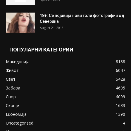
ПОПУЛАРНИ ОБЈАВИ
Претседателот на Мадагаскар: СЗО ни
Понуди 20 Милиони Долари Мито ако...
May 20, 2020
Снимена двојка во Скопје над банка во
експлицитно видео пред прозорец
April 24, 2019
18+: Се појавија нови голи фотографии од
Северина
August 21, 2018
ПОПУЛАРНИ КАТЕГОРИИ
Македонија
8188