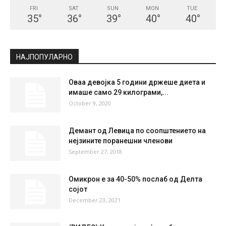
СКОПЈЕ
Clear Sky
°
21.3
°
C
21.3
°
21.3
48 %
1.6kmh
5 %
FRI
SAT
SUN
MON
TUE
35
°
36
°
39
°
40
°
40
°
НАЈПОПУЛАРНО
Оваа девојка 5 години држеше диета и
имаше само 29 килограми,...
October 9, 2020