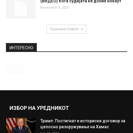
Демант од Левица по соопштението на
нејзините поранешни членови
September 27, 2018
Омикрон е за 40-50% послаб од Делта
сојот
December 23, 2021
(ВИДЕО) Кога судијата ќе добие нокаут
November 9, 2020
Прикажи повеќе
ИНТЕРЕСНО