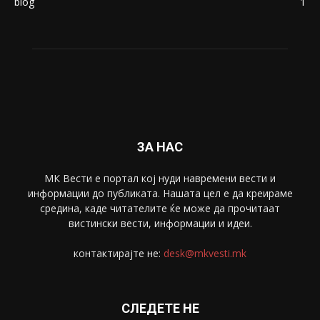
Живот
6047
Свет
5428
Забава
4695
Спорт
4099
Скопје
1633
Економија
1390
Uncategorised
4
blog
1
ЗА НАС