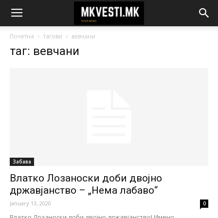
Почетна
тагови
вевчани
таг: вевчани
Забава
Влатко Лозаноски доби двојно
државјанство – „Нема лабаво“
January 13, 2020
0
Влатко Лозаноски доби двојно државјанство! Имено,