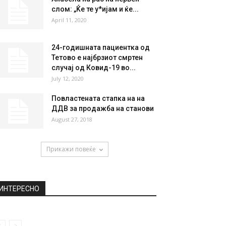
НАЈПОПУЛАРНО
Хаос на Крит, силен земјотрес
во Грција – Турција
предупредива за...
September 27, 2021
Анабела на раб на нервен
слом: „Ќе те у*ијам и ќе...
April 11, 2020
24-годишната пациентка од
Тетово е најбрзиот смртен
случај од Ковид-19 во...
July 12, 2020
Повластената стапка на на