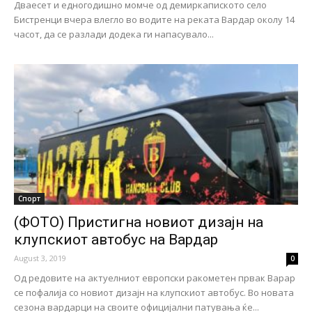
Дваесет и едногодишно момче од демиркапиското село
Бистренци вчера влегло во водите на реката Вардар околу 14
часот, да се разлади додека ги напасувало...
Спорт
(ФОТО) Пристигна новиот дизајн на
клупскиот автобус на Вардар
August 3, 2019
0
Од редовите на актуелниот европски ракометен првак Варар
се пофалија со новиот дизајн на клупскиот автобус. Во новата
сезона вардарци на своите официјални патувања ќе...