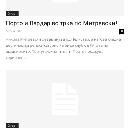
Спорт
Порто и Вардар во трка по Митревски!
May 4, 2020
0
Никола Митревски си заминува од Пелистер, а негова следна
дестинација речиси сигурно ќе биде клуб од Лигата на
шампионите. Португалскиот гигант Порто покажува
сериозен...
Спорт