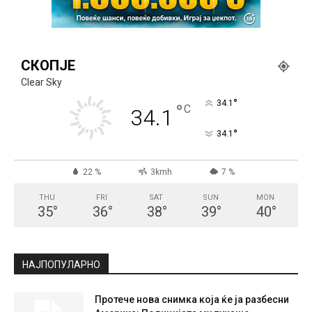
СКОПЈЕ
Clear Sky
°
34.1
°
C
34.1
°
34.1
22 %
3kmh
7 %
THU
FRI
SAT
SUN
MON
35
°
36
°
38
°
39
°
40
°
НАЈПОПУЛАРНО
Протече нова снимка која ќе ја разбесни