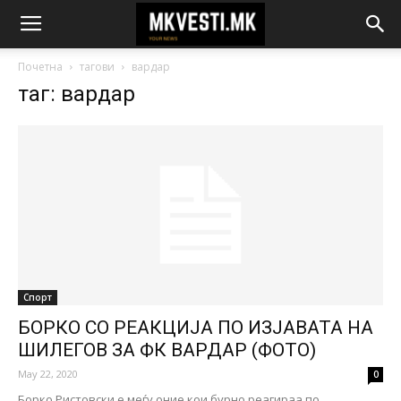
Почетна
тагови
вардар
таг: вардар
Спорт
БОРКО СО РЕАКЦИЈА ПО ИЗЈАВАТА НА
ШИЛЕГОВ ЗА ФК ВАРДАР (ФОТО)
May 22, 2020
0
Борко Ристовски е меѓу оние кои бурно реагираа по