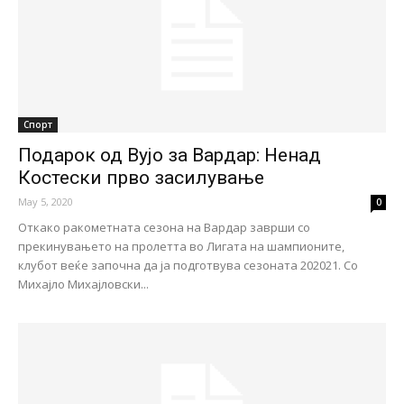
Спорт
Подарок од Вујо за Вардар: Ненад
Костески прво засилување
May 5, 2020
0
Откако ракометната сезона на Вардар заврши со
прекинувањето на пролетта во Лигата на шампионите,
клубот веќе започна да ја подготвува сезоната 202021. Со
Михајло Михајловски...