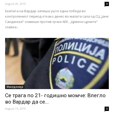
August 20, 2019
0
Екипата на Вардар запиша уште една победа во
контролениот период откако денес во малата сала од СЦ „Јане
Сандански” славеше против грчки АЕК. „Црвено-црните“
славеа...
Македонија
Се трага по 21- годишно момче: Влегло
во Вардар да се...
August 15, 2019
0