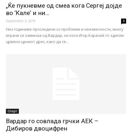
„Ќе пукневме од смеа кога Сергеј дојде
во ‘Кале’ и ни...
September 3, 2019
0
Низ годиниве проследени со проблеми и неизвесности, многу
играчи си заминаа од Вардар, но кога Игор Карачиќ го здипли
црвено-црниот дрес, како да се...
Спорт
Вардар го совлада грчки АЕК –
Дибиров двоцифрен