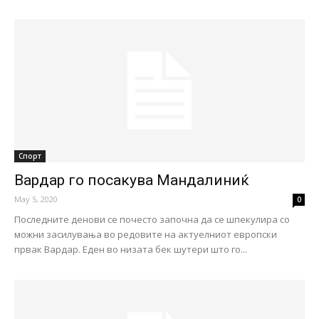
Спорт
Вардар го посакува Мандалиниќ
May 5, 2020
0
Последните денови се почесто започна да се шпекулира со
можни засилувања во редовите на актуелниот европски
првак Вардар. Еден во низата бек шутери што го...