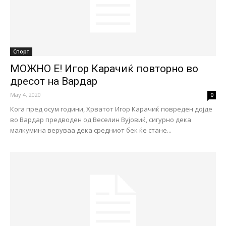
Спорт
МОЖНО Е! Игор Карачиќ повторно во
дресот на Вардар
May 4, 2020
0
Кога пред осум години, Хрватот Игор Карачиќ повреден дојде
во Вардар предводен од Веселин Вујовиќ, сигурно дека
малкумина веруваа дека средниот бек ќе стане...