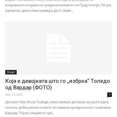
вчерашната изјава на градоначалникот на Град Скопје, Петре
Шилегов, дека нема намера да го земе...
Спорт
Која е девојката што го „избрка“ Толедо
од Вардар (ФОТО)
May 14, 2020
0
Десниот бек Жозе Толедо, иако имаше договор на уште една
сезона, доби раскин и веќе си замина од европскиот шампион
Вардар. Тој во следните три...