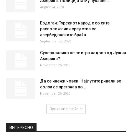
Америка: Полицијата му пукаше...
August 24, 2020
Ердоган: Турскиот народ е со сите
расположливи средства со
азербејџанските браќа
September 28, 2020
Суперкласико ќе се игра надвор од Јужна
Америка?
November 26, 2018
Да се наежи човек: Најлутите ривали во
солзи се прегрнаа по...
November 26, 2020
Прикажи повеќе
ИНТЕРЕСНО