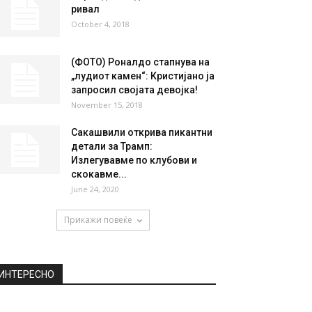
ривал
October 4, 2018
(ФОТО) Роналдо стапнува на
„лудиот камен“: Кристијано ја
запросил својата девојка!
November 15, 2018
Сакашвили открива пикантни
детали за Трамп:
Излегувавме по клубови и
скокавме...
June 24, 2020
Прикажи повеќе
ИНТЕРЕСНО