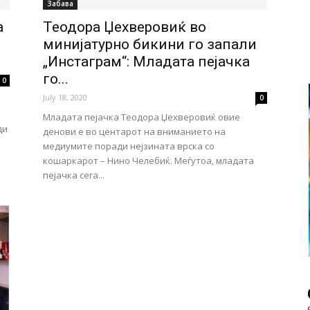
Забава
а
Теодора Џехверовиќ во
минијатурно бикини го запали
„Инстаграм“: Младата пејачка
го...
0
July 18, 2020
0
Младата пејачка Теодора Џехверовиќ овие
ди
денови е во центарот на вниманието на
медиумите поради нејзината врска со
кошаркарот – Нино Челебиќ. Меѓутоа, младата
пејачка сега...