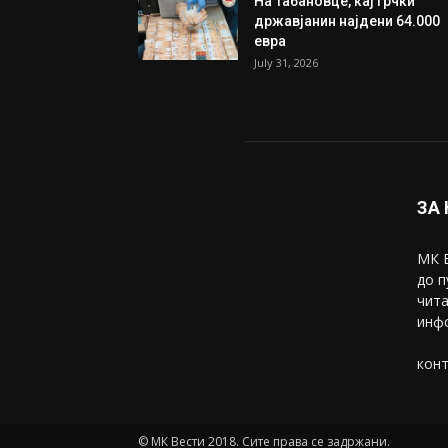
На Табановце, кај грчки
државјанин најдени 64.000
евра
July 31, 2026
ЗА
МК В
до п
чита
инфо
конт
© МК Вести 2018. Сите права се задржани.