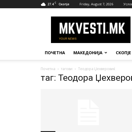
C
27.4
Friday, August 7, 2026
Усло
Скопје
МК
Вести
ПОЧЕТНА
МАКЕДОНИЈА
СКОПЈЕ
Почетна
тагови
Теодора Џехверовиќ
таг: Теодора Џехверо