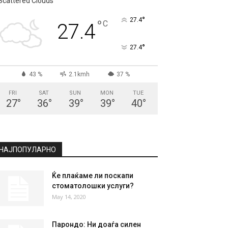
Scattered Clouds
°
27.4
°
C
27.4
°
27.4
43 %
2.1kmh
37 %
FRI
SAT
SUN
MON
TUE
27
°
36
°
39
°
39
°
40
°
НАЈПОПУЛАРНО
Ќе плаќаме ли поскапи
стоматолошки услуги?
May 14, 2020
Парондо: Ни доаѓа силен