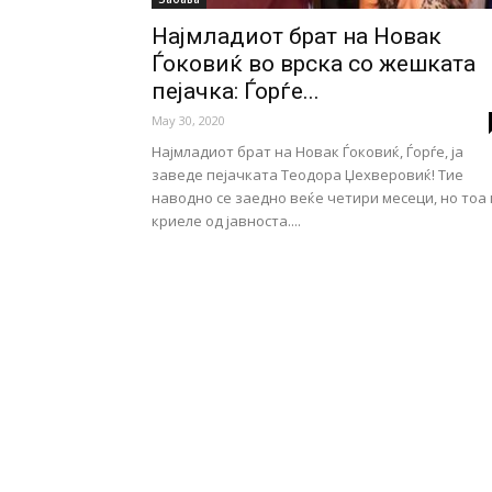
Најмладиот брат на Новак
Ѓоковиќ во врска со жешката
пејачка: Ѓорѓе...
May 30, 2020
Најмладиот брат на Новак Ѓоковиќ, Ѓорѓе, ја
заведе пејачката Теодора Џехверовиќ! Тие
наводно се заедно веќе четири месеци, но тоа 
криеле од јавноста....