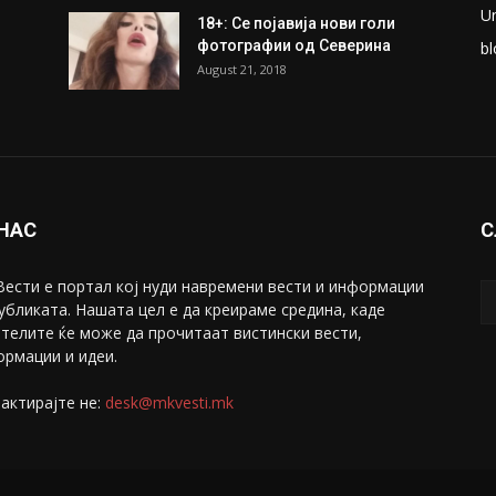
U
18+: Се појавија нови голи
фотографии од Северина
bl
August 21, 2018
 НАС
С
ести е портал коj нуди навремени вести и информации
убликата. Нашата цел е да креираме средина, каде
телите ќе може да прочитаат вистински вести,
рмации и идеи.
актирајте не:
desk@mkvesti.mk