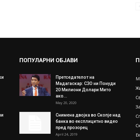
ПОПУЛАРНИ ОБЈАВИ
П
ки
Претседателот на
М
Мадагаскар: СЗО ни Понуди
Ж
20 Милиони Долари Мито
ако...
С
May 20, 2020
З
ни
Снимена двојка во Скопје над
С
банка во експлицитно видео
С
пред прозорец
April 24, 2019
Е