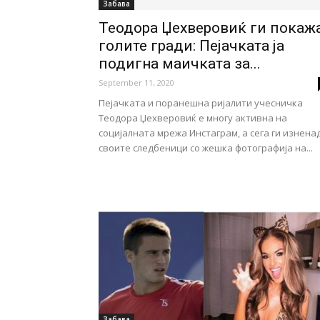
Забава
Теодора Џехверовиќ ги покаж
голите гради: Пејачката ја
подигна маичката за...
September 11, 2020
Пејачката и поранешна ријалити учесничка
Теодора Џехверовиќ е многу активна на
социјалната мрежа Инстаграм, а сега ги изнена
своите следбеници со жешка фотографија на...
Забава