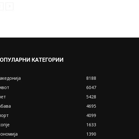
ОПУЛАРНИ КАТЕГОРИИ
акедонија
8188
ивот
6047
вет
5428
абава
4695
порт
4099
копје
1633
кономија
1390