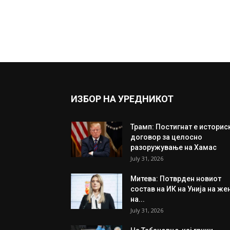
ИЗБОР НА УРЕДНИКОТ
Трамп: Постигнат е историс
договор за целосно
разоружување на Хамас
July 31, 2026
Митева: Потврден новиот
состав на ИК на Унија на же
на...
July 31, 2026