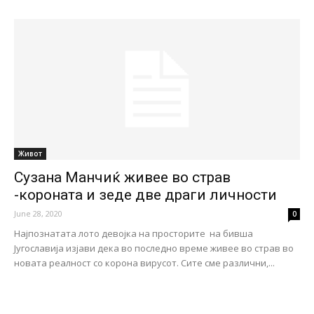
Живот
Сузана Манчиќ живее во страв
-короната и зеде две драги личности
June 28, 2020
0
Најпознатата лото девојка на просторите на бивша
Југославија изјави дека во последно време живее во страв во
новата реалност со корона вирусот. Сите сме различни,...