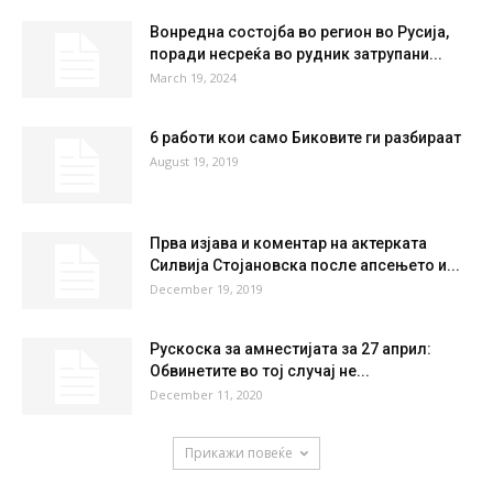
29
°
29
28 %
0.3kmh
4 %
FRI
SAT
SUN
MON
TUE
35
°
36
°
39
°
40
°
41
°
НАЈПОПУЛАРНО
Вонредна состојба во регион во Русија,
поради несреќа во рудник затрупани...
March 19, 2024
6 работи кои само Биковите ги разбираат
August 19, 2019