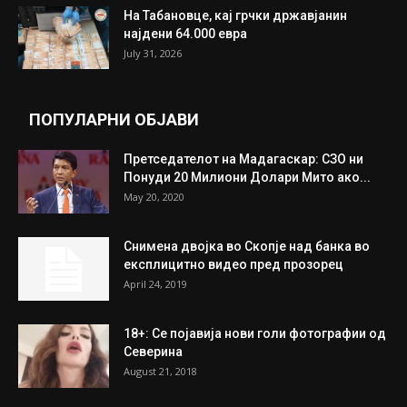
ИЗБОР НА УРЕДНИКОТ
Трамп: Постигнат е историски договор за
целосно разоружување на Хамас
July 31, 2026
Митева: Потврден новиот состав на ИК на
Унија на жени на...
July 31, 2026
На Табановце, кај грчки државјанин
најдени 64.000 евра
July 31, 2026
ПОПУЛАРНИ ОБЈАВИ
Претседателот на Мадагаскар: СЗО ни
Понуди 20 Милиони Долари Мито ако...