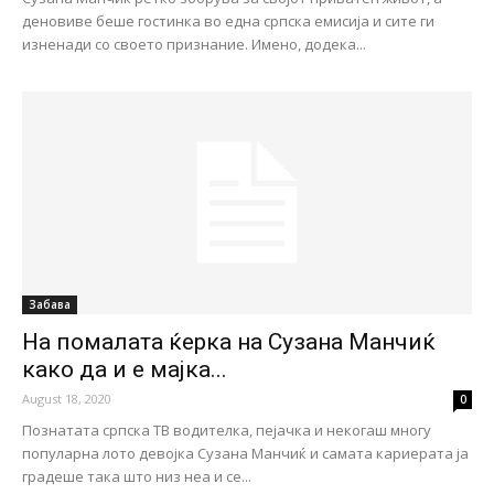
деновиве беше гостинка во една српска емисија и сите ги
изненади со своето признание. Имено, додека...
Забава
На помалата ќерка на Сузана Манчиќ
како да и е мајка...
August 18, 2020
0
Познатата српска ТВ водителка, пејачка и некогаш многу
популарна лото девојка Сузана Манчиќ и самата кариерата ја
градеше така што низ неа и се...