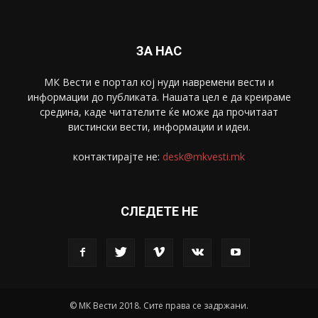
Скопје
1633
Економија
1390
Uncategorised
4
blog
1
ЗА НАС
МК Вести е портал коj нуди навремени вести и
информации до публиката. Нашата цел е да креираме
средина, каде читателите ќе може да прочитаат
вистински вести, информации и идеи.