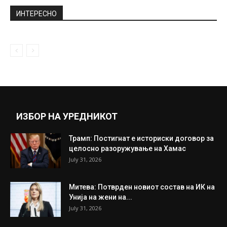
Прва изјава и коментар на актерката
Силвија Стојановска после апсењето и...
December 19, 2019
Рускоска за амнестијата за 27 април:
Обвинетите во тој случај не...
December 11, 2020
Прикажи повеќе
ИНТЕРЕСНО