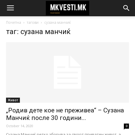
Почетна
тагови
сузана манчиќ
таг: сузана манчиќ
Живот
„Родив дете кое не преживеа“ – Сузана
Манчиќ после 30 години...
October 14, 2020
0
Сузана Манчиќ ретко зборува за својот приватен живот, а