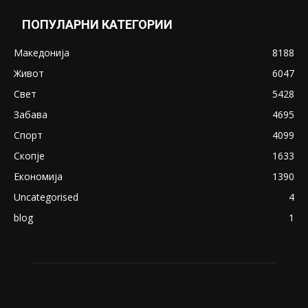
May 20, 2020
Снимена двојка во Скопје над банка во
експлицитно видео пред прозорец
April 24, 2019
18+: Се појавија нови голи фотографии од
Северина
August 21, 2018
ПОПУЛАРНИ КАТЕГОРИИ
Македонија
8188
Живот
6047
Свет
5428
Забава
4695
Спорт
4099