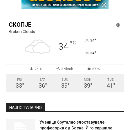
СКОПЈЕ
Broken Clouds
°
34
°
C
34
°
34
25 %
3.9kmh
67 %
FRI
SAT
SUN
MON
TUE
33
°
36
°
39
°
39
°
41
°
НАЈПОПУЛАРНО
Ученици брутално злоставувале
професорка од Босна: Ѝ го скршиле