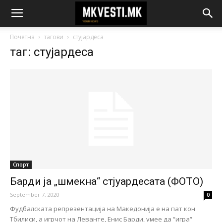
Почетна
тагови
стујардеса
таг: стујардеса
Спорт
Барди ја „шмекна“ стјуардесата (ФОТО)
September 7, 2020
0
Фудбалската репрезентација на Македонија е на пат кон
Тбилиси, а игрчот на Леванте, Енис Барди, умее да “игра“