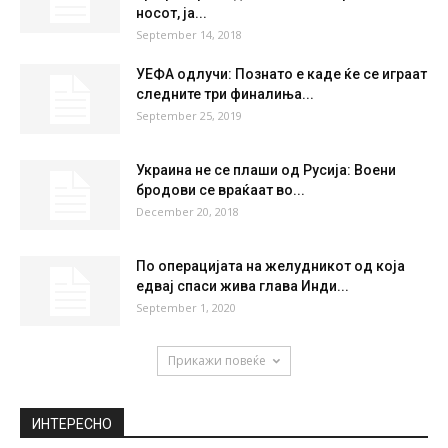
носот, ја...
September 14, 2018
УЕФА одлучи: Познато е каде ќе се играат
следните три финалиња...
September 25, 2019
Украина не се плаши од Русија: Воени
бродови се враќаат во...
December 20, 2018
По операцијата на желудникот од која
едвај спаси жива глава Инди...
September 1, 2020
Прикажи повеќе
ИНТЕРЕСНО