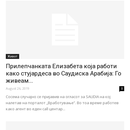
Живот
Прилепчанката Елизабета која работи
како стујардеса во Саудиска Арабија: Го
живеам...
August 26, 2019
0
Сосема случајно се пријавив на огласот за SAUDIA на кој
налетав на порталот „Вработување”. Во тоа време работев
како агент во еден call центар...