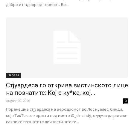
добро и надвор од теренот. Во...
Забава
Стјуардеса го открива вистинското лице
на познатите: Кој е ку*ка, кој...
August 20, 2020
0
Поранешна стјуардеса на аеродромот во Лос нџелес, Синди,
која ТикТок го користи под името @_sincindy, одлучи да расаже
какви се познатите личности што ги...